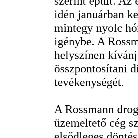
szerint épült. Az 
idén januárban ke
mintegy nyolc hó
igénybe. A Rossm
helyszínen kívánj
összpontosítani d
tevékenységét.
A Rossmann drogé
üzemeltető cég s
elsődleges dönté