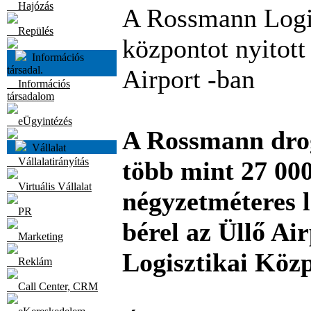
Hajózás
A Rossmann Logi
Repülés
központot nyitott
Információs
társadal.
Airport -ban
Információs
társadalom
eÜgyintézés
A Rossmann dro
Vállalat
Vállalatirányítás
több mint 27 00
Virtuális Vállalat
négyzetméteres l
PR
bérel az Üllő Ai
Marketing
Logisztikai Köz
Reklám
Call Center, CRM