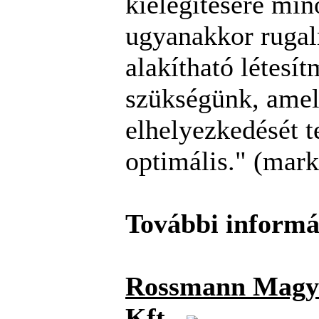
kielégítésére min
ugyanakkor ruga
alakítható létesí
szükségünk, ame
elhelyezkedését t
optimális." (mark
További informá
Rossmann Magy
Kft.