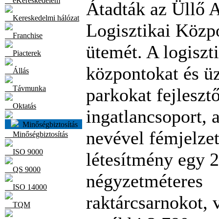
eKereskedelem
Átadták az Üllő A
Kereskedelmi hálózat
Logisztikai Közp
Franchise
ütemét. A logiszt
Piacterek
központokat és üz
Állás
Távmunka
parkokat fejlesztő
Oktatás
ingatlancsoport,
Minőségbiztosítás
nevével fémjelzet
Minőségbiztosítás
ISO 9000
létesítmény egy 
QS 9000
négyzetméteres
ISO 14000
raktárcsarnokot, 
TQM