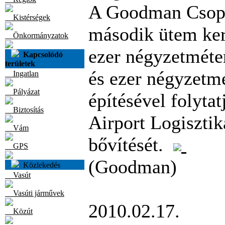
A Goodman Csopo
Kistérségek
második ütem ker
Önkormányzatok
ezer négyzetméter
Kapcsolódó
területek
és ezer négyzetmé
Ingatlan
Pályázat
építésével folytat
Biztosítás
Airport Logiszti
Vám
bővítését.
GPS
(Goodman)
Közlekedés
Vasút
Vasúti járművek
2010.02.17.
Közút