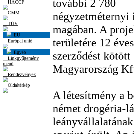
további 2 780
HACCP
négyzetméternyi i
CMM
TÜV
magában. A projek
EU
területére 12 éves
Európai unió
szerződést kötöt
Egyéb
Linkgyűjtemény
menü
Magyarország Kf
Rendezvények
Oldaltérkép
A létesítmény a 
német drogéria-lá
leányvállalatának