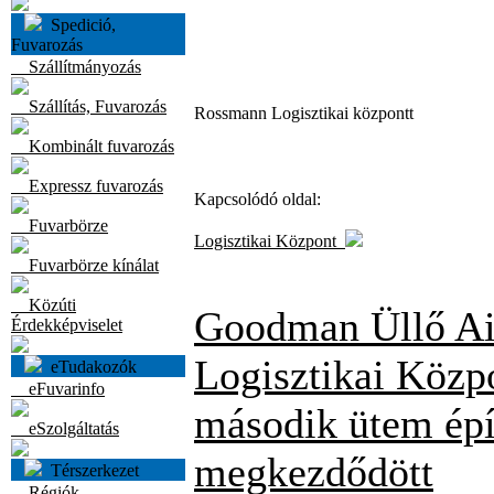
Spedició,
Fuvarozás
Szállítmányozás
Szállítás, Fuvarozás
Rossmann Logisztikai központt
Kombinált fuvarozás
Expressz fuvarozás
Kapcsolódó oldal:
Fuvarbörze
Logisztikai Központ
Fuvarbörze kínálat
Közúti
Goodman Üllő Ai
Érdekképviselet
Logisztikai Közpo
eTudakozók
eFuvarinfo
második ütem épí
eSzolgáltatás
megkezdődött
Térszerkezet
Régiók