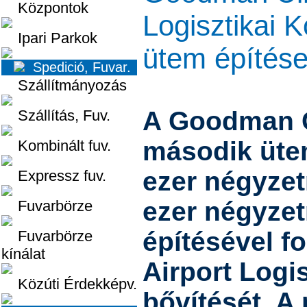
Központok
Logisztikai 
Ipari Parkok
ütem építés
Spedició, Fuvar.
Szállítmányozás
A Goodman 
Szállítás, Fuv.
második üte
Kombinált fuv.
ezer négyzet
Expressz fuv.
ezer négyzet
Fuvarbörze
építésével fo
Fuvarbörze
kínálat
Airport Logi
Közúti Érdekképv.
bővítését. A