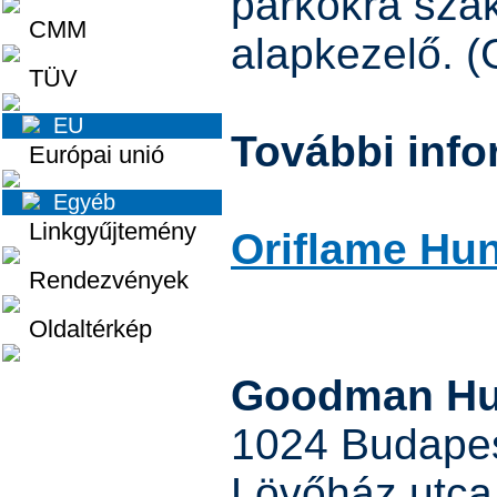
parkokra sza
CMM
alapkezelő. 
TÜV
EU
További info
Európai unió
Egyéb
Linkgyűjtemény
Oriflame Hun
Rendezvények
Oldaltérkép
Goodman Hun
1024 Budapest
Lövőház utca 