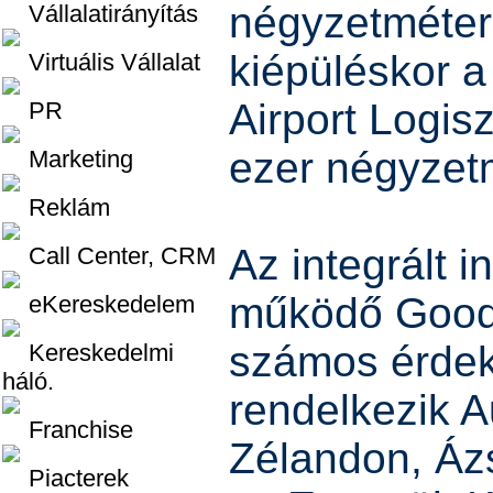
négyzetmétere
Vállalatirányítás
kiépüléskor 
Virtuális Vállalat
Airport Logis
PR
ezer négyzet
Marketing
Reklám
Az integrált 
Call Center, CRM
működő Goo
eKereskedelem
számos érdek
Kereskedelmi
háló.
rendelkezik Au
Franchise
Zélandon, Áz
Piacterek