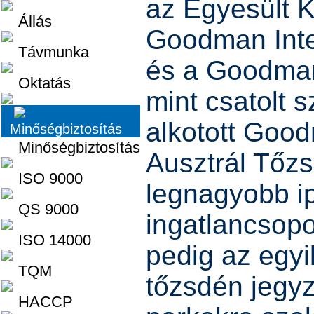
az Egyesült K
Állás
Goodman Inte
Távmunka
és a Goodman 
Oktatás
mint csatolt s
alkotott Goo
Minőségbiztosítás
Minőségbiztosítás
Ausztrál Tőzs
ISO 9000
legnagyobb ip
QS 9000
ingatlancsopor
ISO 14000
pedig az egy
TQM
tőzsdén jegyze
HACCP