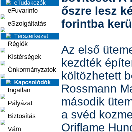
eTudakozók
őszre lesz ké
eFuvarinfo
forintba kerü
eSzolgáltatás
Térszerkezet
Régiók
Az első üteme
Kistérségek
kezdték építe
Önkormányzatok
költözhetett b
Kapcsolódók
Rossmann Mag
Ingatlan
második ütem
Pályázat
a svéd kozmet
Biztosítás
Oriflame Hung
Vám