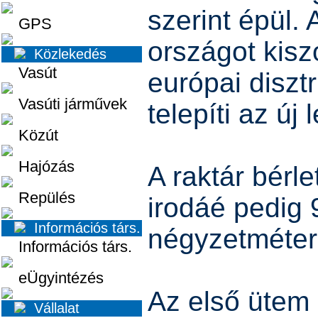
szerint épül. 
GPS
országot kisz
Közlekedés
Vasút
európai diszt
Vasúti járművek
telepíti az új
Közút
Hajózás
A raktár bérle
Repülés
irodáé pedig 
Információs társ.
négyzetméter
Információs társ.
eÜgyintézés
Az első ütem
Vállalat