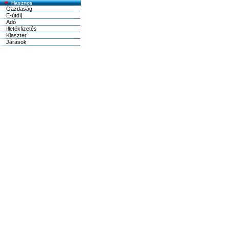
Hasznos
Gazdaság
E-útdíj
Adó
Illetékfizetés
Klaszter
Járások