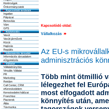
Kistérségek
Önkormányzatok
Kapcsolódó területek
Ingatlan
Pályázat
Biztosítás
Vám
Kapcsolódó oldal:
GPS
Közlekedés
Vállalkozás
Vasút
Vasúti járművek
Közút
Hajózás
Az EU-s mikroválla
Repülés
Információs társadal.
Információs társadalom
adminisztrációs kön
eÜgyintézés
Vállalat
Vállalatirányítás
Virtuális Vállalat
PR
Több mint ötmillió v
Marketing
Reklám
lélegezhet fel Euró
Call Center, CRM
eKereskedelem
most elfogadott adm
Kereskedelmi hálózat
Franchise
könnyítés után, ame
Piacterek
Állás
tagországok versen
Távmunka