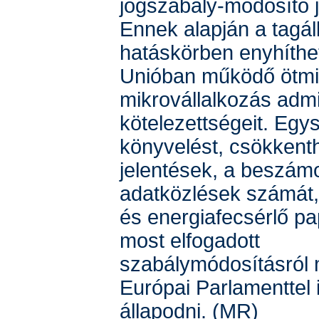
jogszabály-módosító j
Ennek alapján a tagál
hatáskörben enyhíthe
Unióban működő ötmil
mikrovállalkozás admi
kötelezettségeit. Egys
könyvelést, csökkenth
jelentések, a beszámo
adatközlések számát,
és energiafecsérlő pa
most elfogadott
szabálymódosításról
Európai Parlamenttel 
állapodni. (MR)