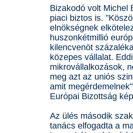
Bizakodó volt Michel 
piaci biztos is. "Kös
elnökségnek elkötelez
huszonkétmillió európ
kilencvenöt százaléka
közepes vállalat. Eddi
mikrovállalkozások, 
meg azt az uniós szin
amit megérdemelnek"
Európai Bizottság kép
Az ülés második sza
tanács elfogadta a m