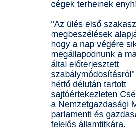
cégek terheinek enyhí
"Az ülés első szakasz
megbeszélések alapjá
hogy a nap végére sik
megállapodnunk a ma
által előterjesztett
szabálymódosításról"
hétfő délután tartott
sajtóértekezleten Csé
a Nemzetgazdasági Mi
parlamenti és gazdasá
felelős államtitkára.