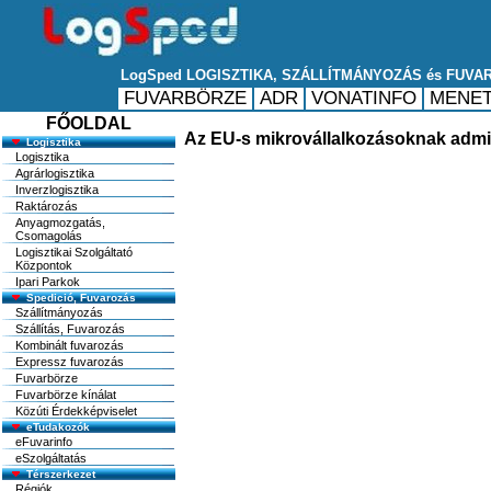
FŐOLDAL
Az EU-s mikrovállalkozásoknak admi
Logisztika
Logisztika
Agrárlogisztika
Inverzlogisztika
Raktározás
Anyagmozgatás,
Csomagolás
Logisztikai Szolgáltató
Központok
Ipari Parkok
Spedició, Fuvarozás
Szállítmányozás
Szállítás, Fuvarozás
Kombinált fuvarozás
Expressz fuvarozás
Fuvarbörze
Fuvarbörze kínálat
Közúti Érdekképviselet
eTudakozók
eFuvarinfo
eSzolgáltatás
Térszerkezet
Régiók