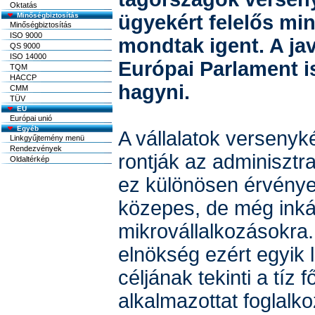
Oktatás
Minőségbiztosítás
ügyekért felelős min
Minőségbiztosítás
ISO 9000
mondtak igent. A ja
QS 9000
ISO 14000
Európai Parlament is
TQM
HACCP
hagyni.
CMM
TÜV
EU
Európai unió
Egyéb
A vállalatok verseny
Linkgyűjtemény menü
Rendezvények
rontják az adminisztra
Oldaltérkép
ez különösen érvénye
közepes, de még ink
mikrovállalkozásokra
elnökség ezért egyik 
céljának tekinti a tíz
alkalmazottat foglalko