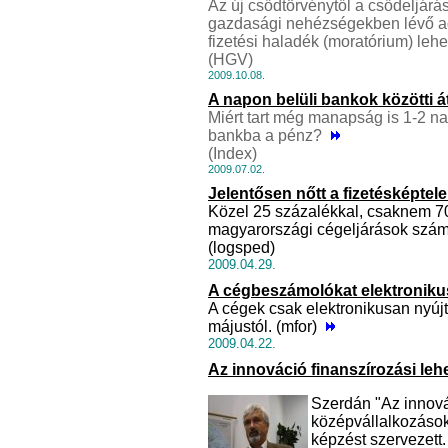
Az új csődtörvénytől a csődeljárá
gazdasági nehézségekben lévő a
fizetési haladék (moratórium) leh
(HGV)
2009.10.08.
A napon belüli bankok közötti á
Miért tart még manapság is 1-2 n
bankba a pénz?
(Index)
2009.07.02.
Jelentősen nőtt a fizetésképte
Közel 25 százalékkal, csaknem 70
magyarországi cégeljárások szá
(logsped)
2009.04.29.
A cégbeszámolókat elektronikus
A cégek csak elektronikusan nyúj
májustól. (mfor)
2009.04.22.
Az innováció finanszírozási le
Szerdán "Az innovác
középvállalkozáso
képzést szervezett