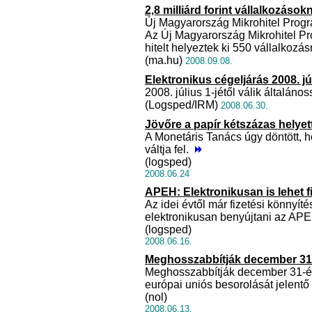
2,8 milliárd forint vállalkozások
Új Magyarország Mikrohitel Program
Az Új Magyarország Mikrohitel Pro
hitelt helyeztek ki 550 vállalkoz
(ma.hu)
2008.09.08.
Elektronikus cégeljárás 2008. júl
2008. július 1-jétől válik általán
(Logsped/IRM)
2008.06.30.
Jövőre a papír kétszázas helyett
A Monetáris Tanács úgy döntött, h
váltja fel.
(logsped)
2008.06.24
APEH: Elektronikusan is lehet fi
Az idei évtől már fizetési könnyít
elektronikusan benyújtani az AP
(logsped)
2008.06.16.
Meghosszabbítják december 31-
Meghosszabbítják december 31-éi
európai uniós besorolását jelent
(nol)
2008.06.13.