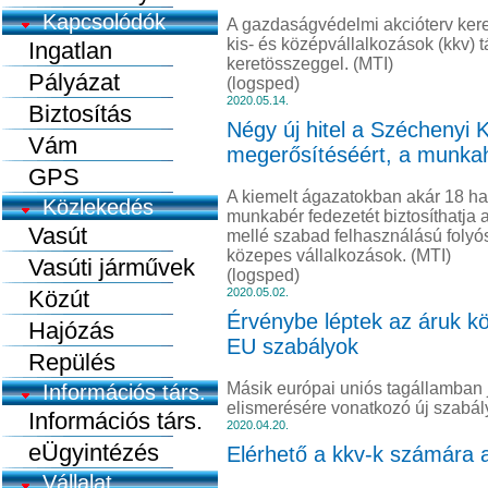
Kapcsolódók
A gazdaságvédelmi akcióterv keret
kis- és középvállalkozások (kkv) t
Ingatlan
keretösszeggel. (MTI)
Pályázat
(logsped)
2020.05.14.
Biztosítás
Négy új hitel a Széchenyi 
Vám
megerősítéséért, a munka
GPS
A kiemelt ágazatokban akár 18 ha
Közlekedés
munkabér fedezetét biztosíthatja
Vasút
mellé szabad felhasználású folyósz
közepes vállalkozások. (MTI)
Vasúti járművek
(logsped)
Közút
2020.05.02.
Érvénybe léptek az áruk k
Hajózás
EU szabályok
Repülés
Másik európai uniós tagállamban 
Információs társ.
elismerésére vonatkozó új szabál
Információs társ.
2020.04.20.
eÜgyintézés
Elérhető a kkv-k számára 
Vállalat