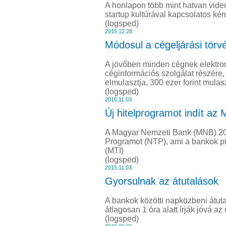
A honlapon több mint hatvan vide
startup kultúrával kapcsolatos ké
(logsped)
2015.12.28.
Módosul a cégeljárási törv
A jövőben minden cégnek elektro
céginformációs szolgálat részére, 
elmulasztja, 300 ezer forint mulasz
(logsped)
2015.11.03.
Új hitelprogramot indít az
A Magyar Nemzeti Bank (MNB) 20
Programot (NTP), ami a bankok pia
(MTI)
(logsped)
2015.11.03.
Gyorsulnak az átutalások
A bankok közötti napközbeni átutal
átlagosan 1 óra alatt írják jóvá a
(logsped)