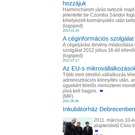
hozzájuk
Harminchárom járás tartozik majd
jelentette be Czomba Sándor foglal
kihelyezett kormányülés után tarto
(logsped)
2013.01.24.
A céginformációs szolgálat 
A cégeljárási törvény módosítása 
szolgálat 2012 július 16-tól ellen
(logsped)
2012.07.17.
Az EU-s mikrovállalkozáso
Több mint ötmillió vállalkozás lé
adminisztrációs könnyítés után, 
ügyekért felelős miniszterei mondt
jóvá kell hagyni.
(MR)
2011.06.06.
Inkubátorház Debrecenbe
2011. március 10-
alapterületű Cívis 