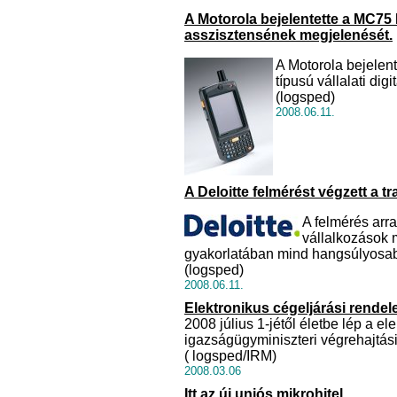
A Motorola bejelentette a MC75 E
asszisztensének megjelenését.
A Motorola bejelent
típusú vállalati di
(logsped)
2008.06.11.
A Deloitte felmérést végzett a t
A felmérés arra
vállalkozások 
gyakorlatában mind hangsúlyosab
(logsped)
2008.06.11.
Elektronikus cégeljárási rende
2008 július 1-jétől életbe lép a e
igazságügyminiszteri végrehajtás
( logsped/IRM)
2008.03.06
Itt az új uniós mikrohitel