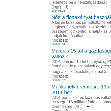
jelentette be a nemzetgazdasági m
(logsped)
2014.05.22.
Nőtt a flottakártyát haszná
A kis és közepes járműflottát fenn
segítségével, a vállalkozók előre 
összeget. Igy kontrollálhatják az
tudják kiadásaikat.
(logsped)
2014.05.14.
Március 15-től a gazdasági
változik
2014 március 15-től hatályos új P
formákat, de a szabályok egy rész
hogy a kft.-k törzstőkéje ismét 3 m
(logsped)
2014.03.12.
Munkahelyteremtésre 13 mil
2014-ben
2014-ben a kis- és közepes válla
összegű, 13 milliárd forintos tám
teremtésére. (MTI)
(logsped)