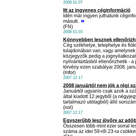
2008.01.07
Itt az ingyenes céginformáció
Idén már ingyen juthatunk céginfo
másutt.
(FN)
2008.01.03
Könnyebben lesznek ellenőrizh
Cég székhelye, telephelye és fiók
tulajdonában van, vagy amelynek 
közjegyzők pedig a jognyilatkozato
nyilvántartásból ellenőrizhetik - 
törvény ezen szabályai 2008. jan
(mfor)
2007.12.17
2008 januártól nem jók a régi 
Januártól ugyanis csak azok a 
által kiadott 12 jegyből (a négyje
tartalmazó utótagból) álló sorsz
(nol)
2007.12.17
Egyszerűbb lesz jövőre az adób
Összesen több mint ezer sorral l
száma az idei 59-ről 23-ra csökk