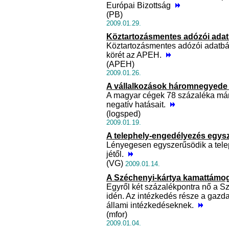
Európai Bizottság
(PB)
2009.01.29.
Köztartozásmentes adózói adat
Köztartozásmentes adózói adatbázi
körét az APEH.
(APEH)
2009.01.26.
A vállalkozások háromnegyede m
A magyar cégek 78 százaléka már 
negatív hatásait.
(logsped)
2009.01.19.
A telephely-engedélyezés egys
Lényegesen egyszerűsödik a telep
jétől.
(VG)
2009.01.14.
A Széchenyi-kártya kamattámog
Egyről két százalékpontra nő a S
idén. Az intézkedés része a gazd
állami intézkedéseknek.
(mfor)
2009.01.04.