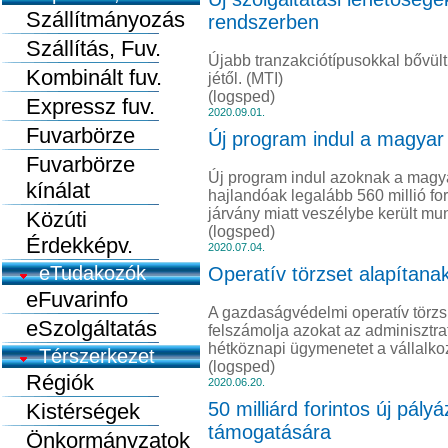
Szállítmányozás
rendszerben
Szállítás, Fuv.
Újabb tranzakciótípusokkal bővült
Kombinált fuv.
jétől. (MTI)
(logsped)
Expressz fuv.
2020.09.01.
Fuvarbörze
Új program indul a magyar 
Fuvarbörze
Új program indul azoknak a magya
kínálat
hajlandóak legalább 560 millió fo
járvány miatt veszélybe került m
Közúti
(logsped)
Érdekképv.
2020.07.04.
eTudakozók
Operatív törzset alapítan
eFuvarinfo
A gazdaságvédelmi operatív törzs 
eSzolgáltatás
felszámolja azokat az adminisztr
hétköznapi ügymenetet a vállalko
Térszerkezet
(logsped)
Régiók
2020.06.20.
50 milliárd forintos új pály
Kistérségek
támogatására
Önkormányzatok