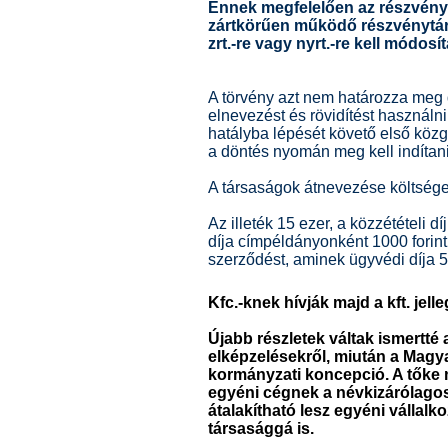
Ennek megfelelően az részvény
zártkörűen működő részvénytársa
zrt.-re vagy nyrt.-re kell módosít
A törvény azt nem határozza meg 
elnevezést és rövidítést használni
hatályba lépését követő első közg
a döntés nyomán meg kell indítani
A társaságok átnevezése költség
Az illeték 15 ezer, a közzétételi 
díja címpéldányonként 1000 forint.
szerződést, aminek ügyvédi díja 5
Kfc.-knek hívják majd a kft. jel
Újabb részletek váltak ismertté
elképzelésekről, miután a Magy
kormányzati koncepció. A tőke né
egyéni cégnek a névkizárólagos
átalakítható lesz egyéni vállal
társasággá is.