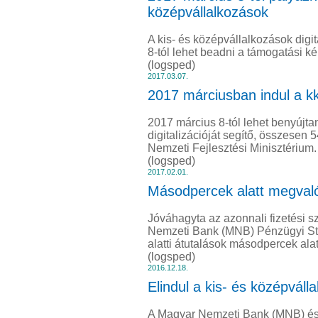
középvállalkozások
A kis- és középvállalkozások digi
8-tól lehet beadni a támogatási ké
(logsped)
2017.03.07.
2017 márciusban indul a k
2017 március 8-tól lehet benyújta
digitalizációját segítő, összesen 54
Nemzeti Fejlesztési Minisztérium.
(logsped)
2017.02.01.
Másodpercek alatt megvalósu
Jóváhagyta az azonnali fizetési s
Nemzeti Bank (MNB) Pénzügyi Stabi
alatti átutalások másodpercek alat
(logsped)
2016.12.18.
Elindul a kis- és középválla
A Magyar Nemzeti Bank (MNB) és a