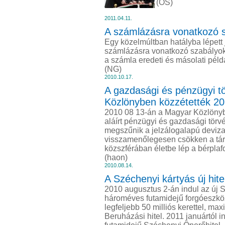
(ÖS)
2011.04.11.
A számlázásra vonatkozó s
Egy közelmúltban hatályba lépett
számlázásra vonatkozó szabályoka
a számla eredeti és másolati pél
(NG)
2010.10.17.
A gazdasági és pénzügyi 
Közlönyben közzétették 2
2010 08 13-án a Magyar Közlönyben
aláírt pénzügyi és gazdasági tör
megszűnik a jelzálogalapú deviza
visszamenőlegesen csökken a tár
közszférában életbe lép a bérplaf
(haon)
2010.08.14.
A Széchenyi kártyás új hit
2010 augusztus 2-án indul az új 
hároméves futamidejű forgóeszköz
legfeljebb 50 milliós kerettel, m
Beruházási hitel. 2011 januártól i