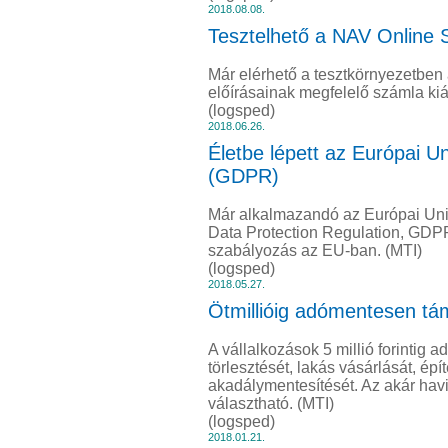
2018.08.08.
Tesztelhető a NAV Online
Már elérhető a tesztkörnyezetben
előírásainak megfelelő számla kiál
(logsped)
2018.06.26.
Életbe lépett az Európai U
(GDPR)
Már alkalmazandó az Európai Unió
Data Protection Regulation, GDPR
szabályozás az EU-ban. (MTI)
(logsped)
2018.05.27.
Ötmillióig adómentesen tá
A vállalkozások 5 millió forintig
törlesztését, lakás vásárlását, épí
akadálymentesítését. Az akár havi 
választható. (MTI)
(logsped)
2018.01.21.