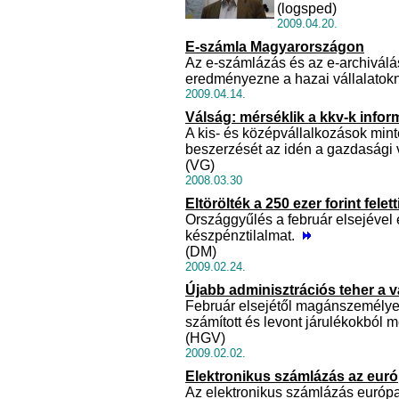
(logsped)
2009.04.20.
E-számla Magyarországon
Az e-számlázás és az e-archiválá
eredményezne a hazai vállalatokn
2009.04.14.
Válság: mérséklik a kkv-k infor
A kis- és középvállalkozások mint
beszerzését az idén a gazdasági
(VG)
2008.03.30
Eltörölték a 250 ezer forint felet
Országgyűlés a február elsejével el
készpénztilalmat.
(DM)
2009.02.24.
Újabb adminisztrációs teher a 
Február elsejétől magánszemélye
számított és levont járulékokból 
(HGV)
2009.02.02.
Elektronikus számlázás az euró
Az elektronikus számlázás európai 