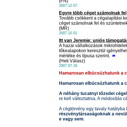
(FN)
2007.12.07.
Egyre több céget számolnak fel
Tovább csökkent a cégalapítási 
céget számolnak fel és szüntetne
(MR)
2007.10.01.
Itt van Jeremie: uniós támogatá
A hazai vállalkozások mikrohitele
tőkealapokon keresztül igényelhe
mértéke és típusa szerint.
(Heti Válasz)
2007.07.18.
Hamarosan elbúcsúzhatunk a cé
Hamarosan elbúcsúzhatunk a cé
A néhány tucatnyi tőzsdei cégek
re kell változtatnia. A módosítás 
A cégtörvény egy tavaly hatályba l
részvénytársaságoknak a nevükb
e vagy sem
.