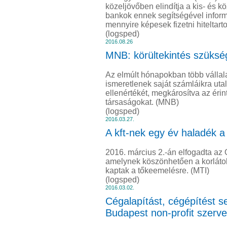
közeljövőben elindítja a kis- és kö
bankok ennek segítségével inform
mennyire képesek fizetni hiteltar
(logsped)
2016.08.26
MNB: körültekintés szüksé
Az elmúlt hónapokban több vállal
ismeretlenek saját számláikra utal
ellenértékét, megkárosítva az érin
társaságokat. (MNB)
(logsped)
2016.03.27.
A kft-nek egy év haladék 
2016. március 2.-án elfogadta az 
amelynek köszönhetően a korlátolt
kaptak a tőkeemelésre. (MTI)
(logsped)
2016.03.02.
Cégalapítást, cégépítést se
Budapest non-profit szerve