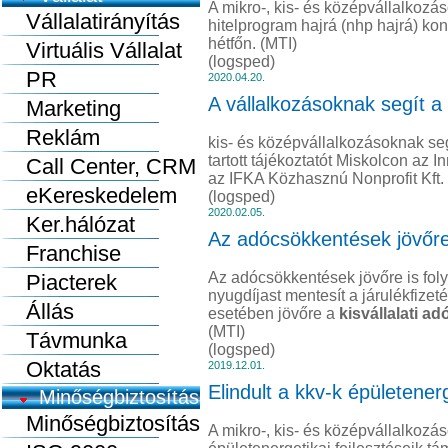
A mikro-, kis- és középvállalkozá
Vállalatirányítás
hitelprogram hajrá (nhp hajrá) ko
hétfőn. (MTI)
Virtuális Vállalat
(logsped)
PR
2020.04.20.
A vállalkozásoknak segít 
Marketing
Reklám
kis- és középvállalkozásoknak se
tartott tájékoztatót Miskolcon az 
Call Center, CRM
az IFKA Közhasznú Nonprofit Kft. 
eKereskedelem
(logsped)
2020.02.05.
Ker.hálózat
Az adócsökkentések jövőre 
Franchise
Az adócsökkentések jövőre is fol
Piacterek
nyugdíjast mentesít a járulékfizeté
Állás
esetében jövőre a
kisvállalati a
(MTI)
Távmunka
(logsped)
Oktatás
2019.12.01.
Elindult a kkv-k épületener
Minőségbiztosítás
Minőségbiztosítás
A mikro-, kis- és középvállalkozá