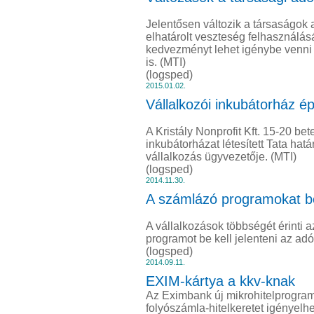
Jelentősen változik a társaságok 
elhatárolt veszteség felhasználá
kedvezményt lehet igénybe venni 
is. (MTI)
(logsped)
2015.01.02.
Vállalkozói inkubátorház é
A Kristály Nonprofit Kft. 15-20 b
inkubátorházat létesített Tata hatá
vállalkozás ügyvezetője. (MTI)
(logsped)
2014.11.30.
A számlázó programokat be
A vállalkozások többségét érinti 
programot be kell jelenteni az ad
(logsped)
2014.09.11.
EXIM-kártya a kkv-knak
Az Eximbank új mikrohitelprogr
folyószámla-hitelkeretet igényelhe