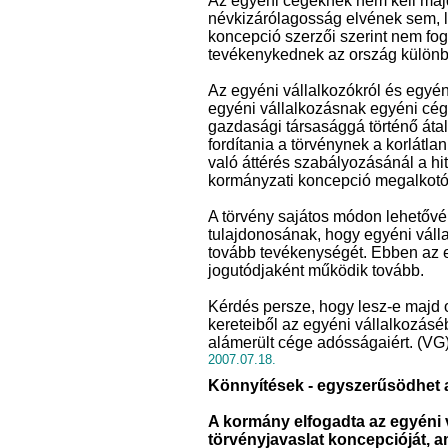
Az egyéni cégeknek nem kell maj
névkizárólagosság elvének sem, l
koncepció szerzői szerint nem fo
tevékenykednek az ország különb
Az egyéni vállalkozókról és egyén
egyéni vállalkozásnak egyéni cég
gazdasági társasággá történő átala
fordítania a törvénynek a korlátlan
való áttérés szabályozásánál a hi
kormányzati koncepció megalkotó
A törvény sajátos módon lehetővé 
tulajdonosának, hogy egyéni válla
tovább tevékenységét. Ebben az e
jogutódjaként működik tovább.
Kérdés persze, hogy lesz-e majd o
kereteiből az egyéni vállalkozásé
alámerült cége adósságaiért. (VG
2007.07.18.
Könnyítések - egyszerűsödhet a
A kormány elfogadta az egyéni v
törvényjavaslat koncepcióját, 