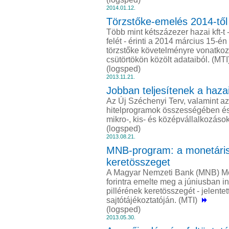
2014.01.12.
Törzstőke-emelés 2014-től
Több mint kétszázezer hazai kft-
felét - érinti a 2014 március 15-é
törzstőke követelményre vonatkozó 
csütörtökön közölt adataiból. (M
(logsped)
2013.11.21.
Jobban teljesítenek a haza
Az Új Széchenyi Terv, valamint a
hitelprogramok összességében és 
mikro-, kis- és középvállalkozáso
(logsped)
2013.08.21.
MNB-program: a monetáris t
keretösszeget
A Magyar Nemzeti Bank (MNB) Mon
forintra emelte meg a júniusban i
pillérének keretösszegét - jelent
sajtótájékoztatóján. (MTI)
(logsped)
2013.05.30.