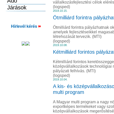
vállalkozásfejlesztési célok eléré
(logsped)
2019.10.15.
Ötmilliárd forintra pályázh
Hírlevél kérés
Ötmilliárd forintra pályázhatnak o
amelyek fejlesztéseikkel magasa
létrehozását tervezik. (MTI)
(logsped)
2019.10.08.
Kétmilliárd forintos pályáz
Kétmilliárd forintos keretösszegge
középvállalkozások technológiai
pályázati felhívás. (MTI)
(logsped)
2019.10.04.
A kis- és középvállalkozá
multi program
A Magyar multi program a nagy növ
exportképes termékeket vagy szolgá
középvállalkozások megerősítését