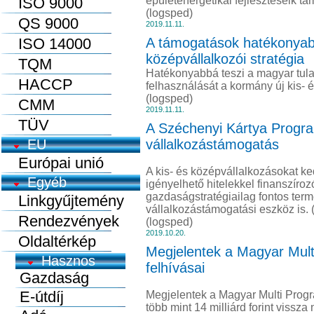
ISO 9000
épületenergetikai fejlesztéseik t
(logsped)
QS 9000
2019.11.11.
ISO 14000
A támogatások hatékonyabb 
középvállalkozói stratégia
TQM
Hatékonyabbá teszi a magyar tula
HACCP
felhasználását a kormány új kis- é
(logsped)
CMM
2019.11.11.
TÜV
A Széchenyi Kártya Progra
EU
vállalkozástámogatás
Európai unió
A kis- és középvállalkozásokat ked
Egyéb
igényelhető hitelekkel finanszír
gazdaságstratégiailag fontos ter
Linkgyűjtemény
vállalkozástámogatási eszköz is. 
Rendezvények
(logsped)
2019.10.20.
Oldaltérkép
Megjelentek a Magyar Multi 
felhívásai
Megjelentek a Magyar Multi Program
több mint 14 milliárd forint vissz