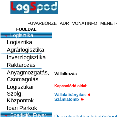
FŐOLDAL
Logisztika
Logisztika
Agrárlogisztika
Inverzlogisztika
Raktározás
Anyagmozgatás,
Vállalkozás
Csomagolás
Logisztikai
Kapcsolódó oldal:
Szolg.
Vállalatirányítás
Központok
Számlatömb
Ipari Parkok
Spedició, Fuvar.
Új szolgáltatási lehetőségek