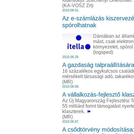
futamidejű Széchenyi Önerőhitel
(KA-VOSZ Zrt)
2010.08.01.
Az e-számlázás kiszervezé
spórolhatnak
Dániában az állami
mást, csak elektro
környezetet, spóro
(logsped)
2010.06.29.
A gazdaság talpraállításár
16 százalékos egykulcsos családi
mérsékelt társasági adó, takarék
(MR)
2010.06.08.
A vállalkozás-fejlesztő klas
Az Új Magyarország Fejlesztési 
55 milliárd forint támogatást nyer
klaszterek.
(MR)
2010.06.07.
A csődtörvény módosítása: