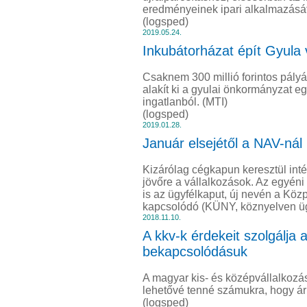
eredményeinek ipari alkalmazását
(logsped)
2019.05.24.
Inkubátorházat épít Gyula
Csaknem 300 millió forintos pály
alakít ki a gyulai önkormányzat eg
ingatlanból. (MTI)
(logsped)
2019.01.28.
Január elsejétől a NAV-nál
Kizárólag cégkapun keresztül int
jövőre a vállalkozások. Az egyéni
is az ügyfélkaput, új nevén a Közp
kapcsolódó (KÜNY, köznyelven ügy
2018.11.10.
A kkv-k érdekeit szolgálja a
bekapcsolódásuk
A magyar kis- és középvállalkozás
lehetővé tenné számukra, hogy áru
(logsped)