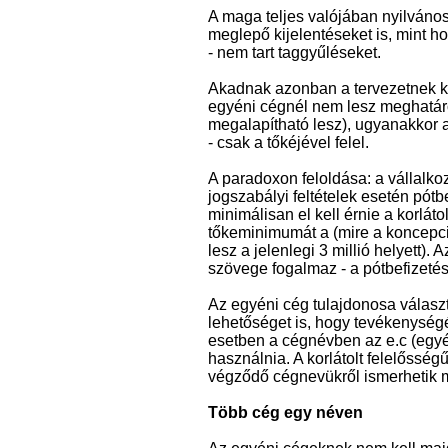
A maga teljes valójában nyilvános
meglepő kijelentéseket is, mint h
- nem tart taggyűléseket.
Akadnak azonban a tervezetnek ke
egyéni cégnél nem lesz meghatáro
megalapítható lesz), ugyanakkor a
- csak a tőkéjével felel.
A paradoxon feloldása: a vállalko
jogszabályi feltételek esetén pótb
minimálisan el kell érnie a korlát
tőkeminimumát a (mire a koncepció
lesz a jelenlegi 3 millió helyett).
szövege fogalmaz - a pótbefizetés
Az egyéni cég tulajdonosa válasz
lehetőséget is, hogy tevékenység
esetben a cégnévben az e.c (egyéni
használnia. A korlátolt felelősség
végződő cégnevükről ismerhetik ma
Több cég egy néven