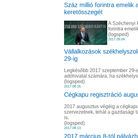
Száz millió forintra emeli
keretösszegét
A Széchenyi k
forintra emeli
(logsped)
2017.09.04.
Vállalkozások székhelyszo
29-ig
Legkésőbb 2017 szeptember 29-ig 
adóhivatal számára, ha székhelysz
(logsped)
2017.08.16.
Cégkapu regisztráció augu
2017 augusztus végéig a cégkapur
szervezetnek, tehát a gazdasági 
is.
(logsped)
2017.08.13.
2017 március 8-tól pályázha