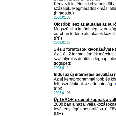
Kedvező feltételekkel vehető föl a
százalék. Megmaradnak más, állam
(hirado.hu)
2008.01.30
Olcsóbb lesz az átutalás az eu
Megszűnik a különbség az országh
euróban történő átutalások közöt
(PF)
2008.01.28
1 és 2 forintosok kivonásával k
Az 1 és 2 forintos érmék március 
szabályról is döntött a tegnapi ü
(logsped)
2008.01.24
Indul az új internetes bevallási
Az új keretprogrammal több és kö
felhasználóknak az adóhatóság.
(nol)
2008.01.08
Új TEÁOR-számot kapnak a vál
2008 ban a hazai vállalkozásoknak
tevékenységük besorolása, új 
(DM)