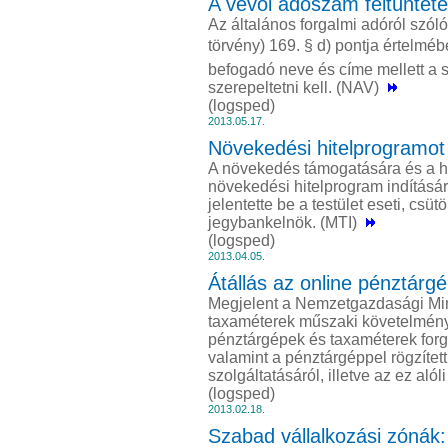
A vevői adószám feltüntet
Az általános forgalmi adóról szól
törvény) 169. § d) pontja értelmé
befogadó neve és címe mellett a
szerepeltetni kell. (NAV)
(logsped)
2013.05.17.
Növekedési hitelprogramot 
A növekedés támogatására és a hi
növekedési hitelprogram indításár
jelentette be a testület eseti, csü
jegybankelnök. (MTI)
(logsped)
2013.04.05.
Átállás az online pénztárg
Megjelent a Nemzetgazdasági Min
taxaméterek műszaki követelménye
pénztárgépek és taxaméterek forga
valamint a pénztárgéppel rögzítet
szolgáltatásáról, illetve az ez al
(logsped)
2013.02.18.
Szabad vállalkozási zónák: