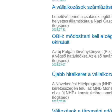
2015.09.05.
A vállalkozások számlázásá
Lehetővé tenné a csalások legtö
helyettes államtitkára a Napi Ga
(logsped)
2015.07.31.
OBH: módosítani kell a cég
okiratait
Az új Polgári törvénykönyvet (Ptk
a végső határidőket. Az első határ
(logsped)
2015.03.07.
Újabb hitelkeret a vállalko
A Növekedési Hitelprogram (NHP), 
keretösszegén felül az MNB Monetá
el az új NHP+ konstrukcióra, amel
(logsped)
2015.02.19.
Változások a társasági ad