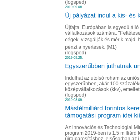
(logsped)
2019.09.08.
Új pályázat indul a kis- é
Újfajta, Európában is egyedülálló 
vállalkozások számára. "Feltétes
cégek  vizsgálják és mérik majd,
pénzt a nyertesek. (M1)
(logsped)
2019.08.25.
Egyszerűbben juthatnak uni
Indulhat az utolsó roham az uniós 
egyszerűbben, akár 100 százaléko
középvállalkozások (kkv), emellet
(logsped)
2019.08.09.
Másfélmilliárd forintos ker
támogatási program idei ki
Az Innovációs és Technológiai Min
program 2019-ben is 1,5 milliárd fo
újraiparosításhoz, elsősorban az