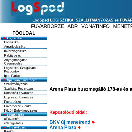
FŐOLDAL
Logisztika
Logisztika
Agrárlogisztika
Inverzlogisztika
Raktározás
Anyagmozgatás,
Csomagolás
Logisztikai Szolgáltató
Központok
Ipari Parkok
Spedició, Fuvarozás
Szállítmányozás
Szállítás, Fuvarozás
Arena Plaza buszmegálló 178-as és a
Kombinált fuvarozás
Expressz fuvarozás
Fuvarbörze
Fuvarbörze kínálat
Közúti Érdekképviselet
Kapcsolódó oldal:
eTudakozók
eFuvarinfo
BKV új menetrend
eSzolgáltatás
Arena Plaza
Térszerkezet
Régiók