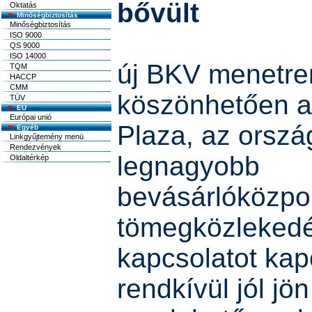
bővült
Oktatás
Minőségbiztosítás
Minőségbiztosítás
ISO 9000
QS 9000
ISO 14000
új BKV menetr
TQM
HACCP
CMM
köszönhetően a
TÜV
EU
Európai unió
Plaza, az orszá
Egyéb
Linkgyűjtemény menü
Rendezvények
legnagyobb
Oldaltérkép
bevásárlóközpon
tömegközlekedé
kapcsolatot kap
rendkívül jól jön