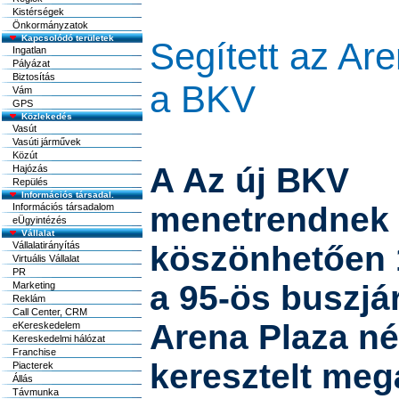
Kistérségek
Önkormányzatok
Kapcsolódó területek
Segített az Ar
Ingatlan
Pályázat
Biztosítás
a BKV
Vám
GPS
Közlekedés
Vasút
Vasúti járművek
Közút
A Az új BKV
Hajózás
Repülés
Információs társadal.
menetrendnek
Információs társadalom
eÜgyintézés
Vállalat
Vállalatirányítás
köszönhetően 
Virtuális Vállalat
PR
a 95-ös buszjá
Marketing
Reklám
Call Center, CRM
Arena Plaza né
eKereskedelem
Kereskedelmi hálózat
Franchise
keresztelt meg
Piacterek
Állás
Távmunka