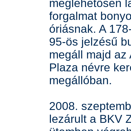
meglehetősen l
forgalmat bonyo
óriásnak. A 178
95-ös jelzésű b
megáll majd az
Plaza névre ker
megállóban.
2008. szeptemb
lezárult a BKV Zr