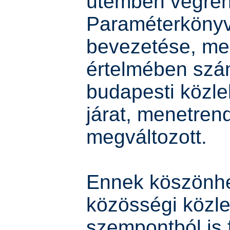
ütemben végreha
Paraméterköny
bevezetése, me
értelmében sz
budapesti közle
járat, menetren
megváltozott.
Ennek köszönh
közösségi közl
szempontból is 