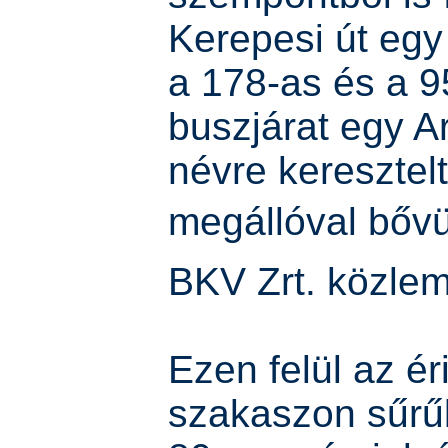
Kerepesi út egy
a 178-as és a 9
buszjárat egy A
névre keresztelt
megállóval bővült
BKV Zrt. közle
Ezen felül az éri
szakaszon sűrű