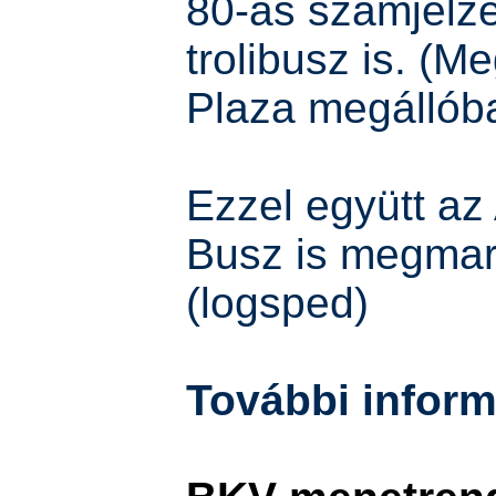
80-as számjelz
trolibusz is. (M
Plaza megállób
Ezzel együtt az
Busz is megmar
(logsped)
További inform