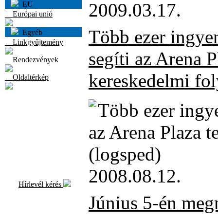
2009.03.17.
EU
Európai unió
Több ezer ingyen
Egyéb
Linkgyűjtemény
segíti az Arena P
Rendezvények
kereskedelmi fol
Oldaltérkép
Több ezer ingy
az Arena Plaza t
(logsped)
2008.08.12.
Hírlevél kérés
Június 5-én megn