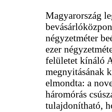
Magyarország l
bevásárlóközpont
négyzetméter beé
ezer négyzetmét
felületet kínáló 
megnyitásának k
elmondta: a nove
háromórás csúsz
tulajdonítható,