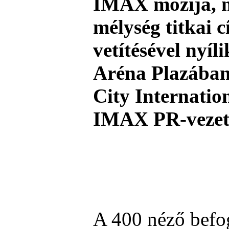
IMAX mozija, m
mélység titkai 
vetítésével nyíl
Aréna Plazában
City Internatio
IMAX PR-vezet
A 400 néző befo