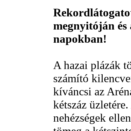
Rekordlátogato
megnyitóján és 
napokban!
A hazai plázák t
számító kilencve
kíváncsi az Arén
kétszáz üzletére.
nehézségek elle
tömeg a kétszint