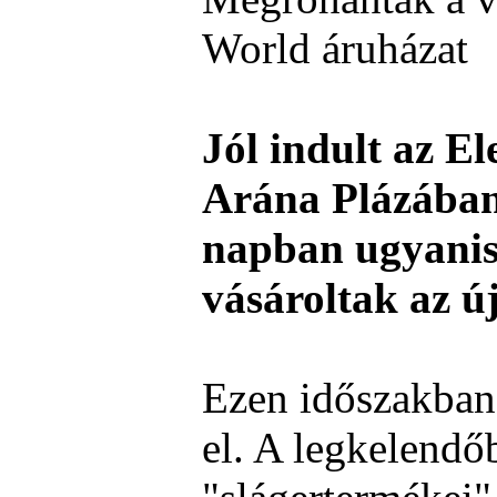
World áruházat
Jól indult az E
Arána Plázában,
napban ugyanis
vásároltak az ú
Ezen időszakban
el. A legkelendőb