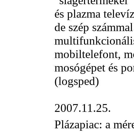
"slágertermékei"
és plazma televíz
de szép számmal 
multifunkcionáli
mobiltelefont, m
mosógépet és por
(logsped)
2007.11.25.
Plázapiac: a mér