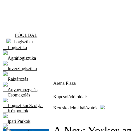
FŐOLDAL
Logisztika
Logisztika
Agrárlogisztika
Inverzlogisztika
Raktározás
Arena Plaza
Anyagmozgatás,
Csomagolás
Kapcsolódó oldal:
Logisztikai Szolg.
Kereskedelmi hálózatok
Központok
Ipari Parkok
A New Yorker az