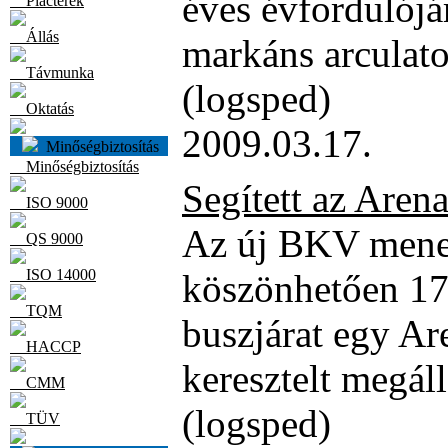
éves évfordulójár
Piacterek
Állás
markáns arculato
Távmunka
(logsped)
Oktatás
2009.03.17.
Minőségbiztosítás
Minőségbiztosítás
Segített az Are
ISO 9000
Az új BKV mene
QS 9000
ISO 14000
köszönhetően 17
TQM
buszjárat egy Ar
HACCP
keresztelt megál
CMM
(logsped)
TÜV