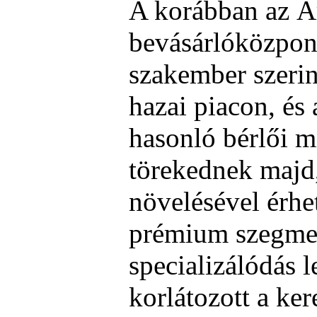
A korábban az Á
bevásárlóközpont
szakember szerin
hazai piacon, és
hasonló bérlői mi
törekednek majd
növelésével érhet
prémium szegme
specializálódás l
korlátozott a kere