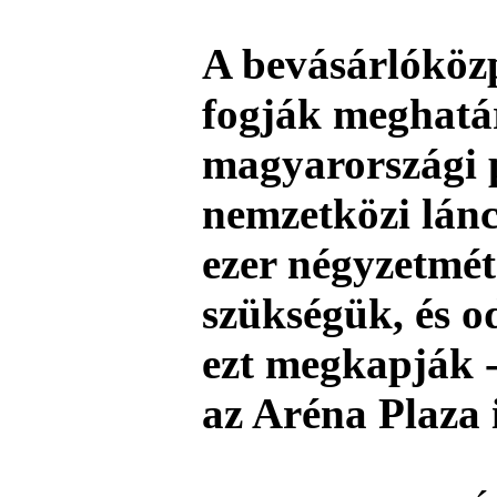
A bevásárlóköz
fogják meghatá
magyarországi p
nemzetközi lán
ezer négyzetmét
szükségük, és o
ezt megkapják -
az Aréna Plaza 