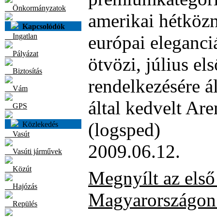
Önkormányzatok
amerikai hétközna
Kapcsolódók
Ingatlan
európai eleganci
Pályázat
ötvözi, július el
Biztosítás
rendelkezésére á
Vám
által kedvelt Ar
GPS
(logsped)
Közlekedés
Vasút
2009.06.12.
Vasúti járművek
Közút
Megnyílt az els
Hajózás
Magyarországon 
Repülés