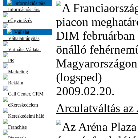
Információs társ.
A Franciaorszá
Információs társ.
piacon meghatáro
eÜgyintézés
DIM februárban 
Vállalat
Vállalatirányítás
önálló fehérnemű
Virtuális Vállalat
Magyarországon 
PR
Marketing
(logsped)
Reklám
2009.02.20.
Call Center, CRM
Arculatváltás az
eKereskedelem
Kereskedelmi háló.
Az Aréna Plaza
Franchise