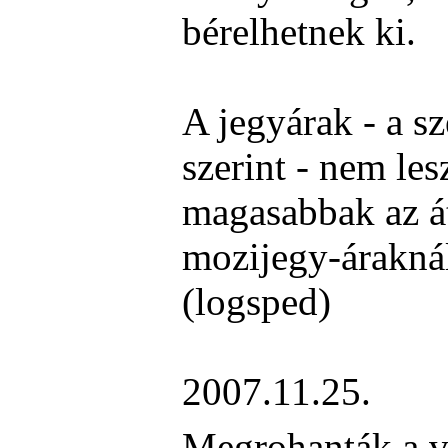
bérelhetnek ki.
A jegyárak - a s
szerint - nem le
magasabbak az á
mozijegy-árakná
(logsped)
2007.11.25.
Megrohanták a vá