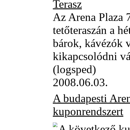
Terasz
Az Arena Plaza 
tetőteraszán a h
bárok, kávézók v
kikapcsolódni v
(logsped)
2008.06.03.
A budapesti Aren
kuponrendszert
A következő k