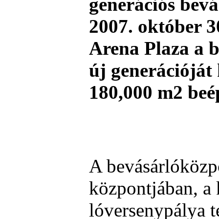
generációs bev
2007. október 3
Arena Plaza a 
új generációját
180,000 m2 beépí
A bevásárlóközp
központjában, a 
lóversenypálya t