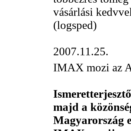
vásárlási kedvve
(logsped)
2007.11.25.
IMAX mozi az A
Ismeretterjeszt
majd a közönség
Magyarország e