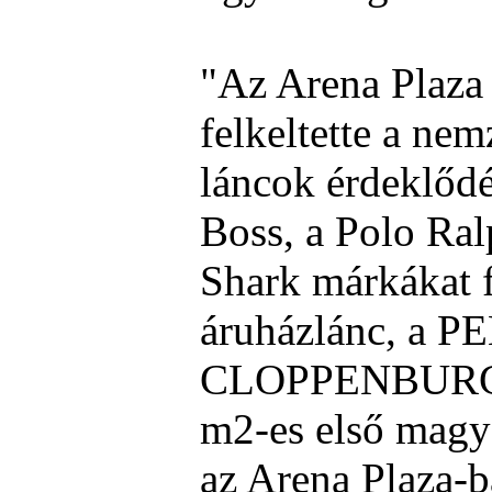
"Az Arena Plaza
felkeltette a ne
láncok érdeklődé
Boss, a Polo Ral
Shark márkákat 
áruházlánc, a P
CLOPPENBURG t
m2-es első magya
az Arena Plaza-b