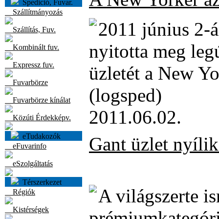
Spedició, Fuvar.
Szállítmányozás
2011 június 2-
Szállítás, Fuv.
nyitotta meg leg
Kombinált fuv.
Expressz fuv.
üzletét a New Yo
Fuvarbörze
(logsped)
Fuvarbörze kínálat
2011.06.02.
Közúti Érdekképv.
eTudakozók
Gant üzlet nyíli
eFuvarinfo
eSzolgáltatás
Térszerkezet
A világszerte i
Régiók
Kistérségek
prémiumkategóri