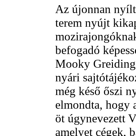
Az újonnan nyílt
terem nyújt kika
mozirajongókna
befogadó képess
Mooky Greidinge
nyári sajtótájék
még késő őszi nyi
elmondta, hogy 
öt úgynevezett V
amelyet cégek, b