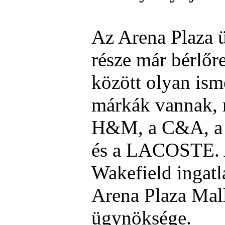
Az Arena Plaza ü
része már bérlőre
között olyan ism
márkák vannak, 
H&M, a C&A, 
és a LACOSTE.
Wakefield ingatl
Arena Plaza Mal
ügynöksége.