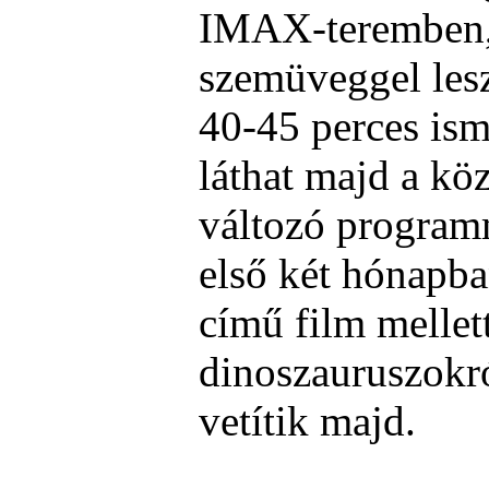
IMAX-teremben, 
szemüveggel lesz
40-45 perces ism
láthat majd a kö
változó programm
első két hónapba
című film mellet
dinoszauruszokró
vetítik majd.