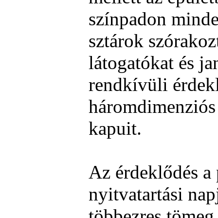
színpadon minde
sztárok szórakoz
látogatókat és j
rendkívüli érdek
háromdimenziós 
kapuit.
Az érdeklődés a
nyitvatartási na
többezres tömeg 