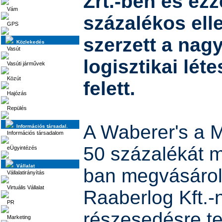
Zrt.-ben és ezz
Vám
százalékos ell
GPS
szerzett a nag
Közlekedés
Vasút
logisztikai lét
Vasúti járművek
Közút
felett.
Hajózás
Repülés
A Waberer's a M
Információs társadal.
Információs társadalom
50 százalékát 
eÜgyintézés
Vállalat
ban megvásárol
Vállalatirányítás
Virtuális Vállalat
Raaberlog Kft.-
PR
részesedésre te
Marketing