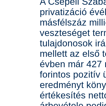
A Csepeli Szab
privatizáció év
másfélszáz mill
veszteséget term
tulajdonosok ir
mellett az első t
évben már 427 m
forintos pozitív
eredményt könyv
értékesítés nett
árbevétele ped