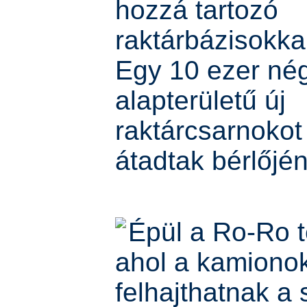
hozzá tartozó
raktárbázisokkal
Egy 10 ezer né
alapterületű új
raktárcsarnokot
átadtak bérlőjé
Épül a Ro-Ro t
ahol a kamiono
felhajthatnak a 