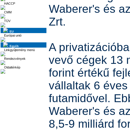
HACCP
Waberer's és az
CMM
Zrt.
TÜV
EU
Európai unió
A privatizációba
Egyéb
Linkgyűjtemény menü
vevő cégek 13 m
Rendezvények
Oldaltérkép
forint értékű fej
vállaltak 6 éves
futamidővel. Eb
Waberer's és az
8,5-9 milliárd fo