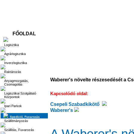
FŐOLDAL
Logisztika
Logisztika
Agrárlogisztika
Inverzlogisztika
Raktározás
Waberer's növelte részesedését a C
Anyagmozgatás,
Csomagolás
Kapcsolódó oldal:
Logisztikai Szolgáltató
Központok
Csepeli Szabadkikötő
Ipari Parkok
Waberer's
Spedició, Fuvarozás
Szállítmányozás
A Waberer's nö
Szállítás, Fuvarozás