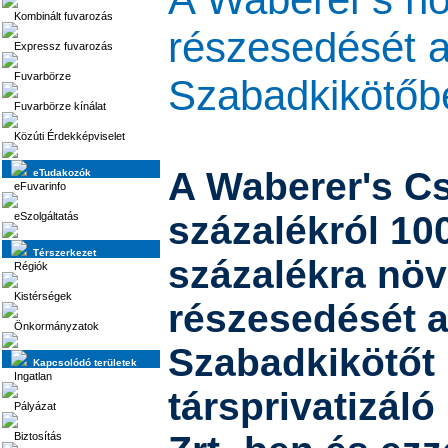
Kombinált fuvarozás
részesedését a
Expressz fuvarozás
Fuvarbörze
Szabadkikötőb
Fuvarbörze kínálat
Közúti Érdekképviselet
A Waberer's C
eTudakozók
eFuvarinfo
százalékról 10
eSzolgáltatás
Térszerkezet
százalékra növ
Régiók
Kistérségek
részesedését a
Önkormányzatok
Szabadkikötőt
Kapcsolódó területek
Ingatlan
társprivatizáló
Pályázat
Biztosítás