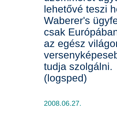
lehetővé teszi 
Waberer's ügyfe
csak Európába
az egész világo
versenyképeseb
tudja szolgálni.
(logsped)
2008.06.27.