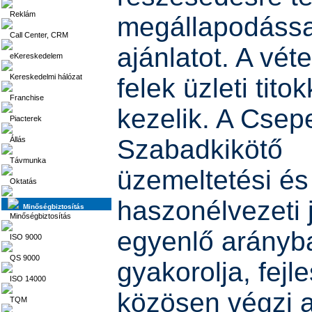
Reklám
megállapodással
Call Center, CRM
ajánlatot. A véte
eKereskedelem
Kereskedelmi hálózat
felek üzleti tito
Franchise
kezelik. A Csepe
Piacterek
Szabadkikötő
Állás
Távmunka
üzemeltetési és
Oktatás
haszonélvezeti 
Minőségbiztosítás
Minőségbiztosítás
egyenlő arányb
ISO 9000
QS 9000
gyakorolja, fejl
ISO 14000
közösen végzi 
TQM