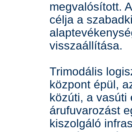
megvalósított. A
célja a szabadk
alaptevékenys
visszaállítása.
Trimodális logis
központ épül, a
közúti, a vasúti 
árufuvarozást e
kiszolgáló infra