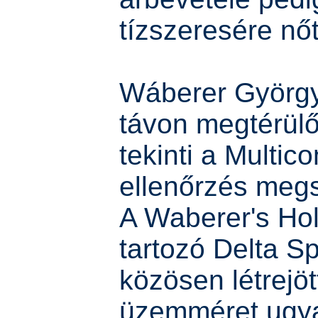
tízszeresére nőt
Wáberer Györg
távon megtérül
tekinti a Multicon
ellenőrzés meg
A Waberer's Ho
tartozó Delta Sp
közösen létrejöt
üzemméret ugy