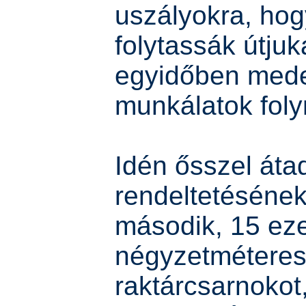
uszályokra, hog
folytassák útjuk
egyidőben mede
munkálatok foly
Idén ősszel áta
rendeltetéséne
második, 15 ez
négyzetmétere
raktárcsarnokot