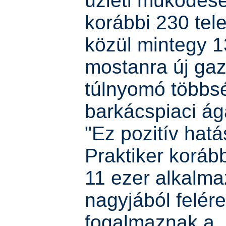
üzleti működésé
korábbi 230 tel
közül mintegy 
mostanra új gazd
túlnyomó többs
barkácspiaci ág
"Ez pozitív hatá
Praktiker koráb
11 ezer alkalma
nagyjából felére 
fogalmaznak a