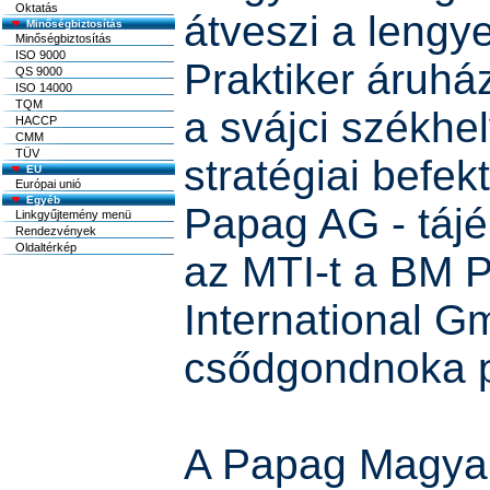
Oktatás
átveszi a lengy
Minőségbiztosítás
Minőségbiztosítás
ISO 9000
Praktiker áruhá
QS 9000
ISO 14000
TQM
a svájci székhe
HACCP
CMM
TÜV
stratégiai befek
EU
Európai unió
Egyéb
Papag AG - tájé
Linkgyűjtemény menü
Rendezvények
Oldaltérkép
az MTI-t a BM P
International 
csődgondnoka 
A Papag Magya