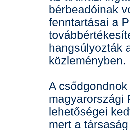
bérbeadóinak v
fenntartásai a P
továbbértékesíté
hangsúlyozták 
közleményben.
A csődgondnok 
magyarországi P
lehetőségei ke
mert a társasá