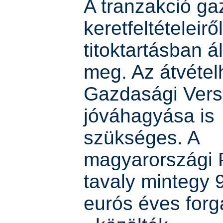
A tranzakció ga
keretfeltételeirő
titoktartásban á
meg. Az átvétel
Gazdasági Vers
jóváhagyása is
szükséges. A
magyarországi P
tavaly mintegy 9
eurós éves forga