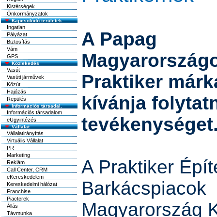
Kistérségek
Önkormányzatok
Kapcsolódó területek
Ingatlan
A Papag
Pályázat
Biztosítás
Vám
Magyarországo
GPS
Közlekedés
Vasút
Praktiker már
Vasúti járművek
Közút
Hajózás
kívánja folytatn
Repülés
Információs társadal.
Információs társadalom
tevékenységet.
eÜgyintézés
Vállalat
Vállalatirányítás
Virtuális Vállalat
PR
Marketing
A Praktiker Épít
Reklám
Call Center, CRM
eKereskedelem
Barkácspiacok
Kereskedelmi hálózat
Franchise
Piacterek
Magyarország Kft
Állás
Távmunka