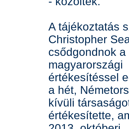
- közölték.
A tájékoztatás s
Christopher Se
csődgondnok a
magyarországi
értékesítéssel 
a hét, Németor
kívüli társaságo
értékesítette, a
2013. októberi