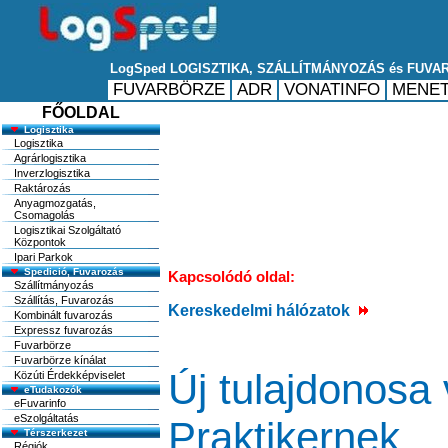
FŐOLDAL
Logisztika
Logisztika
Agrárlogisztika
Inverzlogisztika
Raktározás
Anyagmozgatás,
Csomagolás
Logisztikai Szolgáltató
Központok
Ipari Parkok
Spedició, Fuvarozás
Kapcsolódó oldal:
Szállítmányozás
Szállítás, Fuvarozás
Kereskedelmi hálózatok
Kombinált fuvarozás
Expressz fuvarozás
Fuvarbörze
Fuvarbörze kínálat
Új tulajdonosa
Közúti Érdekképviselet
eTudakozók
eFuvarinfo
eSzolgáltatás
Praktikernek
Térszerkezet
Régiók