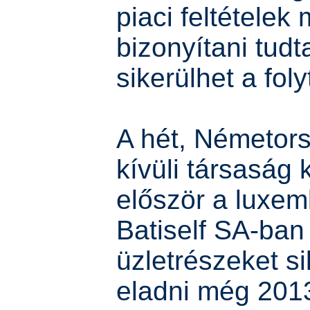
piaci feltételek 
bizonyítani tudt
sikerülhet a foly
A hét, Németor
kívüli társaság 
először a luxem
Batiself SA-ban
üzletrészeket si
eladni még 201