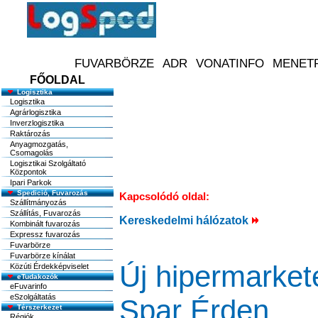
FŐOLDAL
Logisztika
Logisztika
Agrárlogisztika
Inverzlogisztika
Raktározás
Anyagmozgatás,
Csomagolás
Logisztikai Szolgáltató
Központok
Ipari Parkok
Spedició, Fuvarozás
Kapcsolódó oldal:
Szállítmányozás
Szállítás, Fuvarozás
Kereskedelmi hálózatok
Kombinált fuvarozás
Expressz fuvarozás
Fuvarbörze
Fuvarbörze kínálat
Új hipermarkete
Közúti Érdekképviselet
eTudakozók
eFuvarinfo
eSzolgáltatás
Spar Érden
Térszerkezet
Régiók