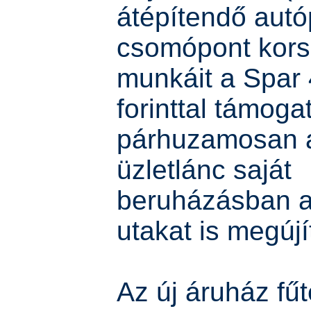
átépítendő autó
csomópont kors
munkáit a Spar 
forinttal támoga
párhuzamosan 
üzletlánc saját
beruházásban a
utakat is megújí
Az új áruház fű