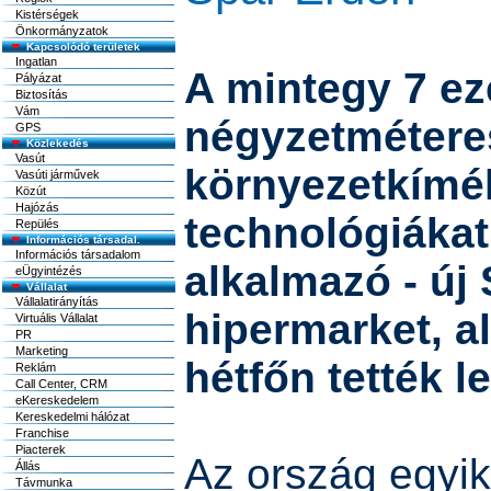
Kistérségek
Önkormányzatok
Kapcsolódó területek
Ingatlan
A mintegy 7 ez
Pályázat
Biztosítás
Vám
négyzetmétere
GPS
Közlekedés
Vasút
környezetkímé
Vasúti járművek
Közút
Hajózás
technológiákat
Repülés
Információs társadal.
Információs társadalom
alkalmazó - új
eÜgyintézés
Vállalat
Vállalatirányítás
hipermarket, a
Virtuális Vállalat
PR
Marketing
hétfőn tették le
Reklám
Call Center, CRM
eKereskedelem
Kereskedelmi hálózat
Franchise
Piacterek
Az ország egyik
Állás
Távmunka