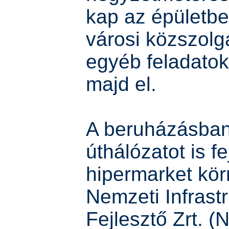
kap az épületbe
városi közszolgá
egyéb feladatok
majd el.
A beruházásban
úthálózatot is fe
hipermarket kör
Nemzeti Infrast
Fejlesztő Zrt. (N