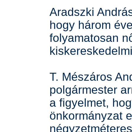
Aradszki András
hogy három év
folyamatosan n
kiskereskedelmi
T. Mészáros An
polgármester arr
a figyelmet, ho
önkormányzat e
négyzetméteres 