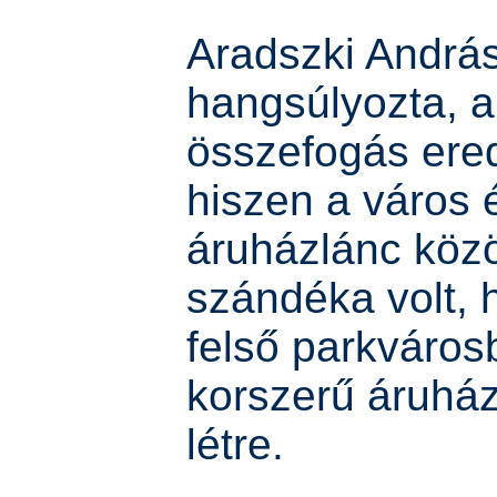
Aradszki Andrá
hangsúlyozta, a 
összefogás ere
hiszen a város 
áruházlánc köz
szándéka volt, 
felső parkváros
korszerű áruház
létre.