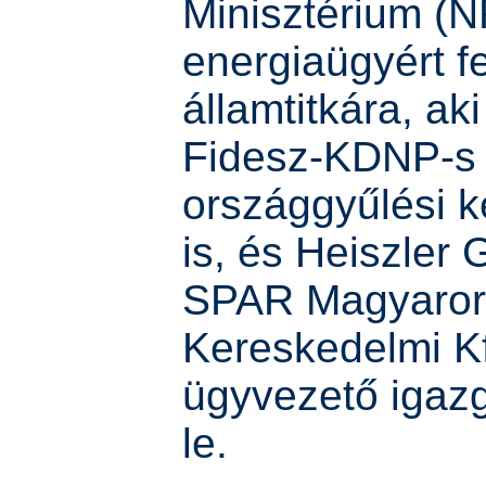
Minisztérium (
energiaügyért f
államtitkára, ak
Fidesz-KDNP-s
országgyűlési k
is, és Heiszler G
SPAR Magyaror
Kereskedelmi Kf
ügyvezető igazg
le.