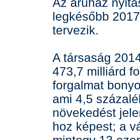
Az áruház nyitá
legkésőbb 2017
tervezik.
A társaság 201
473,7 milliárd fo
forgalmat bonyolí
ami 4,5 százal
növekedést jele
hoz képest; a vá