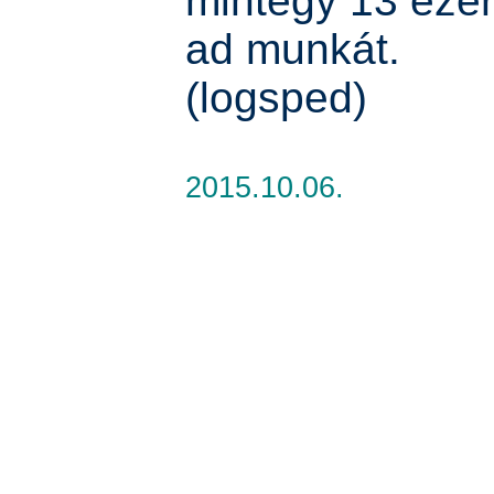
mintegy 13 eze
ad munkát.
(logsped)
2015.10.06.