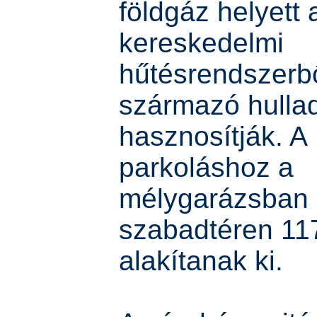
földgáz helyett 
kereskedelmi
hűtésrendszerb
származó hulla
hasznosítják. A
parkoláshoz a
mélygarázsban 
szabadtéren 117
alakítanak ki.