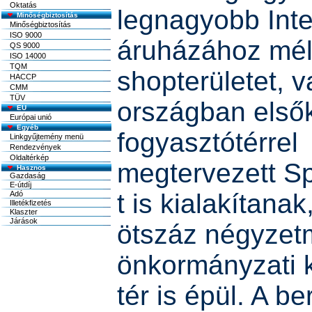
Oktatás
legnagyobb Inte
Minőségbiztosítás
Minőségbiztosítás
ISO 9000
áruházához mél
QS 9000
ISO 14000
TQM
shopterületet, v
HACCP
CMM
TÜV
országban elsők
EU
Európai unió
Egyéb
fogyasztótérrel
Linkgyűjtemény menü
Rendezvények
Oldaltérkép
megtervezett Sp
t is kialakítana
ötszáz négyzet
önkormányzati 
tér is épül. A b