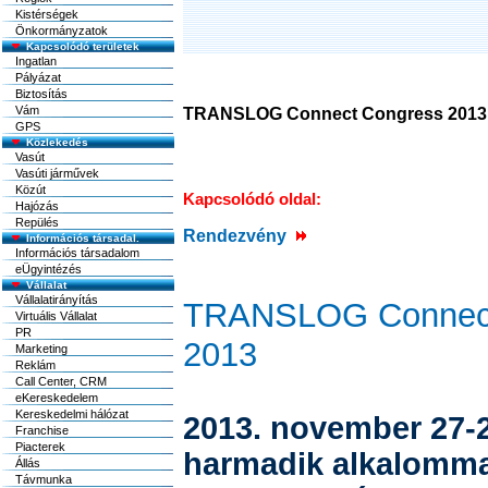
Kistérségek
Önkormányzatok
Kapcsolódó területek
Ingatlan
Pályázat
Biztosítás
Vám
TRANSLOG Connect Congress 2013
GPS
Közlekedés
Vasút
Vasúti járművek
Közút
Kapcsolódó oldal:
Hajózás
Repülés
Rendezvény
Információs társadal.
Információs társadalom
eÜgyintézés
Vállalat
Vállalatirányítás
TRANSLOG Connect
Virtuális Vállalat
PR
2013
Marketing
Reklám
Call Center, CRM
eKereskedelem
Kereskedelmi hálózat
2013. november 27-
Franchise
Piacterek
harmadik alkalomma
Állás
Távmunka