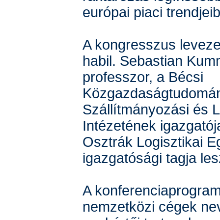
európai piaci trendjei
A kongresszus leveze
habil. Sebastian Kum
professzor, a Bécsi
Közgazdaságtudomán
Szállítmányozási és L
Intézetének igazgatój
Osztrák Logisztikai E
igazgatósági tagja les
A konferenciaprogram
nemzetközi cégek nev