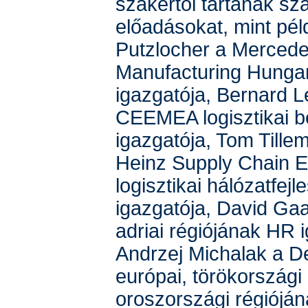
szakértői tartanak sz
előadásokat, mint pél
Putzlocher a Merced
Manufacturing Hungary
igazgatója, Bernard 
CEEMEA logisztikai b
igazgatója, Tom Tille
Heinz Supply Chain E
logisztikai hálózatfejl
igazgatója, David Gaa
adriai régiójának HR 
Andrzej Michalak a De
európai, törökországi
oroszországi régiójána