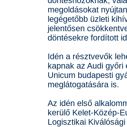
döntéshozóknak, vala
megoldásokat nyújtan
legégetőbb üzleti kihí
jelentősen csökkentv
döntésekre fordított id
Idén a résztvevők leh
kapnak az Audi győri
Unicum budapesti gy
meglátogatására is.
Az idén első alkalomm
kerülő Kelet-Közép-E
Logisztikai Kiválósági