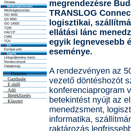
megrendezésre Bud
Oktatás
Minőségbiztosítás
TRANSLOG Connect
Minőségbiztosítás
ISO 9000
QS 9000
logisztikai, szállít
ISO 14000
TQM
ellátási lánc mened
HACCP
CMM
egyik legnevesebb é
TÜV
EU
eseménye.
Európai unió
Egyéb
Linkgyűjtemény menü
Rendezvények
Oldaltérkép
A rendezvényen az 50
vezető döntéshozót s
konferenciaprogram v
betekintést nyújt az el
menedzsment, logiszti
informatika, szállítm
raktározás legfrisseb