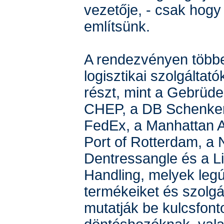
vezetője, - csak hog
említsünk.
A rendezvényen többe
logisztikai szolgáltat
részt, mint a Gebrüde
CHEP, a DB Schenker
FedEx, a Manhattan A
Port of Rotterdam, a 
Dentressangle és a Li
Handling, melyek leg
termékeiket és szolgá
mutatják be kulcsfon