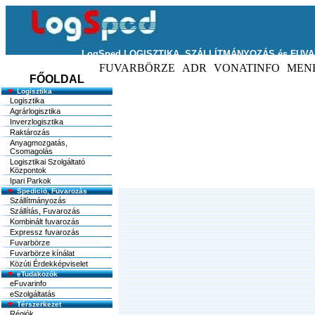
FŐOLDAL
Logisztika
Logisztika
Agrárlogisztika
Inverzlogisztika
Raktározás
Anyagmozgatás,
Csomagolás
Logisztikai Szolgáltató
Központok
Ipari Parkok
Spedició, Fuvarozás
Szállítmányozás
Szállítás, Fuvarozás
Kombinált fuvarozás
Expressz fuvarozás
Fuvarbörze
Fuvarbörze kínálat
Közúti Érdekképviselet
eTudakozók
eFuvarinfo
eSzolgáltatás
Térszerkezet
Régiók