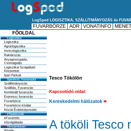
FŐOLDAL
Logisztika
Logisztika
Agrárlogisztika
Inverzlogisztika
Raktározás
Anyagmozgatás,
Csomagolás
Logisztikai Szolgáltató
Központok
Ipari Parkok
Tesco Tökölön
Spedició, Fuvarozás
Szállítmányozás
Szállítás, Fuvarozás
Kapcsolódó oldal:
Kombinált fuvarozás
Expressz fuvarozás
Kereskedelmi hálózatok
Fuvarbörze
Fuvarbörze kínálat
Közúti Érdekképviselet
eTudakozók
eFuvarinfo
A tököli Tesco 
eSzolgáltatás
Térszerkezet
Régiók