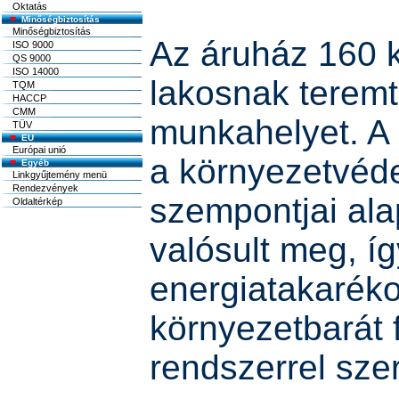
Oktatás
Minőségbiztosítás
Minőségbiztosítás
Az áruház 160 
ISO 9000
QS 9000
ISO 14000
lakosnak teremte
TQM
HACCP
CMM
munkahelyet. A
TÜV
EU
Európai unió
a környezetvéd
Egyéb
Linkgyűjtemény menü
Rendezvények
szempontjai ala
Oldaltérkép
valósult meg, íg
energiatakaréko
környezetbarát 
rendszerrel szer