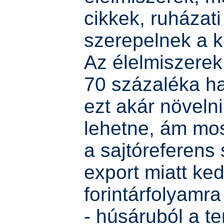
cikkek, ruházat
szerepelnek a k
Az élelmiszerek
70 százaléka ha
ezt akár növelni
lehetne, ám mos
a sajtóreferens 
export miatt ke
forintárfolyamra 
- húsáruból a t