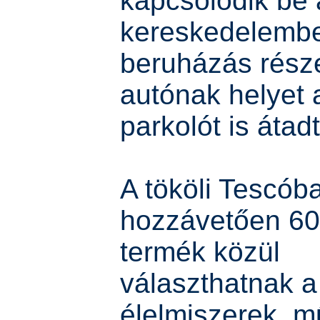
kapcsolódik be 
kereskedelembe
beruházás rész
autónak helyet 
parkolót is átad
A tököli Tescób
hozzávetően 60 
termék közül
választhatnak a
élelmiszerek, m