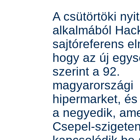
A csütörtöki nyi
alkalmából Hac
sajtóreferens e
hogy az új egy
szerint a 92.
magyarországi
hipermarket, és
a negyedik, ame
Csepel-szigete