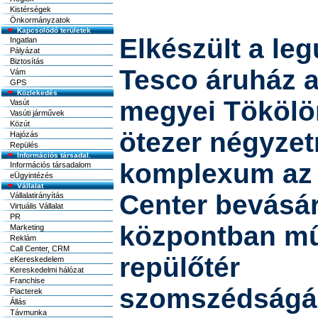
Kistérségek
Önkormányzatok
Kapcsolódó területek
Elkészült a le
Ingatlan
Pályázat
Biztosítás
Tesco áruház a
Vám
GPS
Közlekedés
megyei Tökölö
Vasút
Vasúti járművek
Közút
ötezer négyze
Hajózás
Repülés
Információs társadal.
komplexum az 
Információs társadalom
eÜgyintézés
Vállalat
Center bevásár
Vállalatirányítás
Virtuális Vállalat
PR
központban mű
Marketing
Reklám
Call Center, CRM
repülőtér
eKereskedelem
Kereskedelmi hálózat
Franchise
szomszédságá
Piacterek
Állás
Távmunka