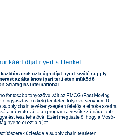
unkáért díjat nyert a Henkel
tisztítószerek üzletága díjat nyert kiváló supply
merést az általános ipari területen működő
on Strategies International.
gyre fontosabb tényezővé vált az FMCG (Fast Moving
 fogyasztási cikkek) területen folyó versenyben. Dr.
is supply chain tevékenységéért felelős alelnöke szerint
ítására irányuló vállalati program a vevők számára jobb
gyelést tesz lehetővé. Ezért megtisztelő, hogy a Mosó-
ág nyerte el ezt a díjat.
sztítószerek üzletága a supply chain területen