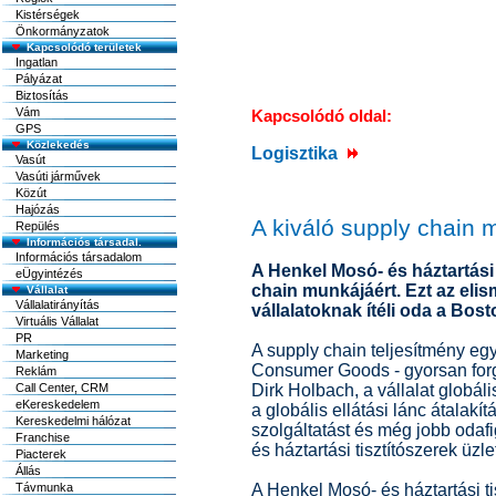
Kistérségek
Önkormányzatok
Kapcsolódó területek
Ingatlan
Pályázat
Biztosítás
Vám
Kapcsolódó oldal:
GPS
Közlekedés
Logisztika
Vasút
Vasúti járművek
Közút
Hajózás
A kiváló supply chain m
Repülés
Információs társadal.
Információs társadalom
A Henkel Mosó- és háztartási 
eÜgyintézés
chain munkájáért. Ezt az elis
Vállalat
Vállalatirányítás
vállalatoknak ítéli oda a Bost
Virtuális Vállalat
PR
A supply chain teljesítmény e
Marketing
Consumer Goods - gyorsan forgó
Reklám
Call Center, CRM
Dirk Holbach, a vállalat globál
eKereskedelem
a globális ellátási lánc átalak
Kereskedelmi hálózat
szolgáltatást és még jobb odafi
Franchise
és háztartási tisztítószerek üzlet
Piacterek
Állás
Távmunka
A Henkel Mosó- és háztartási ti