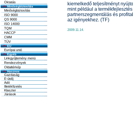
Oktatás
kiemelkedő teljesítményt nyújt
Minőségbiztosítás
mint például a termékfejleszté
Minőségbiztosítás
partnerszegmentálás és profita
ISO 9000
az igényekhez. (TF)
QS 9000
ISO 14000
TQM
2009.11.14.
HACCP
CMM
TÜV
EU
Európai unió
Egyéb
Linkgyűjtemény menü
Rendezvények
Oldaltérkép