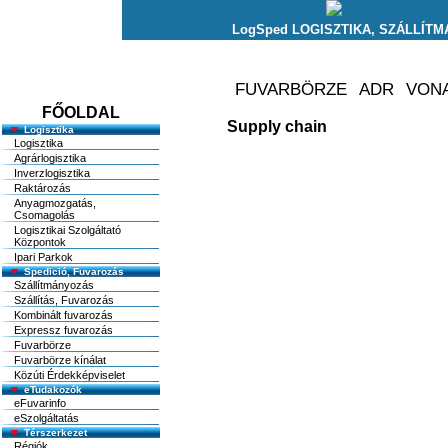
FŐOLDAL
Supply chain
Logisztika
Logisztika
Agrárlogisztika
Inverzlogisztika
Raktározás
Anyagmozgatás,
Csomagolás
Logisztikai Szolgáltató
Központok
Ipari Parkok
Spedició, Fuvarozás
Szállítmányozás
Szállítás, Fuvarozás
Kombinált fuvarozás
Expressz fuvarozás
Fuvarbörze
Fuvarbörze kínálat
Közúti Érdekképviselet
eTudakozók
eFuvarinfo
eSzolgáltatás
Térszerkezet
Régiók