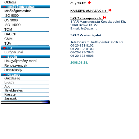
Oktatás
City SPAR
Minőségbiztosítás
Minőségbiztosítás
KAISER'S ÁUHÁZAK xls
ISO 9000
SPAR állásajánlatok
QS 9000
SPAR Magyarország Kereskedelmi Kft.
ISO 14000
2060 Bicske Pf. 27 ,
E-mail: hr@spar.hu
TQM
HACCP
SPAR Vevőszolgálat
CMM
Telefonszám:
hétfő-péntek, 8-16 óra
TÜV
06-20-823-8102
EU
06-20-823-8103
Európai unió
06-20-823-7843
06-20-823-9508
Egyéb
Linkgyűjtemény menü
2008.08.28.
Rendezvények
Oldaltérkép