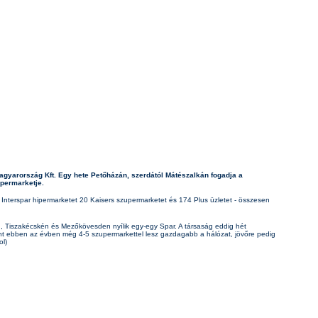
 Magyarország Kft. Egy hete Petőházán, szerdától Mátészalkán fogadja a
upermarketje.
Interspar hipermarketet 20 Kaisers szupermarketet és 174 Plus üzletet - összesen
 Tiszakécskén és Mezőkövesden nyílik egy-egy Spar. A társaság eddig hét
erint ebben az évben még 4-5 szupermarkettel lesz gazdagabb a hálózat, jövőre pedig
ol)