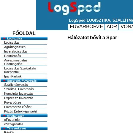
FŐOLDAL
Hálózatot bővít a Spar
Logisztika
Logisztika
Agrárlogisztika
Inverzlogisztika
Raktározás
Anyagmozgatás,
Csomagolás
Logisztikai Szolgáltató
Központok
Ipari Parkok
Spedició, Fuvarozás
Szállítmányozás
Szállítás, Fuvarozás
Kombinált fuvarozás
Expressz fuvarozás
Fuvarbörze
Fuvarbörze kínálat
Közúti Érdekképviselet
eTudakozók
eFuvarinfo
eSzolgáltatás
Térszerkezet
Régiók