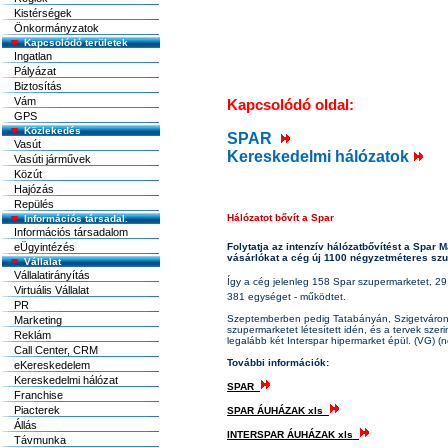
Kistérségek
Önkormányzatok
Kapcsolódó területek
Ingatlan
Pályázat
Biztosítás
Vám
Kapcsolódó oldal:
GPS
Közlekedés
SPAR
Vasút
Kereskedelmi hálózatok
Vasúti járművek
Közút
Hajózás
Repülés
Hálózatot bővít a Spar
Információs társadal.
Információs társadalom
eÜgyintézés
Folytatja az intenzív hálózatbővítést a Spar
vásárlókat a cég új 1100 négyzetméteres sz
Vállalat
Vállalatirányítás
Így a cég jelenleg 158 Spar szupermarketet, 29 
Virtuális Vállalat
381 egységet - működtet.
PR
Szeptemberben pedig Tatabányán, Szigetváron,
Marketing
szupermarketet létesített idén, és a tervek sz
Reklám
legalább két Interspar hipermarket épül. (VG) (n
Call Center, CRM
További információk:
eKereskedelem
Kereskedelmi hálózat
SPAR
Franchise
Piacterek
SPAR ÁUHÁZAK xls
Állás
INTERSPAR ÁUHÁZAK xls
Távmunka