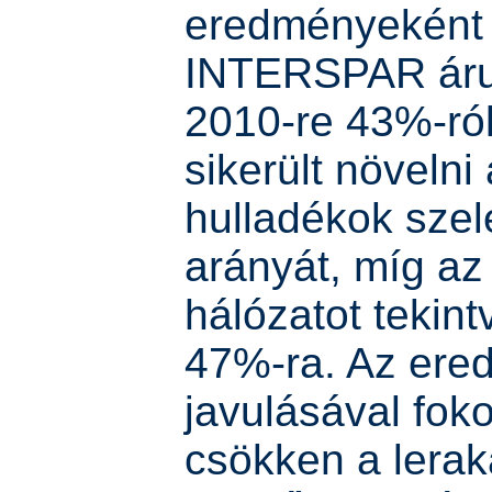
eredményeként
INTERSPAR áru
2010-re 43%-ró
sikerült növelni 
hulladékok szel
arányát, míg az
hálózatot tekin
47%-ra. Az er
javulásával fok
csökken a lerak