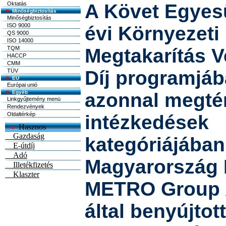
Oktatás
A Követ Egyesü
Minőségbiztosítás
Minőségbiztosítás
ISO 9000
évi Környezeti
QS 9000
ISO 14000
TQM
Megtakarítás V
HACCP
CMM
Díj programjáb
TÜV
EU
Európai unió
Egyéb
azonnal megté
Linkgyűjtemény menü
Rendezvények
Oldaltérkép
intézkedések
kategóriájába
Magyarország K
METRO Group A
által benyújtot