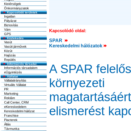
Kistérségek
Önkormányzatok
Kapcsolódó területek
Ingatlan
Pályázat
Biztosítás
Vám
Kapcsolódó oldal:
GPS
Közlekedés
SPAR
Vasút
Kereskedelmi hálózatok
Vasúti járművek
Közút
Hajózás
Repülés
A SPAR felelő
Információs társadal.
Információs társadalom
eÜgyintézés
Vállalat
környezeti
Vállalatirányítás
Virtuális Vállalat
PR
magatartásáér
Marketing
Reklám
Call Center, CRM
elismerést kapo
eKereskedelem
Kereskedelmi hálózat
Franchise
Piacterek
Állás
Távmunka