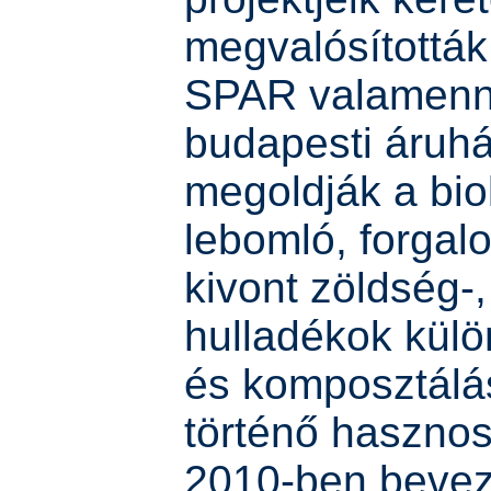
megvalósították
SPAR valamenn
budapesti áruh
megoldják a bio
lebomló, forgal
kivont zöldség-
hulladékok külö
és komposztálá
történő hasznos
2010-ben bevez