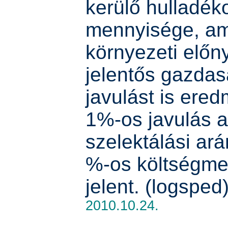
kerülő hulladék
mennyisége, am
környezeti előn
jelentős gazdas
javulást is ere
1%-os javulás a
szelektálási ar
%-os költségmeg
jelent. (logsped
2010.10.24.