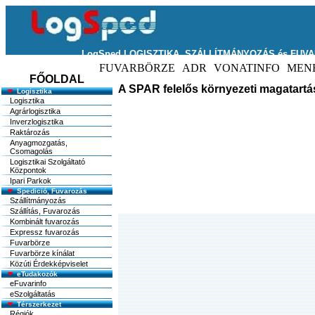
FŐOLDAL
A SPAR felelős környezeti magatartá
Logisztika
Logisztika
Agrárlogisztika
Inverzlogisztika
Raktározás
Anyagmozgatás,
Csomagolás
Logisztikai Szolgáltató
Központok
Ipari Parkok
Spedició, Fuvarozás
Szállítmányozás
Szállítás, Fuvarozás
Kombinált fuvarozás
Expressz fuvarozás
Fuvarbörze
Fuvarbörze kínálat
Közúti Érdekképviselet
eTudakozók
eFuvarinfo
eSzolgáltatás
Térszerkezet
Régiók