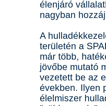
élenjáró vállala
nagyban hozzáj
A hulladékkeze
területén a SP
már több, haték
jövőbe mutató 
vezetett be az e
években. Ilyen 
élelmiszer hull