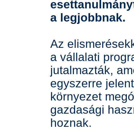
esettanulmányt
a legjobbnak.
Az elismerésekk
a vállalati prog
jutalmazták, am
egyszerre jelent
környezet megó
gazdasági haszn
hoznak.