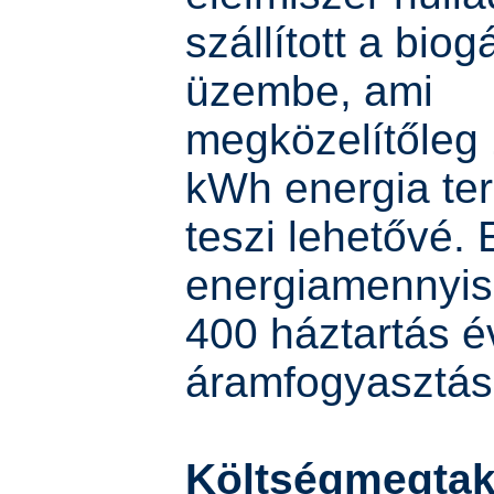
szállított a biog
üzembe, ami
megközelítőleg
kWh energia te
teszi lehetővé. 
energiamennyis
400 háztartás é
áramfogyasztásá
Költségmegtaka