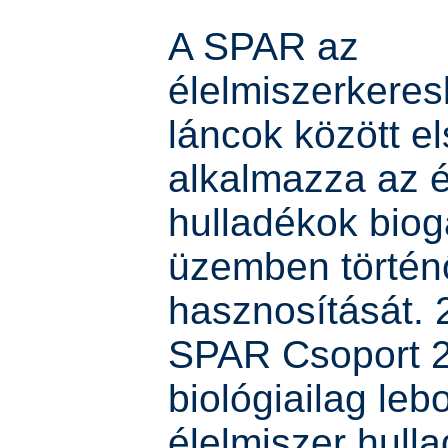
A SPAR az
élelmiszerkere
láncok között e
alkalmazza az é
hulladékok bio
üzemben történ
hasznosítását.
SPAR Csoport 
biológiailag leb
élelmiszer hull