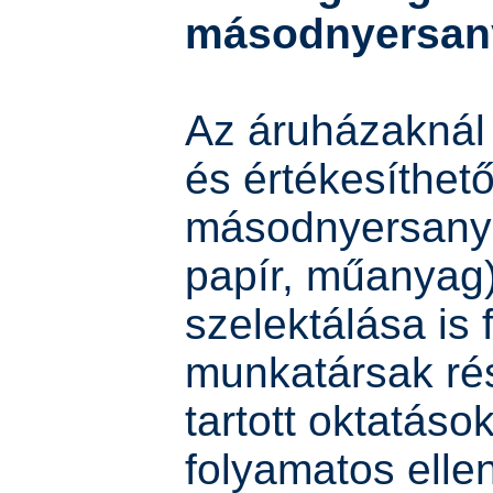
másodnyersan
Az áruházaknál
és értékesíthet
másodnyersanya
papír, műanyag
szelektálása is 
munkatársak ré
tartott oktatáso
folyamatos elle