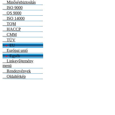
Minőségbiztosítás
ISO 9000
QS 9000
ISO 14000
TQM
HACCP
CMM
TÜV
EU
Európai unió
Egyéb
Linkgyűjtemény
menü
Rendezvények
Oldaltérkép