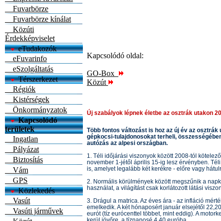
Fuvarbörze
Fuvarbörze kínálat
Közúti
Érdekképviselet
eTudakozók
Kapcsolódó oldal:
eFuvarinfo
eSzolgáltatás
GO-Box
Térszerkezet
Közút
Régiók
Kistérségek
Önkormányzatok
Új szabályok lépnek életbe az osztrák utakon 2
Kapcsolódó
területek
Több fontos változást is hoz az új év az osztrá
gépkocsi-tulajdonosokat terheli, összességében 
Ingatlan
autózás az alpesi országban.
Pályázat
1. Téli időjárási viszonyok között 2008-tól kötelez
Biztosítás
november 1-jétől április 15-ig lesz érvényben. Tél
is, amelyet legalább két kerékre - előre vagy hátulra
Vám
GPS
2. Normális körülmények között megszűnik a napkö
használat, a világítást csak korlátozott látási visz
Közlekedés
Vasút
3. Drágul a matrica. Az éves ára - az infláció mért
emelkedik. A két hónaposért január elsejétől 22,20 
Vasúti járművek
eurót (tíz eurócenttel többet, mint eddig). A moto
kerül jövőre, a tíznaposé 4,40 euróba.