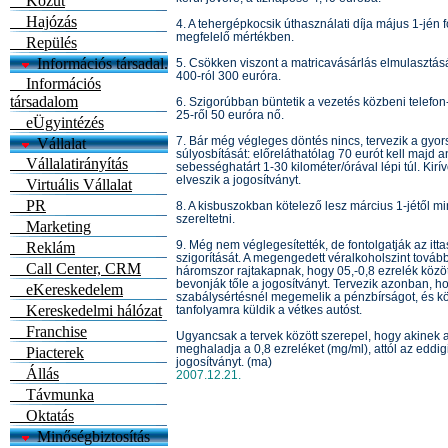
Közút
Hajózás
4. A tehergépkocsik úthasználati díja május 1-jén 
megfelelő mértékben.
Repülés
Információs társadal.
5. Csökken viszont a matricavásárlás elmulasztás
400-ról 300 euróra.
Információs
társadalom
6. Szigorúbban büntetik a vezetés közbeni telefon
25-ről 50 euróra nő.
eÜgyintézés
7. Bár még végleges döntés nincs, tervezik a gyor
Vállalat
súlyosbítását: előreláthatólag 70 eurót kell majd 
Vállalatirányítás
sebességhatárt 1-30 kilométer/órával lépi túl. Kirí
elveszik a jogosítványt.
Virtuális Vállalat
PR
8. A kisbuszokban kötelező lesz március 1-jétől m
szereltetni.
Marketing
9. Még nem véglegesítették, de fontolgatják az itta
Reklám
szigorítását. A megengedett véralkoholszint tovább
Call Center, CRM
háromszor rajtakapnak, hogy 05,-0,8 ezrelék között
bevonják tőle a jogosítványt. Tervezik azonban, h
eKereskedelem
szabálysértésnél megemelik a pénzbírságot, és kö
Kereskedelmi hálózat
tanfolyamra küldik a vétkes autóst.
Franchise
Ugyancsak a tervek között szerepel, hogy akinek 
meghaladja a 0,8 ezreléket (mg/ml), attól az eddig
Piacterek
jogosítványt. (ma)
Állás
2007.12.21.
Távmunka
Oktatás
Minőségbiztosítás