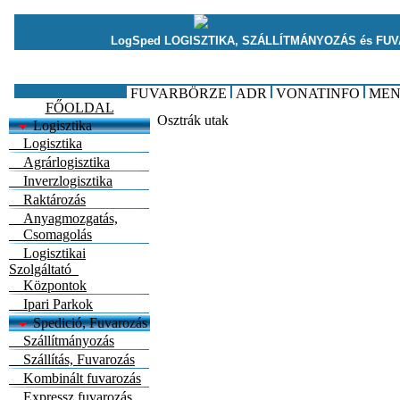
FŐOLDAL
Osztrák utak
Logisztika
Logisztika
Agrárlogisztika
Inverzlogisztika
Raktározás
Anyagmozgatás,
Csomagolás
Logisztikai
Szolgáltató
Központok
Ipari Parkok
Spedició, Fuvarozás
Szállítmányozás
Szállítás, Fuvarozás
Kombinált fuvarozás
Expressz fuvarozás