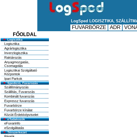
FŐOLDAL
Logisztika
Logisztika
Agrárlogisztika
Inverzlogisztika
Raktározás
Anyagmozgatás,
Csomagolás
Logisztikai Szolgáltató
Központok
Ipari Parkok
Spedició, Fuvarozás
Szállítmányozás
Szállítás, Fuvarozás
Kombinált fuvarozás
Expressz fuvarozás
Fuvarbörze
Fuvarbörze kínálat
Közúti Érdekképviselet
eTudakozók
eFuvarinfo
eSzolgáltatás
Térszerkezet
Régiók