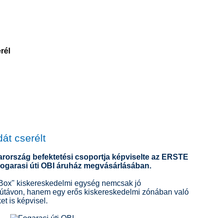
rél
át cserélt
yarország befektetési csoportja képviselte az ERSTE
Fogarasi úti OBI áruház megvásárlásában.
 Box" kiskereskedelmi egység nemcsak jó
szútávon, hanem egy erős kiskereskedelmi zónában való
t is képvisel.