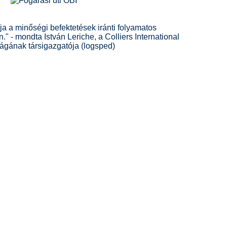
ája a minőségi befektetések iránti folyamatos
 - mondta István Leriche, a Colliers International
ágának társigazgatója (logsped)