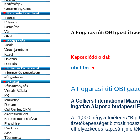
Kistérségek
Önkormányzatok
Kapcsolódó területek
Ingatlan
Pályázat
Biztosítás
Vám
A Fogarasi úti OBI gazdát cse
GPS
Közlekedés
Vasút
Vasúti járművek
Közút
Kapcsolódó oldal:
Hajózás
Repülés
obi.htm
Információs társadal.
Információs társadalom
eÜgyintézés
Vállalat
Vállalatirányítás
A Fogarasi úti OBI gazd
Virtuális Vállalat
PR
Marketing
A Colliers International Mag
Reklám
Ingatlan Alapot a budapesti 
Call Center, CRM
eKereskedelem
A 11,000 négyzetméteres "Big
Kereskedelmi hálózat
fizetőképességet biztosít hos
Franchise
Piacterek
elhelyezkedés kapcsán jó értéke
Állás
Távmunka