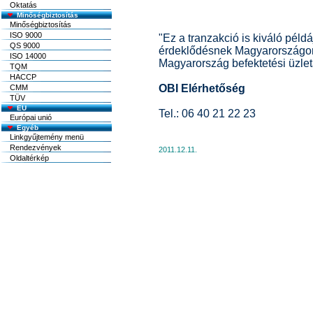
Oktatás
Minőségbiztosítás
Minőségbiztosítás
ISO 9000
"Ez a tranzakció is kiváló péld
QS 9000
érdeklődésnek Magyarországon."
ISO 14000
Magyarország befektetési üzlet
TQM
HACCP
OBI Elérhetőség
CMM
TÜV
EU
Tel.: 06 40 21 22 23
Európai unió
Egyéb
Linkgyűjtemény menü
Rendezvények
2011.12.11.
Oldaltérkép