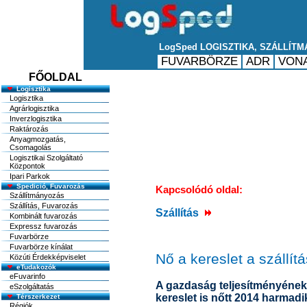
FŐOLDAL
Logisztika
Logisztika
Agrárlogisztika
Inverzlogisztika
Raktározás
Anyagmozgatás,
Csomagolás
Logisztikai Szolgáltató
Központok
Ipari Parkok
Spedició, Fuvarozás
Kapcsolódó oldal:
Szállítmányozás
Szállítás, Fuvarozás
Szállítás
Kombinált fuvarozás
Expressz fuvarozás
Fuvarbörze
Fuvarbörze kínálat
Nő a kereslet a szállít
Közúti Érdekképviselet
eTudakozók
eFuvarinfo
A gazdaság teljesítményének
eSzolgáltatás
kereslet is nőtt 2014 harmad
Térszerkezet
Régiók