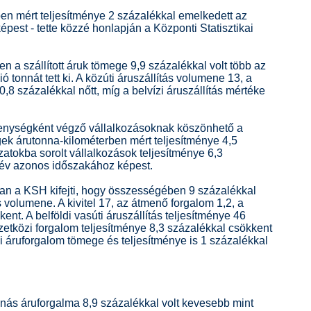
ben mért teljesítménye 2 százalékkal emelkedett az
pest - tette közzé honlapján a Központi Statisztikai
 a szállított áruk tömege 9,9 százalékkal volt több az
ió tonnát tett ki. A közúti áruszállítás volumene 13, a
,8 százalékkal nőtt, míg a belvízi áruszállítás mértéke
ékenységként végző vállalkozásoknak köszönhető a
ek árutonna-kilométerben mért teljesítménye 4,5
zatokba sorolt vállalkozások teljesítménye 6,3
 év azonos időszakához képest.
tban a KSH kifejti, hogy összességében 9 százalékkal
 volumene. A kivitel 17, az átmenő forgalom 1,2, a
ent. A belföldi vasúti áruszállítás teljesítménye 46
etközi forgalom teljesítménye 8,3 százalékkal csökkent
zi áruforgalom tömege és teljesítménye is 1 százalékkal
onnás áruforgalma 8,9 százalékkal volt kevesebb mint