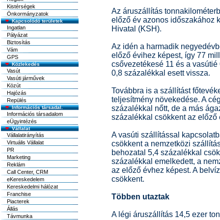
Kistérségek
Az áruszállítás tonnakilométer
Önkormányzatok
előző év azonos időszakához ké
Kapcsolódó területek
Ingatlan
Hivatal (KSH).
Pályázat
Biztosítás
Az idén a harmadik negyedévben
Vám
előző évihez képest, így 77 mill
GPS
csővezetékesé 11 és a vasútié 0
Közlekedés
Vasút
0,8 százalékkal esett vissza.
Vasúti járművek
Közút
Továbbra is a szállítást főtev
Hajózás
teljesítmény növekedése. A cég
Repülés
százalékkal nőtt, de a más ága
Információs társadal.
Információs társadalom
százalékkal csökkent az előző
eÜgyintézés
Vállalat
A vasúti szállítással kapcsola
Vállalatirányítás
Virtuális Vállalat
csökkent a nemzetközi szállítás
PR
behozatal 5,4 százalékkal csökk
Marketing
százalékkal emelkedett, a nemz
Reklám
az előző évhez képest. A belví
Call Center, CRM
csökkent.
eKereskedelem
Kereskedelmi hálózat
Franchise
Többen utaztak
Piacterek
Állás
A légi áruszállítás 14,5 ezer t
Távmunka