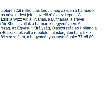
lőtéren 2,8 millió utas fordult meg az idén a harmadik
os növekedést jelent az előző évhez képest. A
ágok a Wizz Air, a Ryanair, a Lufthansa, a Travel
 Air Shuttle voltak a harmadik negyedévben. A
rszág, az Egyesült Királyság, Olaszország és Hollandia
a 46 százalék volt a repülőtéri utasforgalomban. Ezek
l 89 százalékra, a hagyományos társaságoké 77-ről 80