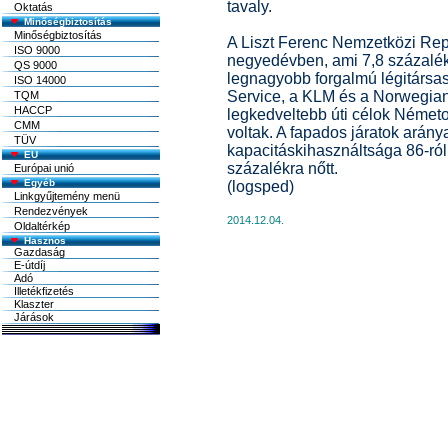
tavaly.
Oktatás
Minőségbiztosítás
Minőségbiztosítás
A Liszt Ferenc Nemzetközi Repü
ISO 9000
negyedévben, ami 7,8 százalék
QS 9000
legnagyobb forgalmú légitársas
ISO 14000
Service, a KLM és a Norwegian
TQM
HACCP
legkedveltebb úti célok Németo
CMM
voltak. A fapados járatok arány
TÜV
kapacitáskihasználtsága 86-ró
EU
százalékra nőtt.
Európai unió
Egyéb
(logsped)
Linkgyűjtemény menü
Rendezvények
2014.12.04.
Oldaltérkép