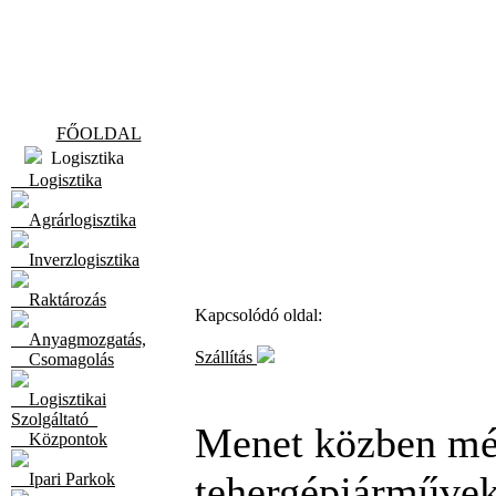
FŐOLDAL
Logisztika
Logisztika
Agrárlogisztika
Inverzlogisztika
Raktározás
Kapcsolódó oldal:
Anyagmozgatás,
Szállítás
Csomagolás
Logisztikai
Szolgáltató
Menet közben mé
Központok
tehergépjárműve
Ipari Parkok