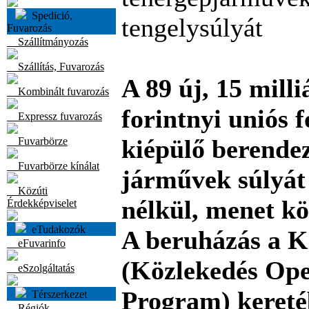
Spedició,
tengelysúlyát
Fuvarozás
Szállítmányozás
Szállítás, Fuvarozás
A 89 új, 15 milli
Kombinált fuvarozás
forintnyi uniós 
Expressz fuvarozás
kiépülő berendez
Fuvarbörze
Fuvarbörze kínálat
járművek súlyát
Közúti
nélkül, menet k
Érdekképviselet
eTudakozók
A beruházás a
eFuvarinfo
(Közlekedés Ope
eSzolgáltatás
Program) kereté
Térszerkezet
Régiók