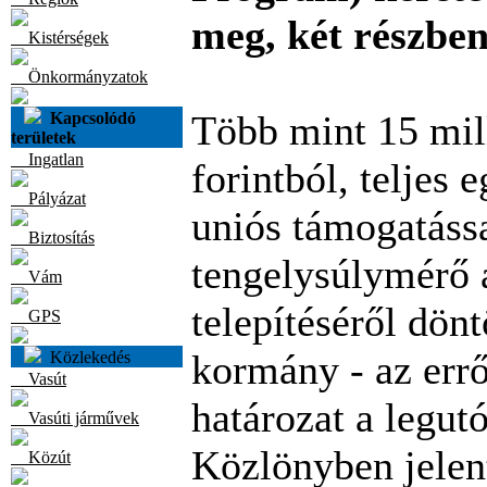
meg, két részben
Kistérségek
Önkormányzatok
Több mint 15 mil
Kapcsolódó
területek
Ingatlan
forintból, teljes 
Pályázat
uniós támogatássa
Biztosítás
tengelysúlymérő 
Vám
telepítéséről dönt
GPS
kormány - az errő
Közlekedés
Vasút
határozat a legu
Vasúti járművek
Közlönyben jelen
Közút