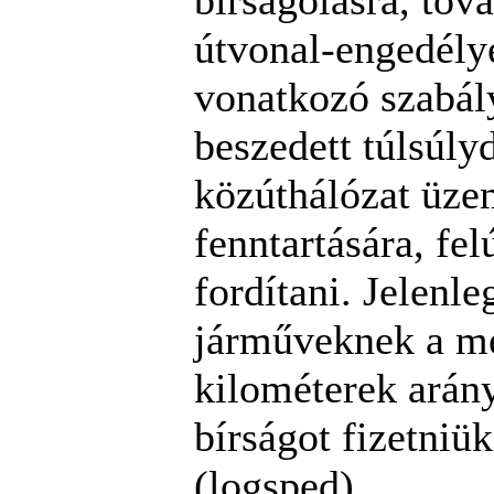
bírságolásra, tov
útvonal-engedély
vonatkozó szabál
beszedett túlsúlyd
közúthálózat üzem
fenntartására, fel
fordítani. Jelenle
járműveknek a me
kilométerek arán
bírságot fizetniük
(logsped)