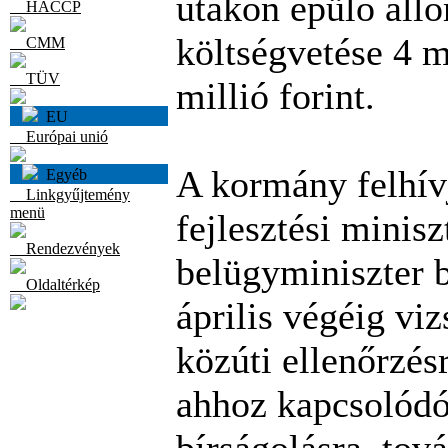
utakon épülő áll
HACCP
költségvetése 4 m
CMM
TÜV
millió forint.
EU
Európai unió
A kormány felhív
Egyéb
Linkgyűjtemény
menü
fejlesztési minisz
Rendezvények
belügyminiszter 
Oldaltérkép
április végéig viz
közúti ellenőrzés
ahhoz kapcsolód