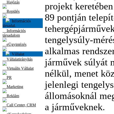
Hajózás
projekt keretében
Repülés
89 pontján telepí
Információs
tehergépjárműve
társadal.
Információs
társadalom
tengelysúly-méré
eÜgyintézés
alkalmas rendszer
Vállalat
járművek súlyát m
Vállalatirányítás
Virtuális Vállalat
nélkül, menet kö
PR
jelenlegi tengely
Marketing
állomásoknál meg
Reklám
a járműveknek.
Call Center, CRM