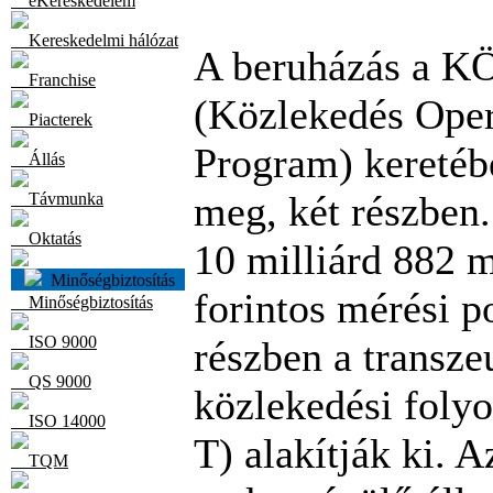
eKereskedelem
Kereskedelmi hálózat
A beruházás a 
Franchise
(Közlekedés Oper
Piacterek
Program) keretéb
Állás
meg, két részben
Távmunka
Oktatás
10 milliárd 882 m
Minőségbiztosítás
forintos mérési p
Minőségbiztosítás
ISO 9000
részben a transze
QS 9000
közlekedési foly
ISO 14000
T) alakítják ki. 
TQM