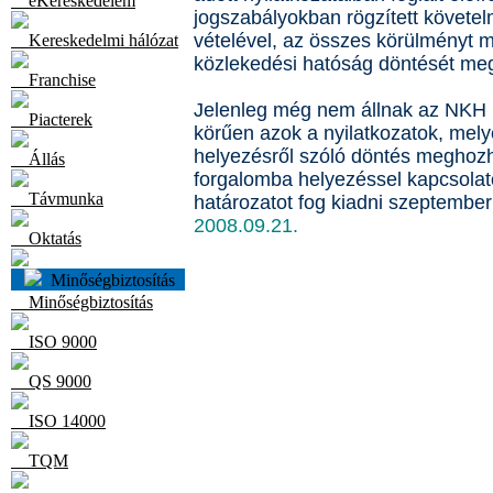
eKereskedelem
jogszabályokban rögzített követe
vételével, az összes körülményt m
Kereskedelmi hálózat
közlekedési hatóság döntését me
Franchise
Jelenleg még nem állnak az NKH r
Piacterek
körűen azok a nyilatkozatok, mel
helyezésről szóló döntés meghoz
Állás
forgalomba helyezéssel kapcsolat
Távmunka
határozatot fog kiadni szeptembe
2008.09.21.
Oktatás
Minőségbiztosítás
Minőségbiztosítás
ISO 9000
QS 9000
ISO 14000
TQM