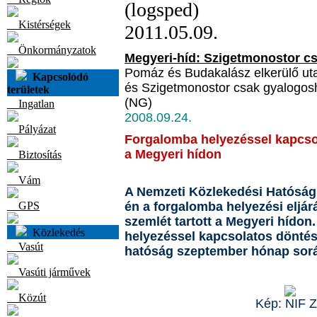
(logsped)
Kistérségek
2011.05.09.
Önkormányzatok
Megyeri-híd: Szigetmonostor c
Pomáz és Budakalász elkerülő ut
Kapcsolódó
és Szigetmonostor csak gyalogos
területek
(NG)
Ingatlan
2008.09.24.
Pályázat
Forgalomba helyezéssel kapcso
a Megyeri hídon
Biztosítás
Vám
A Nemzeti Közlekedési Hatóság
GPS
én a forgalomba helyezési eljár
szemlét tartott a Megyeri hídon
Közlekedés
helyezéssel kapcsolatos döntésr
Vasút
hatóság szeptember hónap során
Vasúti járművek
Közút
Kép: NIF Z