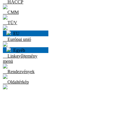
HACCP
CMM
TÜV
EU
Európai unió
Egyéb
Linkgyűjtemény
menü
Rendezvények
Oldaltérkép