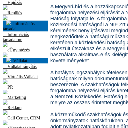
Hajózás
A Megyeri-híd és a hozzákapcsol
forgalomba helyezési eljárását a
Repülés
Hatóság folytatja le. A forgalomba
Információs
közlekedési hatóságnál a NIF Zrt 
társadal.
kérelmének benyújtásával megind
Információs
megkezdődtek a hatósági műszak
társadalom
keretében a közlekedési hatóság a
elkészült útszakasz és a Megyeri 
eÜgyintézés
használatra alkalmas-e és kielégít
követelményeket.
Vállalat
Vállalatirányítás
A hatályos jogszabályok tételesen 
Virtuális Vállalat
hatóságnak milyen dokumentumokat
beszereznie. A szakhatóságok fel
PR
forgalomba helyezési eljárás ker
a Nemzeti Közlekedési Hatóság hel
Marketing
melyre az összes érintettet meghí
Reklám
A közreműködő szakhatóságok és é
Call Center, CRM
önkormányzatok hatáskörükben, a
adott nyilatkozataiban foglalt előí