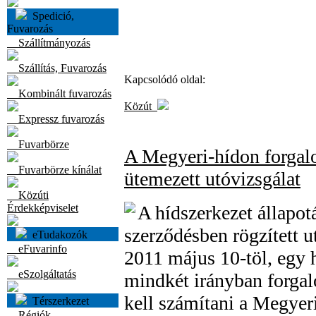
Spedició,
Fuvarozás
Szállítmányozás
Szállítás, Fuvarozás
Kapcsolódó oldal:
Kombinált fuvarozás
Közút
Expressz fuvarozás
Fuvarbörze
A Megyeri-hídon forgal
Fuvarbörze kínálat
ütemezett utóvizsgálat
Közúti
Érdekképviselet
A hídszerkezet állapot
szerződésben rögzített u
eTudakozók
eFuvarinfo
2011 május 10-töl, egy 
eSzolgáltatás
mindkét irányban forga
kell számítani a Megye
Térszerkezet
Régiók