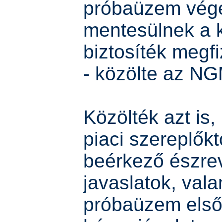
próbaüzem vég
mentesülnek a 
biztosíték megfi
- közölte az NG
Közölték azt is,
piaci szereplőkt
beérkező észre
javaslatok, vala
próbaüzem első