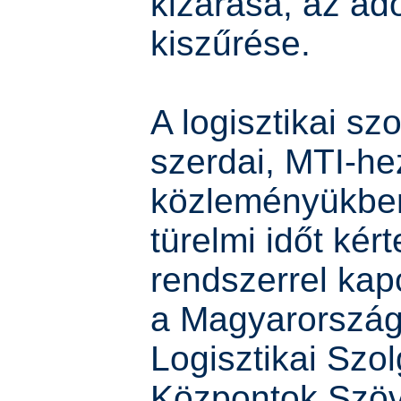
kizárása, az ad
kiszűrése.
A logisztikai sz
szerdai, MTI-hez
közleményükben
türelmi időt kért
rendszerrel kap
a Magyarország
Logisztikai Szol
Központok Szö