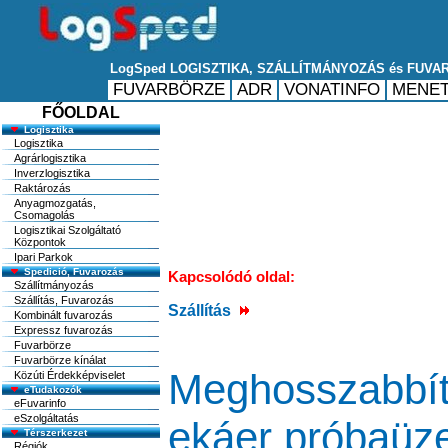
FŐOLDAL
Logisztika
Logisztika
Agrárlogisztika
Inverzlogisztika
Raktározás
Anyagmozgatás,
Csomagolás
Logisztikai Szolgáltató
Központok
Ipari Parkok
Spedició, Fuvarozás
Kapcsolódó oldal:
Szállítmányozás
Szállítás, Fuvarozás
Szállítás
Kombinált fuvarozás
Expressz fuvarozás
Fuvarbörze
Fuvarbörze kínálat
Meghosszabbít
Közúti Érdekképviselet
eTudakozók
eFuvarinfo
eSzolgáltatás
ekáer próbaüz
Térszerkezet
Régiók