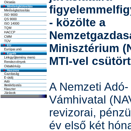
Oktatás
figyelemmelfi
Minőségbiztosítás
Minőségbiztosítás
ISO 9000
- közölte a
QS 9000
ISO 14000
TQM
Nemzetgazdas
HACCP
CMM
TÜV
Minisztérium (
EU
Európai unió
Egyéb
MTI-vel csütör
Linkgyűjtemény menü
Rendezvények
Oldaltérkép
A Nemzeti Adó-
Vámhivatal (NA
revizorai, pénz
év első két hón