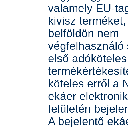
valamely EU-ta
kivisz terméket
belföldön nem
végfelhasználó
első adóköteles
termékértékesít
köteles erről a 
ekáer elektroni
felületén bejelen
A bejelentő eká