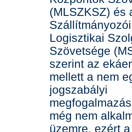
(MLSZKSZ) és 
Szállítmányozói
Logisztikai Szol
Szövetsége (M
szerint az ekáe
mellett a nem e
jogszabályi
megfogalmazása
még nem alkalm
üzemre, ezért 