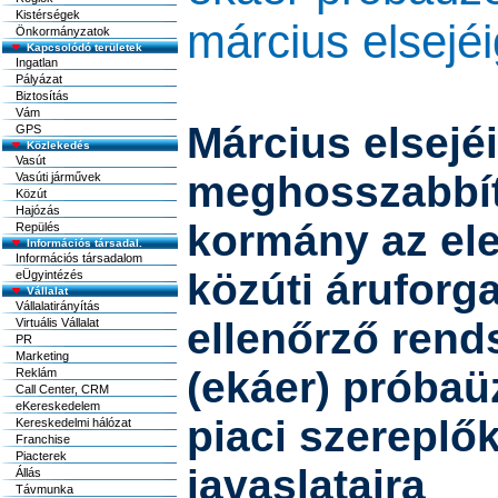
Kistérségek
március elsejéi
Önkormányzatok
Kapcsolódó területek
Ingatlan
Pályázat
Biztosítás
Vám
Március elsejé
GPS
Közlekedés
Vasút
meghosszabbít
Vasúti járművek
Közút
Hajózás
kormány az ele
Repülés
Információs társadal.
Információs társadalom
közúti áruforg
eÜgyintézés
Vállalat
Vállalatirányítás
ellenőrző rend
Virtuális Vállalat
PR
Marketing
(ekáer) próbaü
Reklám
Call Center, CRM
eKereskedelem
piaci szereplő
Kereskedelmi hálózat
Franchise
Piacterek
javaslataira
Állás
Távmunka