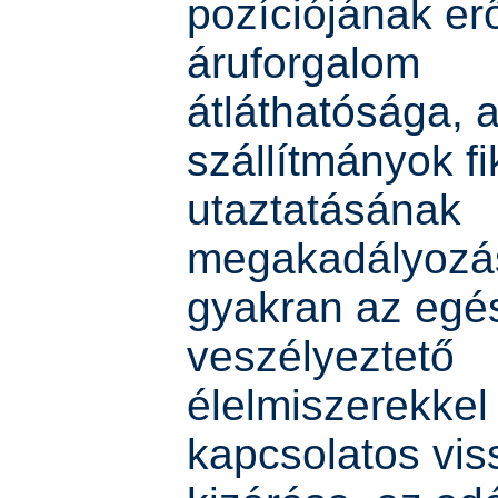
pozíciójának er
áruforgalom
átláthatósága, 
szállítmányok fi
utaztatásának
megakadályozá
gyakran az egés
veszélyeztető
élelmiszerekkel
kapcsolatos vis