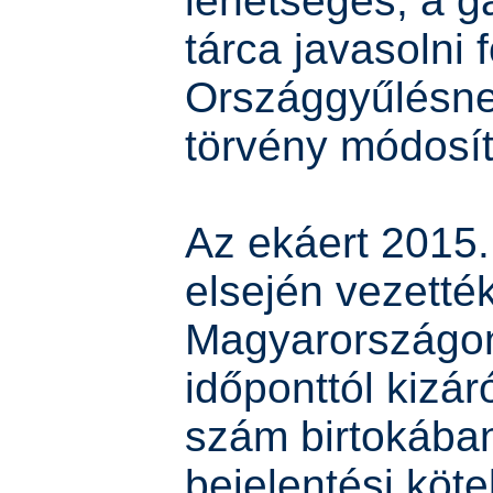
lehetséges, a g
tárca javasolni 
Országgyűlésne
törvény módosít
Az ekáert 2015.
elsején vezetté
Magyarországon,
időponttól kizár
szám birtokában
bejelentési köte