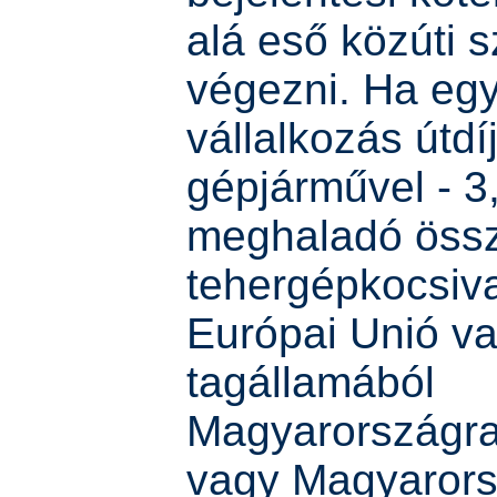
alá eső közúti sz
végezni. Ha eg
vállalkozás útdí
gépjárművel - 3
meghaladó öss
tehergépkocsiva
Európai Unió v
tagállamából
Magyarországra
vagy Magyarors