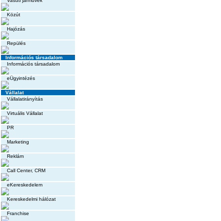
Vasúti járművek
Közút
Hajózás
Repülés
Információs társadalom
Információs társadalom
eÜgyintézés
Vállalat
Vállalatirányítás
Virtuális Vállalat
PR
Marketing
Reklám
Call Center, CRM
eKereskedelem
Kereskedelmi hálózat
Franchise