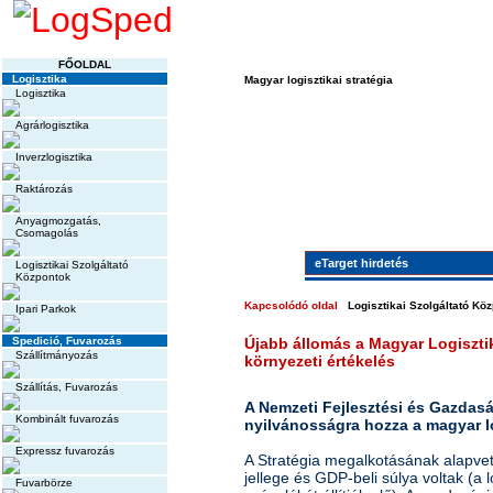
LogSped LOGIS
FŐOLDAL
Logisztika
Magyar logisztikai stratégia
Logisztika
Agrárlogisztika
Inverzlogisztika
Raktározás
Anyagmozgatás,
Csomagolás
eTarget hirdetés
Logisztikai Szolgáltató
Központok
Kapcsolódó oldal
Logisztikai Szolgáltató Kö
Ipari Parkok
Spedició, Fuvarozás
Újabb állomás a Magyar Logisztik
Szállítmányozás
környezeti értékelés
Szállítás, Fuvarozás
A Nemzeti Fejlesztési és Gazdasá
Kombinált fuvarozás
nyilvánosságra hozza a magyar lo
Expressz fuvarozás
A Stratégia megalkotásának alapve
jellege és GDP-beli súlya voltak (a
Fuvarbörze