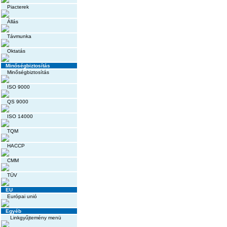
Piacterek
Állás
Távmunka
Oktatás
Minőségbiztosítás
Minőségbiztosítás
ISO 9000
QS 9000
ISO 14000
TQM
HACCP
CMM
TÜV
EU
Európai unió
Egyéb
Linkgyűjtemény menü