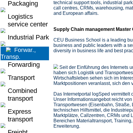
Packaging
technical support tools, industrial par
call centres, CRMs, warehousing, mate
and European affairs.
Logistics
service center
Supply Chain management Master C
Industrial Park
CEU Business School is a leading busi
business and public leaders with a sen
Forwar.,
diversity in business life and best pr
Transp.
Forwarding
Seit der Einführung des Internets 
haben sich Logistik und Transportwe
Transport
Wirtschaftsleben sehen sich im Inter
Marktpositionen veranlasst, sich de
Combined
Das Internetportal logSped vermittelt
transport
Unser Informationsangebot reicht von
Transportwesen (Eisenbahn, Straße, 
technischen Hilfsmittel, die Industrie
Express
Marktplätze, Callzentren, CRMs und L
transport
Bereichen Materialtransport, Trainin
Erweiterung.
Freight