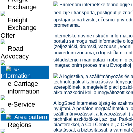
Primenom internetske tehnologije i d
Exchange
pedicije i transporta, postignut je zna
Freight
opstajanja na trzistu, učesnici privred
promenama.
Exchange
Offer
Internetske novine i stručni informaci
portalu se mogu naći informacije o logist
(zeljeznički, drumski, vazdusni, vodni 
Road
privrednim zonama, o logističkim centr
Advocacy
skladistenju i manipulaciji robom, o edu
integracionim procesima u Evropskoj U
e-
Information
A logisztika, a szállítmányozás és 
technológiák alkalmazásával lényeges
e-Carriage
szereplőinek, a megfelelő piaci pozí
information
alkalmazkodni kell a megváltozott kö
e-Service
A logSped Internetes újság és szakmai
nyújtani. A portálon megtalálhatók a log
szállítmányozással, a fuvarozással, ( 
Area pattern
technikai eszközökkel, az Ipari Parkok
Regions
piacterekkel, a Call Center-el, a CRM
oktatással, a biztosítással, a vámmal