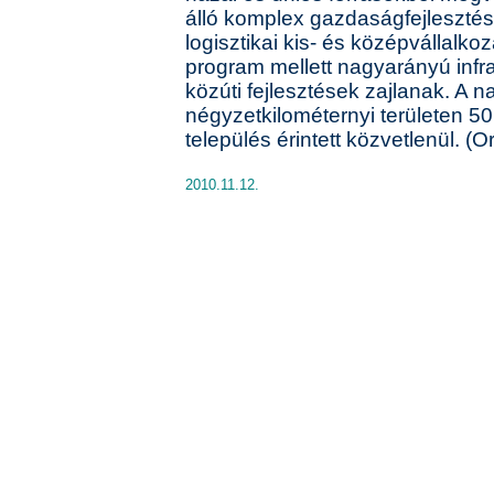
álló komplex gazdaságfejlesztési
logisztikai kis- és középvállalko
program mellett nagyarányú infras
közúti fejlesztések zajlanak. A 
négyzetkilométernyi területen 50
település érintett közvetlenül. (O
2010.11.12.