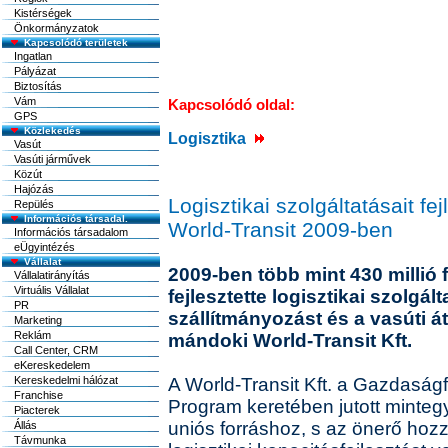
Kistérségek
Önkormányzatok
Kapcsolódó területek
Ingatlan
Pályázat
Biztosítás
Vám
Kapcsolódó oldal:
GPS
Közlekedés
Logisztika
Vasút
Vasúti járművek
Közút
Hajózás
Logisztikai szolgáltatásait fe
Repülés
Információs társadal.
World-Transit 2009-ben
Információs társadalom
eÜgyintézés
Vállalat
2009-ben több mint 430 millió 
Vállalatirányítás
Virtuális Vállalat
fejlesztette logisztikai szolgált
PR
szállítmányozást és a vasúti á
Marketing
Reklám
mándoki World-Transit Kft.
Call Center, CRM
eKereskedelem
Kereskedelmi hálózat
A World-Transit Kft. a Gazdaságf
Franchise
Program keretében jutott mintegy 
Piacterek
uniós forráshoz, s az önerő hoz
Állás
Távmunka