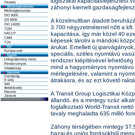
logisztikai kapacitásfejlesztést v
Oktatás
záhonyi kiemelt gazdaságfejlesz
Minőségbiztosítás
Minőségbiztosítás
ISO 9000
A közelmultban átadott beruhá
QS 9000
ISO 14000
3.700 négyzetméterrel nőtt a kft.
TQM
kapacitása, így már közel 40 e
HACCP
CMM
képesek tárolni a mándoki közp
TÜV
árukat. Emellett új iparvágányok
EU
Európai unió
speciális, széles nyomtávú vasú
Egyéb
Linkgyűjtemény menü
rendszer kiépítésével lehetőség 
Rendezvények
mind a hagyományos nyomtávú v
Oldaltérkép
mérlegelésére, valamint a nyomt
átrakásra, és az ezt követő rakt
A Transit Group Logisztikai Közp
állandó, és a mintegy száz alkal
foglalkoztató World-Transit nett
tavaly meghaladta 635 millió forin
Záhony térségében mintegy 37,5 m
hazai és uniós forrásokból megv