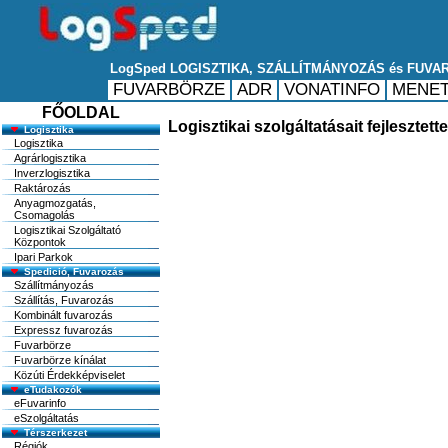
FŐOLDAL
Logisztikai szolgáltatásait fejlesztet
Logisztika
Logisztika
Agrárlogisztika
Inverzlogisztika
Raktározás
Anyagmozgatás,
Csomagolás
Logisztikai Szolgáltató
Központok
Ipari Parkok
Spedició, Fuvarozás
Szállítmányozás
Szállítás, Fuvarozás
Kombinált fuvarozás
Expressz fuvarozás
Fuvarbörze
Fuvarbörze kínálat
Közúti Érdekképviselet
eTudakozók
eFuvarinfo
eSzolgáltatás
Térszerkezet
Régiók