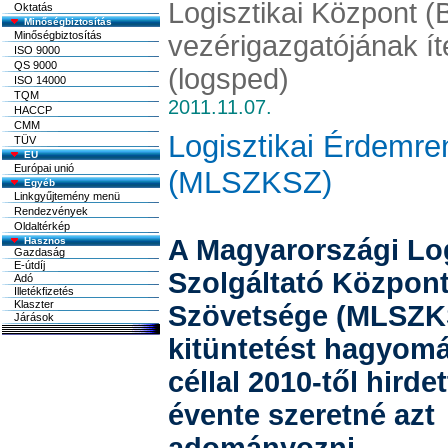
Logisztikai Központ (
Oktatás
Minőségbiztosítás
Minőségbiztosítás
vezérigazgatójának ít
ISO 9000
QS 9000
(logsped)
ISO 14000
TQM
2011.11.07.
HACCP
CMM
Logisztikai Érdemre
TÜV
EU
Európai unió
(MLSZKSZ)
Egyéb
Linkgyűjtemény menü
Rendezvények
Oldaltérkép
A Magyarországi Log
Szolgáltató Közpon
Szövetsége (MLSZKS
kitüntetést hagyom
céllal 2010-től hirde
évente szeretné azt