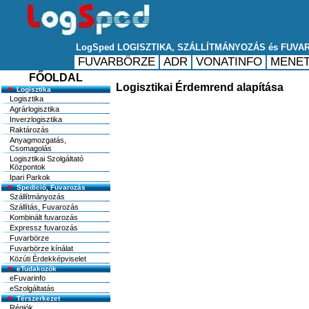
FŐOLDAL
Logisztikai Érdemrend alapítása
Logisztika
Logisztika
Agrárlogisztika
Inverzlogisztika
Raktározás
Anyagmozgatás,
Csomagolás
Logisztikai Szolgáltató
Központok
Ipari Parkok
Spedició, Fuvarozás
Szállítmányozás
Szállítás, Fuvarozás
Kombinált fuvarozás
Expressz fuvarozás
Fuvarbörze
Fuvarbörze kínálat
Közúti Érdekképviselet
eTudakozók
eFuvarinfo
eSzolgáltatás
Térszerkezet
Régiók