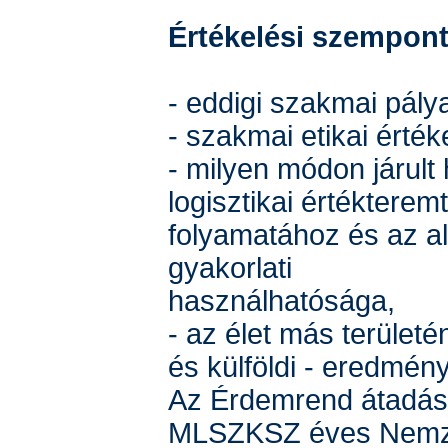
Értékelési szempon
- eddigi szakmai pály
- szakmai etikai érték
- milyen módon járult
logisztikai értékterem
folyamatához és az a
gyakorlati
használhatósága,
- az élet más területén
és külföldi - eredmén
Az Érdemrend átadás
MLSZKSZ éves Nemz