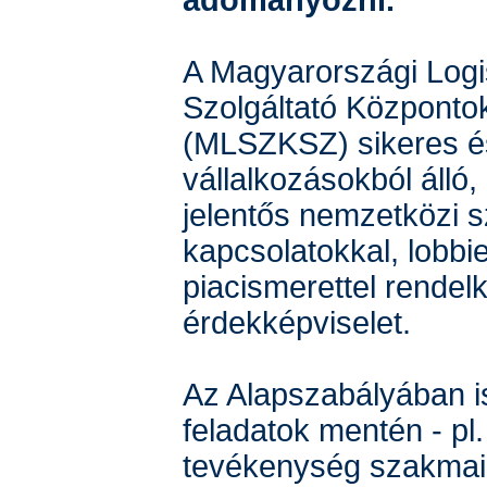
adományozni.
A Magyarországi Logis
Szolgáltató Központo
(MLSZKSZ) sikeres é
vállalkozásokból álló,
jelentős nemzetközi 
kapcsolatokkal, lobbi
piacismerettel rendel
érdekképviselet.
Az Alapszabályában is
feladatok mentén - pl. 
tevékenység szakmai