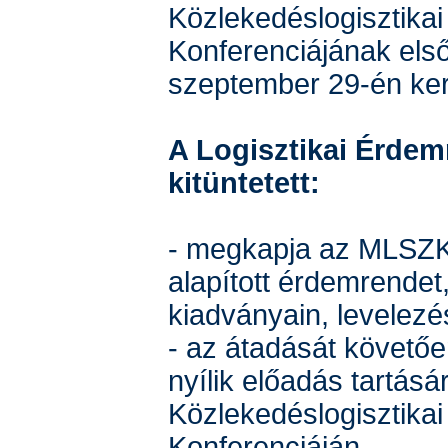
Közlekedéslogisztikai
Konferenciájának első
szeptember 29-én kerü
A Logisztikai Érdem
kitüntetett:
- megkapja az MLSZK
alapított érdemrendet, 
kiadványain, levelez
- az átadását követő
nyílik előadás tartás
Közlekedéslogisztikai
Konferenciáján,