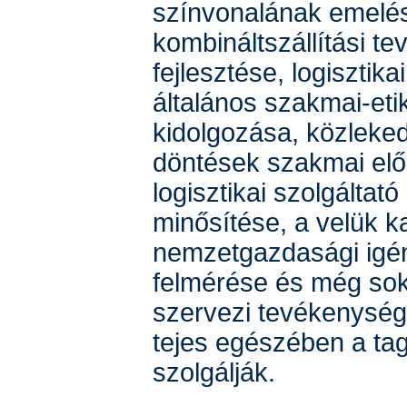
színvonalának emelé
kombináltszállítási t
fejlesztése, logisztik
általános szakmai-eti
kidolgozása, közleked
döntések szakmai elő
logisztikai szolgáltat
minősítése, a velük k
nemzetgazdasági igé
felmérése és még so
szervezi tevékenység
tejes egészében a ta
szolgálják.