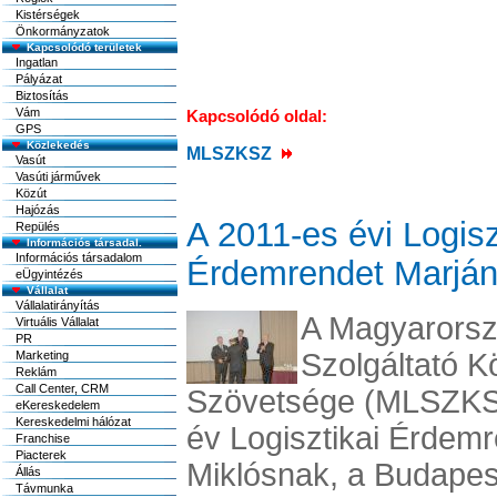
Kistérségek
Önkormányzatok
Kapcsolódó területek
Ingatlan
Pályázat
Biztosítás
Vám
Kapcsolódó oldal:
GPS
Közlekedés
MLSZKSZ
Vasút
Vasúti járművek
Közút
Hajózás
A 2011-es évi Logisz
Repülés
Információs társadal.
Információs társadalom
Érdemrendet Marján
eÜgyintézés
Vállalat
Vállalatirányítás
A Magyarorszá
Virtuális Vállalat
PR
Szolgáltató 
Marketing
Reklám
Call Center, CRM
Szövetsége (MLSZKS
eKereskedelem
Kereskedelmi hálózat
év Logisztikai Érdemr
Franchise
Piacterek
Miklósnak, a Budapest
Állás
Távmunka