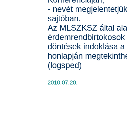
- nevét megjelentetjü
sajtóban.
Az MLSZKSZ által alap
érdemrendbirtokosok l
döntések indoklása a
honlapján megtekinth
(logsped)
2010.07.20.