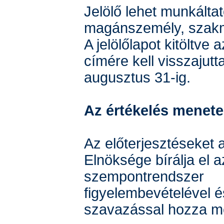
Jelölő lehet munkáltat
magánszemély, szakm
A jelölőlapot kitöltv
címére kell visszajutt
augusztus 31-ig.
Az értékelés menete
Az előterjesztéseke
Elnöksége bírálja el a
szempontrendszer
figyelembevételével és
szavazással hozza m