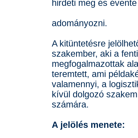
hirdeti meg és évente
adományozni.
A kitüntetésre jelölhe
szakember, aki a fent
megfogalmazottak ala
teremtett, ami példaké
valamennyi, a logiszt
kívül dolgozó szake
számára.
A jelölés menete: