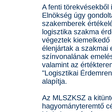
A fenti törekvésekből 
Elnökség úgy gondolt
szakemberek értékelé
logisztika szakma ér
végeztek kiemelkedő 
élenjártak a szakmai 
színvonalának emelé
valamint az értéktere
"Logisztikai Érdemren
alapítja.
Az MLSZKSZ a kitünt
hagyományteremtő cél