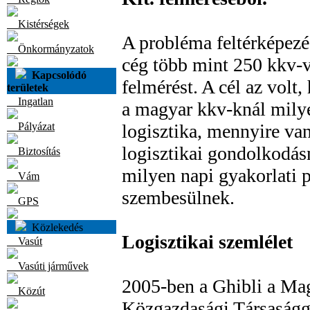
Kistérségek
A probléma feltérképezé
Önkormányzatok
cég több mint 250 kkv-va
Kapcsolódó
felmérést. A cél az volt
területek
Ingatlan
a magyar kkv-knál milye
Pályázat
logisztika, mennyire van
logisztikai gondolkodá
Biztosítás
milyen napi gyakorlati 
Vám
szembesülnek.
GPS
Közlekedés
Logisztikai szemlélet
Vasút
Vasúti járművek
2005-ben a Ghibli a Ma
Közút
Közgazdasági Társaságg