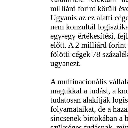
milliárd forint körüli év
Ugyanis az ez alatti cég
nem konzultál logisztik
egy-egy értékesítési, fej
előtt. A 2 milliárd forin
fölötti cégek 78 százal
ugyanezt.
A multinacionális válla
magukkal a tudást, a k
tudatosan alakítják logis
folyamataikat, de a haza
sincsenek birtokában a 
szükséges tudásnak, min