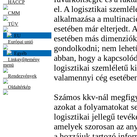
HACCP
el. A logisztikai szemlél
CMM
alkalmazása a multinacio
TÜV
esetében már elterjedt. 
EU
esetében más dimenziók
Európai unió
gondolkodni; nem lehet
Egyéb
abban, hogy a kapcsoló
Linkgyűjtemény
menü
logisztikai szemléletű ki
valamennyi cég esetében
Rendezvények
Oldaltérkép
Számos kkv-nál megfigy
azokat a folyamatokat s
logisztikai jellegű tevé
amelyek szorosan az any
a hozzájuk tartozó info