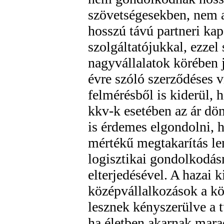
szövetségesekben, nem a
hosszú távú partneri kap
szolgáltatójukkal, ezzel
nagyvállalatok körében 
évre szóló szerződéses v
felmérésből is kiderül,
kkv-k esetében az ár dön
is érdemes elgondolni, 
mértékű megtakarítás le
logisztikai gondolkodá
elterjedésével. A hazai k
középvállalkozások a kö
lesznek kényszerülve a t
ha életben akarnak mara