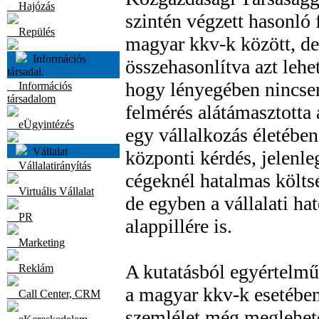
Hajózás
szintén végzett hasonló 
Repülés
magyar kkv-k között, d
Információs
összehasonlítva azt lehe
társadal.
hogy lényegében nincsen
Információs
társadalom
felmérés alátámasztotta 
eÜgyintézés
egy vállalkozás életében
Vállalat
központi kérdés, jelenle
Vállalatirányítás
cégeknél hatalmas költsé
Virtuális Vállalat
de egyben a vállalati h
PR
alappillére is.
Marketing
A kutatásból egyértelmű
Reklám
a magyar kkv-k esetében 
Call Center, CRM
szemlélet még meglehet