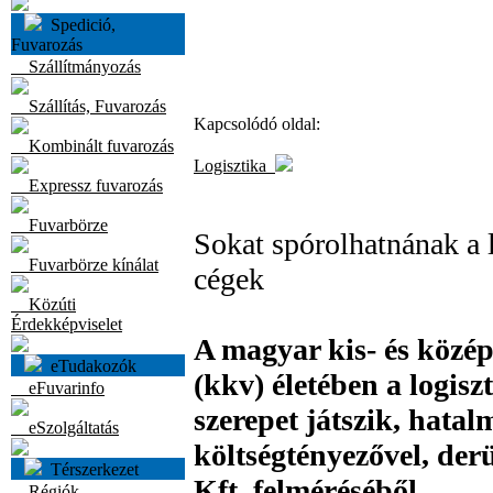
Spedició,
Fuvarozás
Szállítmányozás
Szállítás, Fuvarozás
Kapcsolódó oldal:
Kombinált fuvarozás
Logisztika
Expressz fuvarozás
Fuvarbörze
Sokat spórolhatnának a 
Fuvarbörze kínálat
cégek
Közúti
Érdekképviselet
A magyar kis- és közé
eTudakozók
(kkv) életében a logisz
eFuvarinfo
szerepet játszik, hatal
eSzolgáltatás
költségtényezővel, derü
Térszerkezet
Kft. felméréséből.
Régiók