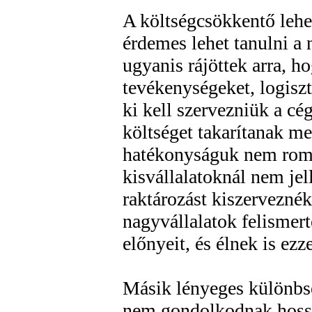
A költségcsökkentő leh
érdemes lehet tanulni a
ugyanis rájöttek arra, h
tevékenységeket, logisz
ki kell szervezniük a cé
költséget takarítanak m
hatékonyságuk nem rom
kisvállalatoknál nem je
raktározást kiszerveznék
nagyvállalatok felismer
előnyeit, és élnek is ezz
Másik lényeges különbs
nem gondolkodnak hossz