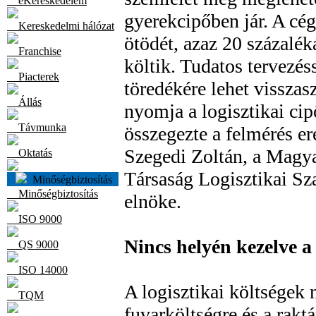
eKereskedelem
gyerekcipőben jár. A cé
Kereskedelmi hálózat
ötödét, azaz 20 százaléká
Franchise
költik. Tudatos tervezés
Piacterek
töredékére lehet visszas
Állás
nyomja a logisztikai cip
Távmunka
összegezte a felmérés e
Szegedi Zoltán, a Magy
Oktatás
Társaság Logisztikai Sz
Minőségbiztosítás
Minőségbiztosítás
elnöke.
ISO 9000
Nincs helyén kezelve a 
QS 9000
ISO 14000
A logisztikai költségek 
TQM
fuvarköltségre és a rakt