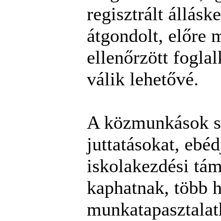
regisztrált állásk
átgondolt, előre 
ellenőrzött foglal
válik lehetővé.
A közmunkások sz
juttatásokat, ebéd
iskolakezdési tám
kaphatnak, több 
munkatapasztalat