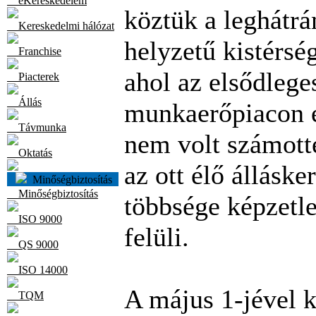
eKereskedelem
köztük a leghátr
Kereskedelmi hálózat
helyzetű kistérség
Franchise
ahol az elsődlege
Piacterek
Állás
munkaerőpiacon 
Távmunka
nem volt számott
Oktatás
az ott élő álláske
Minőségbiztosítás
Minőségbiztosítás
többsége képzetl
ISO 9000
felüli.
QS 9000
ISO 14000
A május 1-jével 
TQM