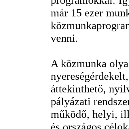
programokkal. Íg
már 15 ezer munk
közmunkaprogram
venni.
A közmunka olya
nyereségérdekelt,
áttekinthető, nyi
pályázati rendsze
működő, helyi, ill
és országos célok