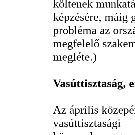
költenek munkatá
képzésére, máig 
probléma az orsz
megfelelő szake
megléte.)
Vasúttisztaság, 
Az április közepé
vasúttisztasági