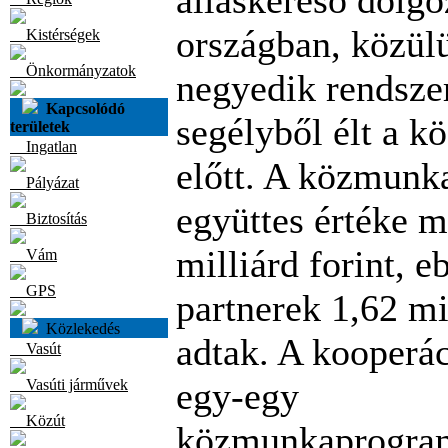
álláskereső dolgo
országban, közül
Kistérségek
Önkormányzatok
negyedik rendszer
Kapcsolódó
segélyből élt a 
területek
Ingatlan
előtt. A közmun
Pályázat
együttes értéke m
Biztosítás
milliárd forint, e
Vám
GPS
partnerek 1,62 mi
Közlekedés
adtak. A kooperá
Vasút
egy-egy
Vasúti járművek
Közút
közmunkaprogra