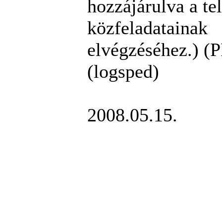
hozzájárulva a te
közfeladatainak
elvégzéséhez.) (P
(logsped)
2008.05.15.