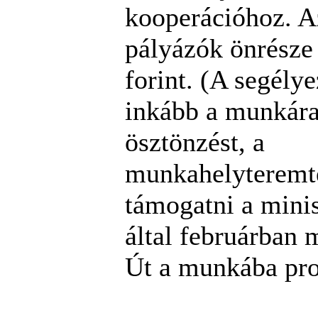
kooperációhoz. Az
pályázók önrésze
forint. (A segélye
inkább a munkára
ösztönzést, a
munkahelyteremté
támogatni a mini
által februárban 
Út a munkába pr