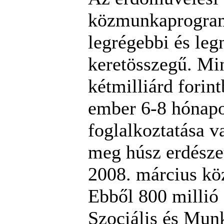
közmunkaprogra
legrégebbi és le
keretösszegű. Mi
kétmilliárd forin
ember 6-8 hónap
foglalkoztatása v
meg húsz erdésze
2008. március kö
Ebből 800 millió 
Szociális és Mun