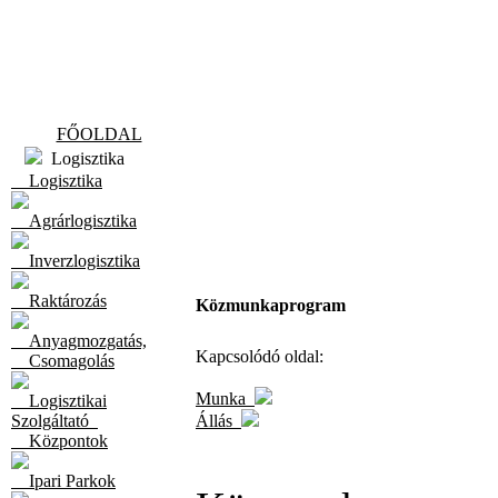
FŐOLDAL
Logisztika
Logisztika
Agrárlogisztika
Inverzlogisztika
Raktározás
Közmunkaprogram
Anyagmozgatás,
Kapcsolódó oldal:
Csomagolás
Munka
Logisztikai
Szolgáltató
Állás
Központok
Ipari Parkok