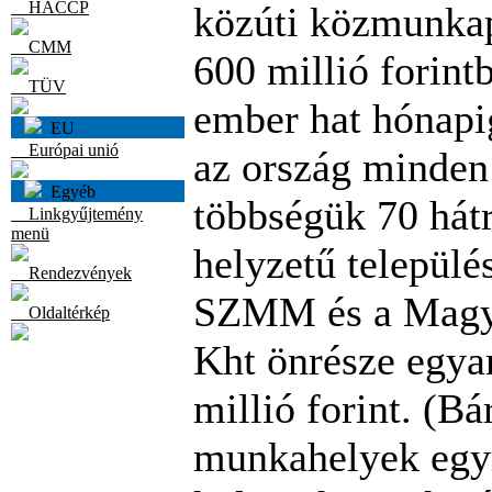
HACCP
közúti közmunka
CMM
600 millió forint
TÜV
ember hat hónapi
EU
Európai unió
az ország minden
Egyéb
többségük 70 hát
Linkgyűjtemény
menü
helyzetű települé
Rendezvények
SZMM és a Magy
Oldaltérkép
Kht önrésze egya
millió forint. (Bá
munkahelyek egyr