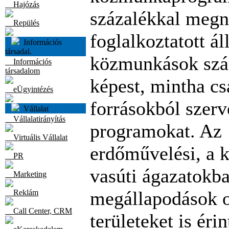
Hajózás
százalékkal megn
Repülés
foglalkoztatott ál
Információs
társadal.
közmunkások sz
Információs
társadalom
képest, mintha cs
eÜgyintézés
forrásokból szerv
Vállalat
Vállalatirányítás
programokat. Az
Virtuális Vállalat
erdőművelési, a k
PR
vasúti ágazatokb
Marketing
megállapodások 
Reklám
Call Center, CRM
területeket is éri