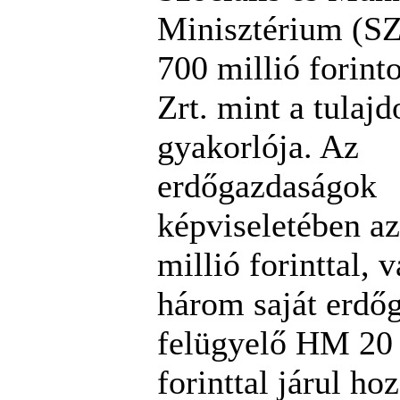
Minisztérium (S
700 millió forin
Zrt. mint a tulaj
gyakorlója. Az
erdőgazdaságok
képviseletében 
millió forinttal, 
három saját erdő
felügyelő HM 20 
forinttal járul ho