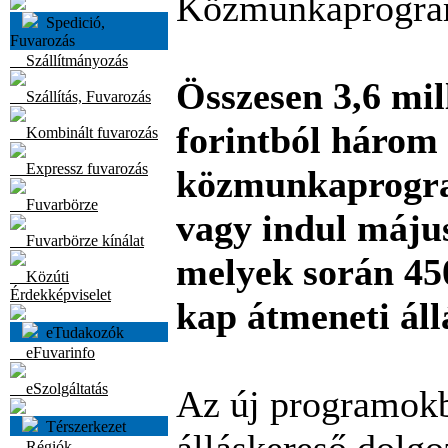
Közmunkaprogram
Spedició,
Fuvarozás
Szállítmányozás
Összesen 3,6 mil
Szállítás, Fuvarozás
forintból három
Kombinált fuvarozás
Expressz fuvarozás
közmunkaprogra
Fuvarbörze
vagy indul május
Fuvarbörze kínálat
melyek során 45
Közúti
Érdekképviselet
kap átmeneti áll
eTudakozók
eFuvarinfo
eSzolgáltatás
Az új programok
Térszerkezet
Régiók