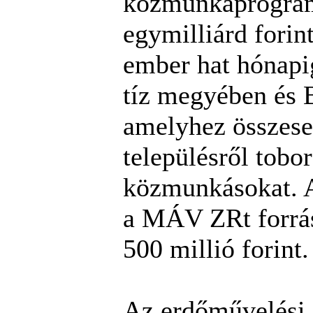
közmunkaprogra
egymilliárd forin
ember hat hónapi
tíz megyében és 
amelyhez összese
településről tobo
közmunkásokat.
a MÁV ZRt forrás
500 millió forint.
Az erdőművelési