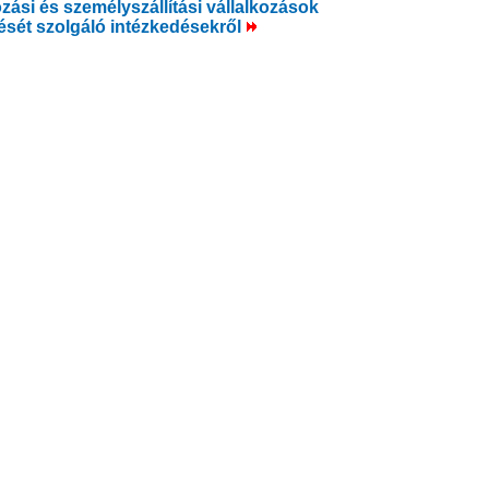
ozási és személyszállítási vállalkozások
ét szolgáló intézkedésekről