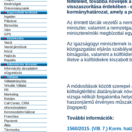
feltételeit, továbbá növeljék 
Kistérségek
visszaszorítása érdekében - 
Önkormányzatok
kormányhatározat, amely a p
Kapcsolódó területek
Ingatlan
Pályázat
Az érintett tárcák vezetői a nem
Biztosítás
miniszter, valamint a nemzetg
Vám
miniszterelnöki megbízottal eg
GPS
Közlekedés
Vasút
Az igazságügyi miniszternek i
Vasúti járművek
közigazgatási eljárás szabálya
Közút
bírságolás, valamint a külföldie
Hajózás
illetve a külföldiekre kiszabott
Repülés
Információs társadal.
Információs társadalom
eÜgyintézés
Vállalat
Vállalatirányítás
Virtuális Vállalat
A módosítások között szerepel 
PR
költségtérítési átalányának nö
Marketing
vizsga nélküli forgalomba hely
Reklám
haszonjármű érvényes műszaki 
Call Center, CRM
(logsped)
eKereskedelem
Kereskedelmi hálózat
Franchise
További információk:
Piacterek
Állás
1560/2015. (VIII. 7.) Korm. hat
Távmunka