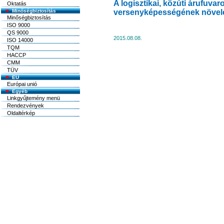
A logisztikai, közúti árufuvar
Oktatás
Minőségbiztosítás
versenyképességének növelés
Minőségbiztosítás
ISO 9000
QS 9000
2015.08.08.
ISO 14000
TQM
HACCP
CMM
TÜV
EU
Európai unió
Egyéb
Linkgyűjtemény menü
Rendezvények
Oldaltérkép