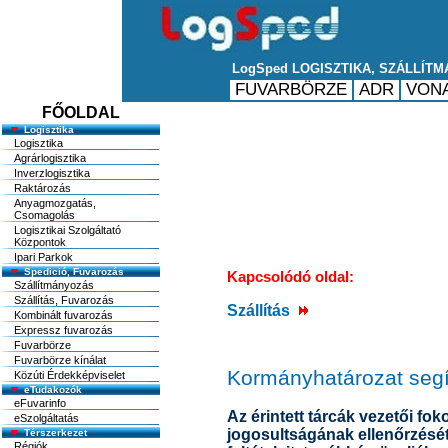
FŐOLDAL
Logisztika
Logisztika
Agrárlogisztika
Inverzlogisztika
Raktározás
Anyagmozgatás,
Csomagolás
Logisztikai Szolgáltató
Központok
Ipari Parkok
Spedició, Fuvarozás
Kapcsolódó oldal:
Szállítmányozás
Szállítás, Fuvarozás
Szállítás
Kombinált fuvarozás
Expressz fuvarozás
Fuvarbörze
Fuvarbörze kínálat
Kormányhatározat segít
Közúti Érdekképviselet
eTudakozók
eFuvarinfo
Az érintett tárcák vezetői fo
eSzolgáltatás
jogosultságának ellenőrzésé
Térszerkezet
Régiók