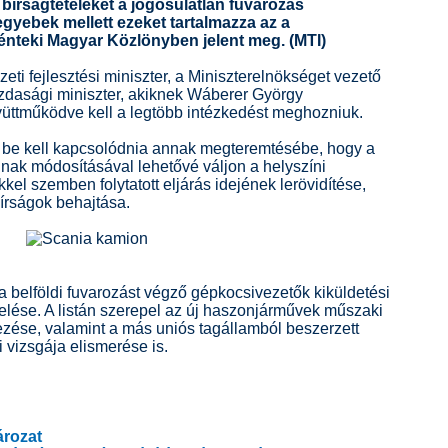
a bírságtételeket a jogosulatlan fuvarozás
egyebek mellett ezeket tartalmazza az a
énteki Magyar Közlönyben jelent meg. (MTI)
zeti fejlesztési miniszter, a Miniszterelnökséget vezető
azdasági miniszter, akiknek Wáberer György
yüttműködve kell a legtöbb intézkedést meghozniuk.
s be kell kapcsolódnia annak megteremtésébe, hogy a
inak módosításával lehetővé váljon a helyszíni
kkel szemben folytatott eljárás idejének lerövidítése,
 bírságok behajtása.
a belföldi fuvarozást végző gépkocsivezetők kiküldetési
velése. A listán szerepel az új haszonjárművek műszaki
ezése, valamint a más uniós tagállamból beszerzett
vizsgája elismerése is.
ározat