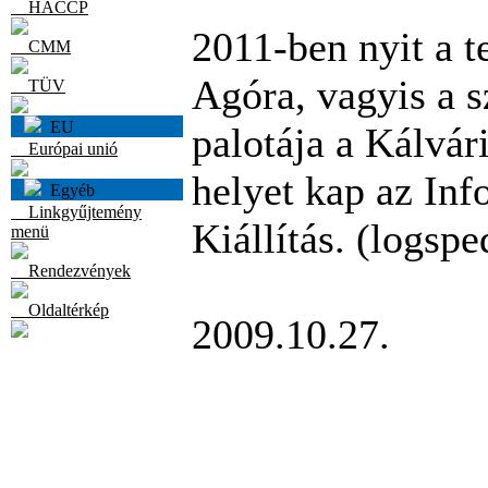
HACCP
2011-ben nyit a t
CMM
Agóra, vagyis a 
TÜV
EU
palotája a Kálvár
Európai unió
helyet kap az Inf
Egyéb
Linkgyűjtemény
Kiállítás. (logspe
menü
Rendezvények
Oldaltérkép
2009.10.27.