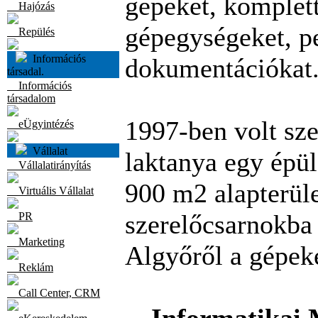
gépeket, komplett
Hajózás
gépegységeket, pe
Repülés
Információs
dokumentációkat
társadal.
Információs
társadalom
1997-ben volt sz
eÜgyintézés
Vállalat
laktanya egy épül
Vállalatirányítás
900 m2 alapterüle
Virtuális Vállalat
szerelőcsarnokba 
PR
Marketing
Algyőről a gépeke
Reklám
Call Center, CRM