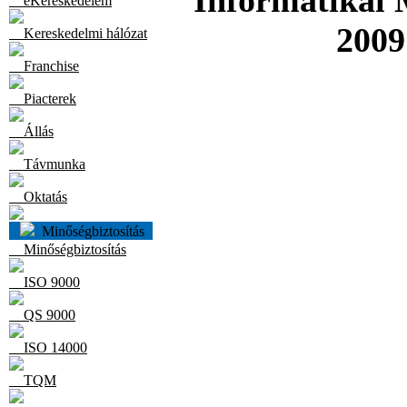
Informatikai
eKereskedelem
2009
Kereskedelmi hálózat
Franchise
Piacterek
Állás
Távmunka
Oktatás
Minőségbiztosítás
Minőségbiztosítás
ISO 9000
QS 9000
ISO 14000
TQM