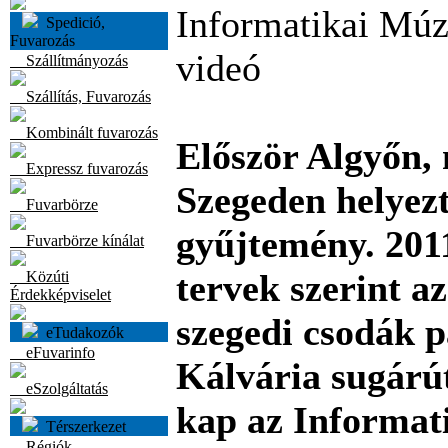
Informatikai Mú
Spedició,
Fuvarozás
videó
Szállítmányozás
Szállítás, Fuvarozás
Kombinált fuvarozás
Először Algyőn, 
Expressz fuvarozás
Szegeden helyezt
Fuvarbörze
gyűjtemény. 2011
Fuvarbörze kínálat
tervek szerint a
Közúti
Érdekképviselet
szegedi csodák p
eTudakozók
eFuvarinfo
Kálvária sugárút
eSzolgáltatás
kap az Informat
Térszerkezet
Régiók