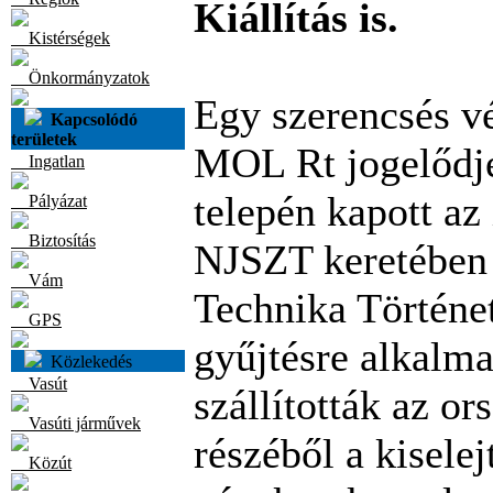
Kiállítás is.
Kistérségek
Önkormányzatok
Egy szerencsés vé
Kapcsolódó
területek
MOL Rt jogelődj
Ingatlan
telepén kapott az
Pályázat
Biztosítás
NJSZT keretében
Vám
Technika Történet
GPS
gyűjtésre alkalma
Közlekedés
Vasút
szállították az o
Vasúti járművek
részéből a kiselej
Közút