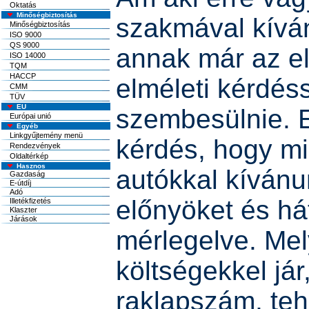
Oktatás
Minőségbiztosítás
szakmával kíván
Minőségbiztosítás
ISO 9000
QS 9000
annak már az e
ISO 14000
TQM
HACCP
elméleti kérdéss
CMM
TÜV
EU
szembesülnie. 
Európai unió
Egyéb
Linkgyűjtemény menü
kérdés, hogy mi
Rendezvények
Oldaltérkép
autókkal kívánu
előnyöket és há
mérlegelve. Mel
költségekkel jár,
raklapszám, tehe