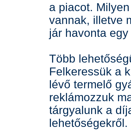
a piacot. Milye
vannak, illetve
jár havonta egy 
Több lehetőségü
Felkeressük a k
lévő termelő gyá
reklámozzuk ma
tárgyalunk a díj
lehetőségekről.