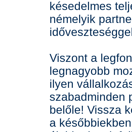
késedelmes telje
némelyik partne
időveszteséggel 
Viszont a legfo
legnagyobb moz
ilyen vállalkoz
szabadminden p
belőle! Vissza ke
a későbbiekben