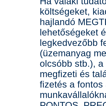
Ha valaki tudat
költségeket, ki
hajlandó MEG
lehetőségeket é
legkedvezőbb fe
(üzemanyag me
olcsóbb stb.), 
megfizeti és ta
fizetés a fontos
munkavállalókn
PONTOS, PRECÍZ