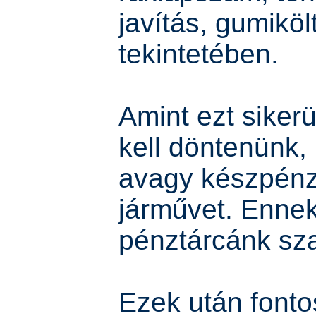
javítás, gumiköl
tekintetében.
Amint ezt sikerül
kell döntenünk,
avagy készpénz
járművet. Ennek
pénztárcánk sza
Ezek után fonto