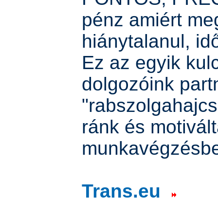
pénz amiért meg
hiánytalanul, id
Ez az egyik kul
dolgozóink part
"rabszolgahajc
ránk és motivál
munkavégzésbe
Trans.eu