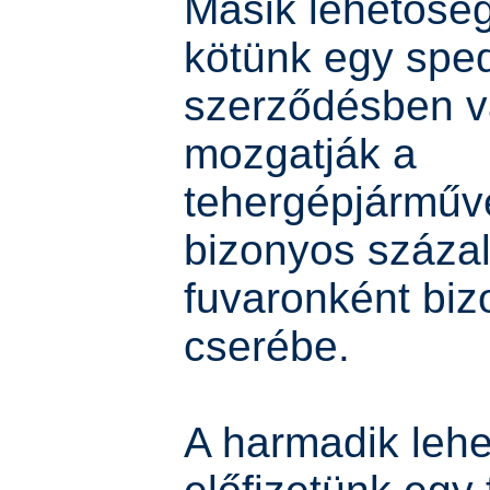
Másik lehetőség
kötünk egy sped
szerződésben vá
mozgatják a
tehergépjárműve
bizonyos százal
fuvaronként biz
cserébe.
A harmadik leh