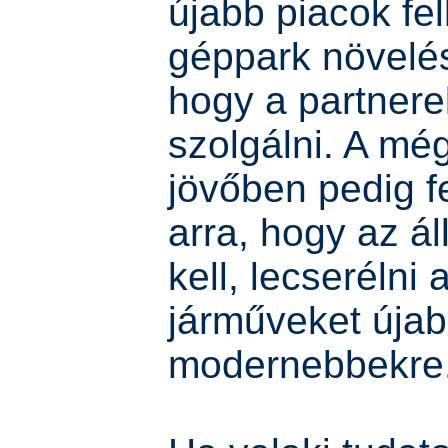
újabb piacok fe
géppark növelé
hogy a partnerek
szolgálni. A mé
jövőben pedig f
arra, hogy az ál
kell, lecserélni
járműveket újab
modernebbekre