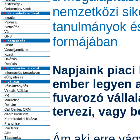
Kistérségek
nemzetközi sik
Önkormányzatok
Kapcsolódó területek
Ingatlan
tanulmányok é
Pályázat
Biztosítás
Vám
GPS
formájában
Közlekedés
Vasút
Vasúti járművek
Közút
Hajózás
Repülés
Napjaink piaci
Információs társadal.
Információs társadalom
eÜgyintézés
ember legyen a
Vállalat
Vállalatirányítás
Virtuális Vállalat
fuvarozó vállal
PR
Marketing
Reklám
tervezi, vagy b
Call Center, CRM
eKereskedelem
Kereskedelmi hálózat
Franchise
Piacterek
Állás
Ám aki erre vág
Távmunka