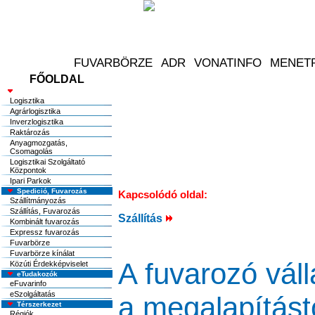
FŐOLDAL
Logisztika
Logisztika
Agrárlogisztika
Inverzlogisztika
Raktározás
Anyagmozgatás,
Csomagolás
Logisztikai Szolgáltató
Központok
Ipari Parkok
Spedició, Fuvarozás
Kapcsolódó oldal:
Szállítmányozás
Szállítás, Fuvarozás
Szállítás
Kombinált fuvarozás
Expressz fuvarozás
Fuvarbörze
Fuvarbörze kínálat
A fuvarozó válla
Közúti Érdekképviselet
eTudakozók
eFuvarinfo
eSzolgáltatás
a megalapítást
Térszerkezet
Régiók