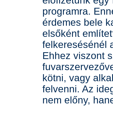
előfizetünk egy
programra. Ennek
érdemes bele ka
elsőként említet
felkeresésénél 
Ehhez viszont 
fuvarszervezőve
kötni, vagy alk
felvenni. Az id
nem előny, ha