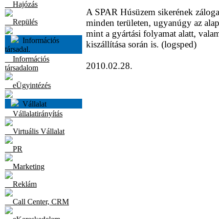
Hajózás
A SPAR Húsüzem sikerének záloga 
Repülés
minden területen, ugyanúgy az alap
mint a gyártási folyamat alatt, vala
Információs
kiszállítása során is. (logsped)
társadal.
Információs
2010.02.28.
társadalom
eÜgyintézés
Vállalat
Vállalatirányítás
Virtuális Vállalat
PR
Marketing
Reklám
Call Center, CRM