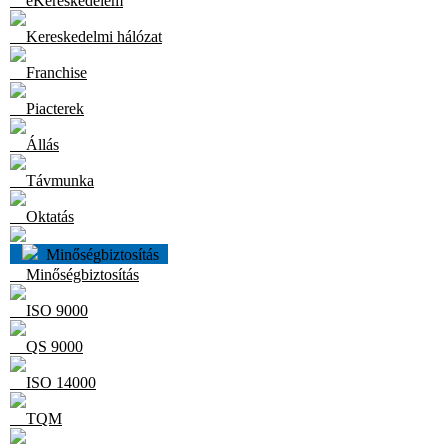
eKereskedelem
Kereskedelmi hálózat
Franchise
Piacterek
Állás
Távmunka
Oktatás
Minőségbiztosítás
Minőségbiztosítás
ISO 9000
QS 9000
ISO 14000
TQM