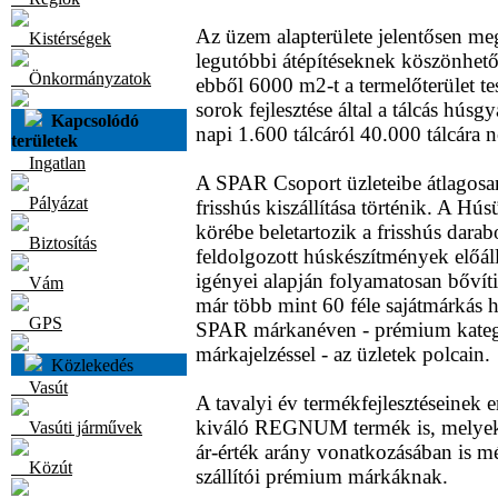
Az üzem alapterülete jelentősen me
Kistérségek
legutóbbi átépítéseknek köszönhet
Önkormányzatok
ebből 6000 m2-t a termelőterület te
sorok fejlesztése által a tálcás húsg
Kapcsolódó
napi 1.600 tálcáról 40.000 tálcára n
területek
Ingatlan
A SPAR Csoport üzleteibe átlagosan
Pályázat
frisshús kiszállítása történik. A H
körébe beletartozik a frisshús darab
Biztosítás
feldolgozott húskészítmények előállí
igényei alapján folyamatosan bővíti
Vám
már több mint 60 féle sajátmárkás 
GPS
SPAR márkanéven - prémium kat
márkajelzéssel - az üzletek polcain.
Közlekedés
Vasút
A tavalyi év termékfejlesztéseinek 
kiváló REGNUM termék is, melyek
Vasúti járművek
ár-érték arány vonatkozásában is mé
Közút
szállítói prémium márkáknak.