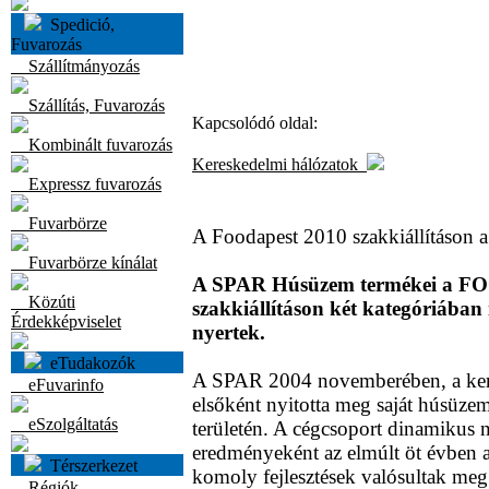
Spedició,
Fuvarozás
Szállítmányozás
Szállítás, Fuvarozás
Kapcsolódó oldal:
Kombinált fuvarozás
Kereskedelmi hálózatok
Expressz fuvarozás
Fuvarbörze
A Foodapest 2010 szakkiállításon a
Fuvarbörze kínálat
A SPAR Húsüzem termékei a 
Közúti
szakkiállításon két kategóriában i
Érdekképviselet
nyertek.
eTudakozók
A SPAR 2004 novemberében, a ker
eFuvarinfo
elsőként nyitotta meg saját húsüzem
eSzolgáltatás
területén. A cégcsoport dinamikus
eredményeként az elmúlt öt évben a
Térszerkezet
komoly fejlesztések valósultak meg
Régiók