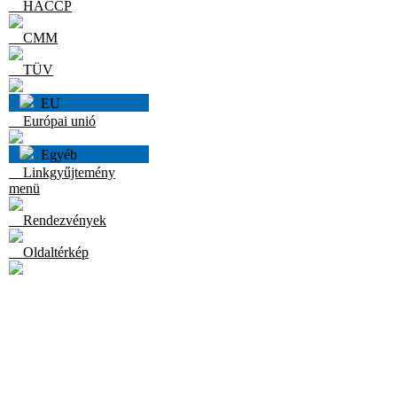
HACCP
CMM
TÜV
EU
Európai unió
Egyéb
Linkgyűjtemény
menü
Rendezvények
Oldaltérkép