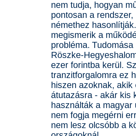
nem tudja, hogyan m
pontosan a rendszer,
némethez hasonlítják
megismerik a működé
probléma. Tudomása s
Röszke-Hegyeshalom 
ezer forintba kerül. S
tranzitforgalomra ez h
hiszen azoknak, akik
átutazásra - akár kis k
használták a magyar 
nem fogja megérni err
nem lesz olcsóbb a k
országoknál.