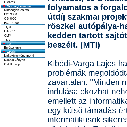
Oktatás
folyamatos a forgalo
Minőségbiztosítás
Minőségbiztosítás
útdíj szakmai projek
ISO 9000
QS 9000
ISO 14000
röszkei autópálya-h
TQM
HACCP
kedden tartott sajtó
CMM
TÜV
beszélt. (MTI)
EU
Európai unió
Egyéb
Linkgyűjtemény menü
Rendezvények
Kibédi-Varga Lajos ha
Oldaltérkép
problémák megoldódt
zavartalan. "Minden 
indulása okozhat neh
emellett az informatik
egy külső támadás ért
informatikusok sikere