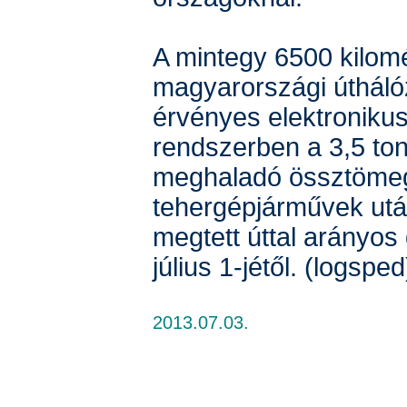
A mintegy 6500 kilomé
magyarországi útháló
érvényes elektronikus 
rendszerben a 3,5 to
meghaladó össztöme
tehergépjárművek után
megtett úttal arányos d
július 1-jétől. (logsped
2013.07.03.