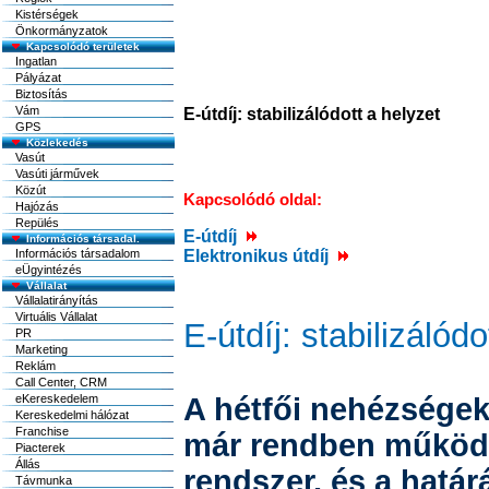
Kistérségek
Önkormányzatok
Kapcsolódó területek
Ingatlan
Pályázat
Biztosítás
Vám
E-útdíj: stabilizálódott a helyzet
GPS
Közlekedés
Vasút
Vasúti járművek
Közút
Kapcsolódó oldal:
Hajózás
Repülés
E-útdíj
Információs társadal.
Információs társadalom
Elektronikus útdíj
eÜgyintézés
Vállalat
Vállalatirányítás
Virtuális Vállalat
E-útdíj: stabilizálódo
PR
Marketing
Reklám
Call Center, CRM
eKereskedelem
A hétfői nehézsége
Kereskedelmi hálózat
Franchise
már rendben működöt
Piacterek
Állás
rendszer, és a határ
Távmunka