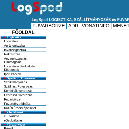
FŐOLDAL
Logisztika
Logisztika
Agrárlogisztika
Inverzlogisztika
Raktározás
Anyagmozgatás,
Csomagolás
Logisztikai Szolgáltató
Központok
Ipari Parkok
Spedició, Fuvarozás
Szállítmányozás
Szállítás, Fuvarozás
Kombinált fuvarozás
Expressz fuvarozás
Fuvarbörze
Fuvarbörze kínálat
Közúti Érdekképviselet
eTudakozók
eFuvarinfo
eSzolgáltatás
Térszerkezet
Régiók