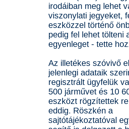
irodáiban meg lehet v
viszonylati jegyeket, f
eszközzel történő ön
pedig fel lehet tölteni
egyenleget - tette hoz
Az illetékes szóvivő 
jelenlegi adataik szer
regisztrált ügyfelük v
500 járművet és 10 60
eszközt rögzítettek 
eddig. Röszkén a
sajtótájékoztatóval e