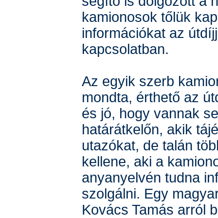
segítő is dolgozott a 
kamionosok tőlük ka
információkat az útdíjj
kapcsolatban.
Az egyik szerb kamio
mondta, érthető az út
és jó, hogy vannak se
határátkelőn, akik táj
utazókat, de talán tö
kellene, aki a kamion
anyanyelvén tudna in
szolgálni. Egy magya
Kovács Tamás arról b