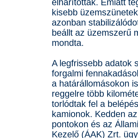
elhárítottak. Emiatt t
kisebb üzemszünetek
azonban stabilizálódot
beállt az üzemszerű 
mondta.
A legfrissebb adatok s
forgalmi fennakadás
a határállomásokon is
reggelre több kilomé
torlódtak fel a belépé
kamionok. Kedden az 
pontokon és az Állam
Kezelő (ÁAK) Zrt. ügyf