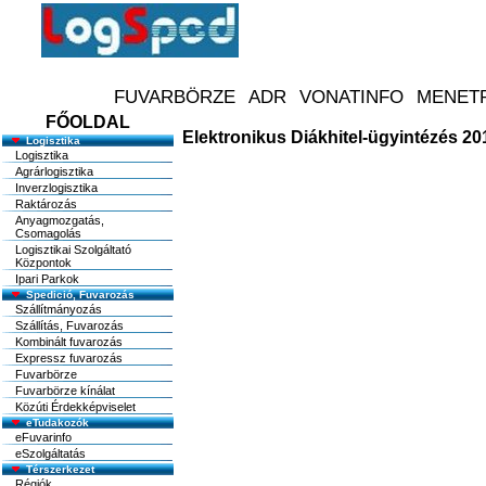
FŐOLDAL
Elektronikus Diákhitel-ügyintézés 20
Logisztika
Logisztika
Agrárlogisztika
Inverzlogisztika
Raktározás
Anyagmozgatás,
Csomagolás
Logisztikai Szolgáltató
Központok
Ipari Parkok
Spedició, Fuvarozás
Szállítmányozás
Szállítás, Fuvarozás
Kombinált fuvarozás
Expressz fuvarozás
Fuvarbörze
Fuvarbörze kínálat
Közúti Érdekképviselet
eTudakozók
eFuvarinfo
eSzolgáltatás
Térszerkezet
Régiók