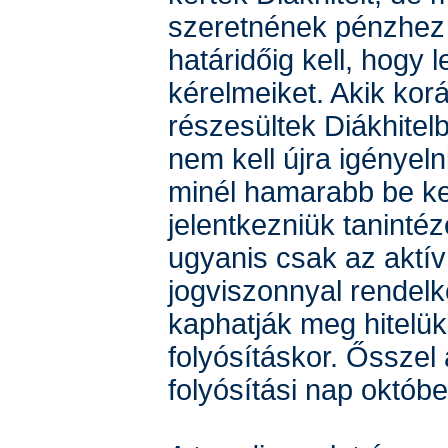
szeretnének pénzhez j
határidőig kell, hogy 
kérelmeiket. Akik ko
részesültek Diákhitel
nem kell újra igényeln
minél hamarabb be ke
jelentkezniük taninté
ugyanis csak az aktív 
jogviszonnyal rendelk
kaphatják meg hitelük
folyósításkor. Ősszel 
folyósítási nap októbe