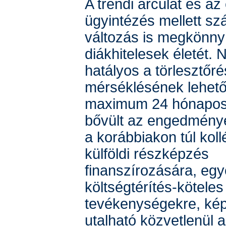
A trendi arculat és az
ügyintézés mellett sz
változás is megkönnyí
diákhitelesek életét. N
hatályos a törlesztőré
mérséklésének lehet
maximum 24 hónapos 
bővült az engedmény
a korábbiakon túl koll
külföldi részképzés
finanszírozására, eg
költségtérítés-köteles
tevékenységekre, kép
utalható közvetlenül 