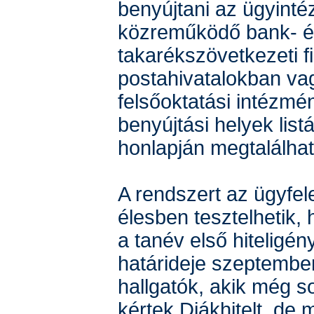
benyújtani az ügyint
közreműködő bank- 
takarékszövetkezeti f
postahivatalokban va
felsőoktatási intézmé
benyújtási helyek list
honlapján megtalálhat
A rendszert az ügyfe
élesben tesztelhetik, 
a tanév első hiteligé
határideje szeptembe
hallgatók, akik még 
kértek Diákhitelt, de