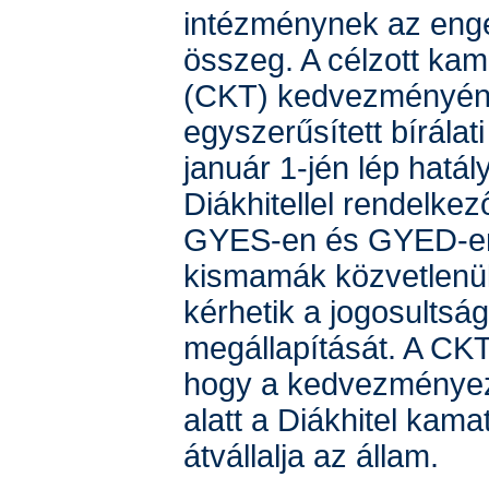
intézménynek az eng
összeg. A célzott ka
(CKT) kedvezményé
egyszerűsített bírálat
január 1-jén lép hatál
Diákhitellel rendelk
GYES-en és GYED-en
kismamák közvetlenül 
kérhetik a jogosultság
megállapítását. A CKT
hogy a kedvezményez
alatt a Diákhitel kamat
átvállalja az állam.