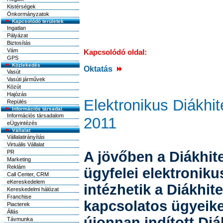
Kistérségek
Önkormányzatok
Kapcsolódó területek
Ingatlan
Pályázat
Biztosítás
Vám
Kapcsolódó oldal:
GPS
Közlekedés
Oktatás
Vasút
Vasúti járművek
Közút
Hajózás
Elektronikus Diákhit
Repülés
Információs társadal.
Információs társadalom
2011
eÜgyintézés
Vállalat
Vállalatirányítás
Virtuális Vállalat
PR
A jövőben a Diákhit
Marketing
Reklám
ügyfelei elektroniku
Call Center, CRM
eKereskedelem
intézhetik a Diákhite
Kereskedelmi hálózat
Franchise
kapcsolatos ügyeike
Piacterek
Állás
újonnan indított Diá
Távmunka