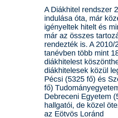
A Diákhitel rendszer 
indulása óta, már köz
igényeltek hitelt és m
már az összes tartoz
rendezték is. A 2010/
tanévben több mint 18
diákhitelest köszönthe
diákhitelesek közül l
Pécsi (5325 fő) és S
fő) Tudományegyetem
Debreceni Egyetem (5
hallgatói, de közel ö
az Eötvös Loránd