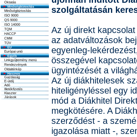
Oktatás
Minőségbiztosítás
szolgáltatásán keres
Minőségbiztosítás
ISO 9000
QS 9000
ISO 14000
Az új direkt kapcsolat
TQM
HACCP
az adatváltozások bej
CMM
TÜV
egyenleg-lekérdezést,
EU
Európai unió
Egyéb
összegével kapcsolat
Linkgyűjtemény menü
Rendezvények
ügyintézését a világhá
Oldaltérkép
Az új diákhitelesek s
hiteligényléssel egy i
mód a Diákhitel Direk
megkötésére. A Diákhi
szerződést - a szem
igazolása miatt -, sz