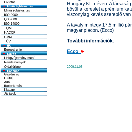
Oktatás
Hungary Kft. néven. A társaság
Minőségbiztosítás
bővül a kereslet a prémium kat
Minőségbiztosítás
viszonylag kevés szereplő van
ISO 9000
QS 9000
ISO 14000
A tavaly mintegy 17,5 millió pár
TQM
magyar piacon. (Ecco)
HACCP
CMM
További információk:
TÜV
EU
Európai unió
Ecco
Egyéb
Linkgyűjtemény menü
Rendezvények
Oldaltérkép
2009.11.06.