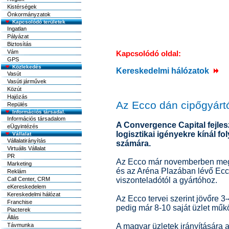
Kistérségek
Önkormányzatok
Kapcsolódó területek
Ingatlan
Pályázat
Biztosítás
Vám
Kapcsolódó oldal:
GPS
Közlekedés
Kereskedelmi hálózatok
Vasút
Vasúti járművek
Közút
Hajózás
Az Ecco dán cipőgyártó
Repülés
Információs társadal.
Információs társadalom
A Convergence Capital fejles
eÜgyintézés
logisztikai igényekre kínál f
Vállalat
Vállalatirányítás
számára.
Virtuális Vállalat
PR
Az Ecco már novemberben megny
Marketing
és az Aréna Plazában lévő Ecco
Reklám
Call Center, CRM
viszonteladótól a gyártóhoz.
eKereskedelem
Kereskedelmi hálózat
Az Ecco tervei szerint jövőre 3
Franchise
pedig már 8-10 saját üzlet mű
Piacterek
Állás
Távmunka
A magyar üzletek irányítására 