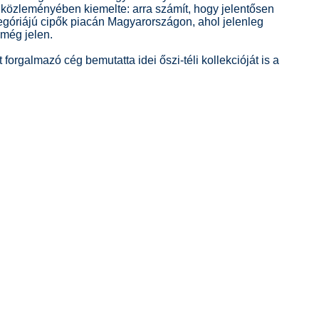
 közleményében kiemelte: arra számít, hogy jelentősen
egóriájú cipők piacán Magyarországon, ahol jelenleg
 még jelen.
t forgalmazó cég bemutatta idei őszi-téli kollekcióját is a