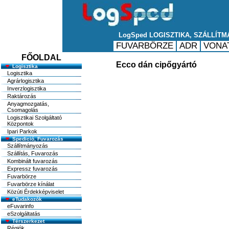
FŐOLDAL
Ecco dán cipőgyártó
Logisztika
Logisztika
Agrárlogisztika
Inverzlogisztika
Raktározás
Anyagmozgatás,
Csomagolás
Logisztikai Szolgáltató
Központok
Ipari Parkok
Spedició, Fuvarozás
Szállítmányozás
Szállítás, Fuvarozás
Kombinált fuvarozás
Expressz fuvarozás
Fuvarbörze
Fuvarbörze kínálat
Közúti Érdekképviselet
eTudakozók
eFuvarinfo
eSzolgáltatás
Térszerkezet
Régiók