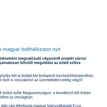
 magyar bolthálózatot nyit
ztéseként megvalósuló citypoint9 projekt városi
olyamatosan bővülő megoldást az üzleti szféra
itja két új boltját két budapesti bevásárlóközpontban,
 bolt is visszakerül az üzemeltetést eddig végző
-4 boltot nyílik Magyarországon, a következő két évben
ködhet az országban.
a dán cég létrehozta magyar leányvállalatát Ecco