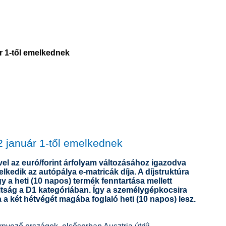
ár 1-től emelkednek
2 január 1-től emelkednek
ével az euró/forint árfolyam változásához igazodva
lkedik az autópálya e-matricák díja. A díjstruktúra
 a heti (10 napos) termék fenntartása mellett
tság a D1 kategóriában. Így a személygépkocsira
 a két hétvégét magába foglaló heti (10 napos) lesz.