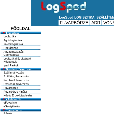
FŐOLDAL
Logisztika
Logisztika
Agrárlogisztika
Inverzlogisztika
Raktározás
Anyagmozgatás,
Csomagolás
Logisztikai Szolgáltató
Központok
Ipari Parkok
Spedició, Fuvarozás
Szállítmányozás
Szállítás, Fuvarozás
Kombinált fuvarozás
Expressz fuvarozás
Fuvarbörze
Fuvarbörze kínálat
Közúti Érdekképviselet
eTudakozók
eFuvarinfo
eSzolgáltatás
Térszerkezet
Régiók