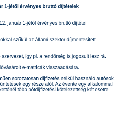
r 1-jétől érvényes bruttó díjtételek
okkal szűkül az állami szektor díjmentesített
 szervezet, így pl. a rendőrség is jogosult lesz rá.
elővásárolt e-matricák visszaadására.
eműen sorozatosan díjfizetés nélkül használó autósok
üntetések egy része alól. Az évente egy alkalommal
ttőnél több pótdíjfizetési kötelezettség két esetre