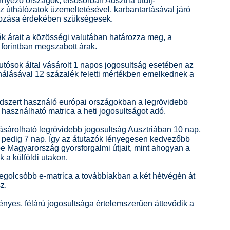
rnyező országok, elsősorban Ausztria útdíj-
 úthálózatok üzemeltetésével, karbantartásával járó
írozása érdekében szükségesek.
k árait a közösségi valutában határozza meg, a
forintban megszabott árak.
utósok által vásárolt 1 napos jogosultság esetében az
ználásával 12 százalék feletti mértékben emelkednek a
endszert használó európai országokban a legrövidebb
 használható matrica a heti jogosultságot adó.
árolható legrövidebb jogosultság Ausztriában 10 nap,
pedig 7 nap. Így az átutazók lényegesen kedvezőbb
ybe Magyarország gyorsforgalmi útjait, mint ahogyan a
a külföldi utakon.
egolcsóbb e-matrica a továbbiakban a két hétvégén át
z.
yes, félárú jogosultsága értelemszerűen áttevődik a