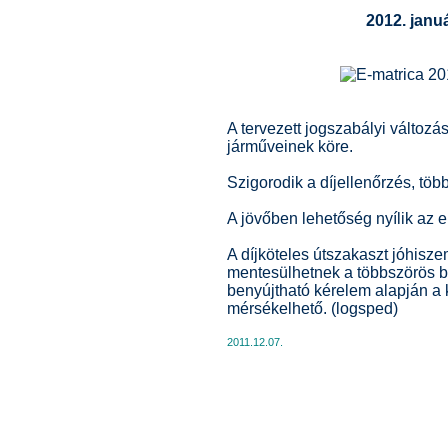
2012. januá
A tervezett jogszabályi változás
járműveinek köre.
Szigorodik a díjellenőrzés, több
A jövőben lehetőség nyílik az 
A díjköteles útszakaszt jóhisz
mentesülhetnek a többszörös b
benyújtható kérelem alapján a ke
mérsékelhető. (logsped)
2011.12.07.