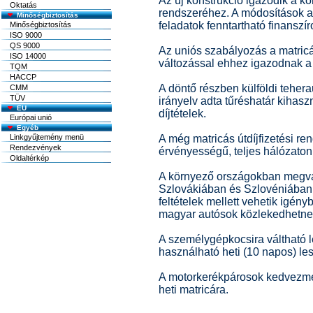
Az új konstrukció igazodik a kö
Oktatás
rendszeréhez. A módosítások az
Minőségbiztosítás
feladatok fenntartható finansz
Minőségbiztosítás
ISO 9000
QS 9000
Az uniós szabályozás a matricá
ISO 14000
változással ehhez igazodnak a 
TQM
HACCP
A döntő részben külföldi tehera
CMM
TÜV
irányelv adta tűréshatár kihas
EU
díjtételek.
Európai unió
Egyéb
Linkgyűjtemény menü
A még matricás útdíjfizetési r
Rendezvények
érvényességű, teljes hálózaton
Oldaltérkép
A környező országokban megvás
Szlovákiában és Szlovéniában 
feltételek mellett vehetik igén
magyar autósok közlekedhetnek 
A személygépkocsira váltható l
használható heti (10 napos) les
A motorkerékpárosok kedvezmén
heti matricára.