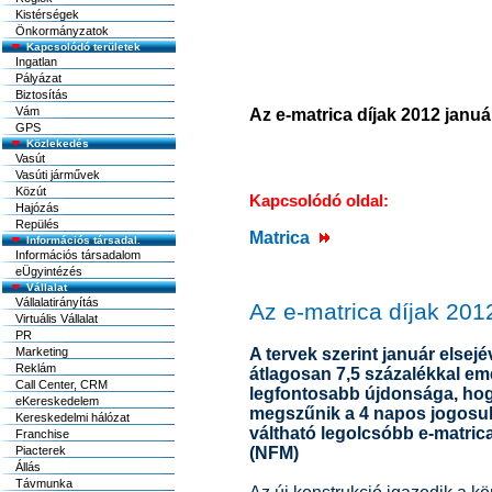
Kistérségek
Önkormányzatok
Kapcsolódó területek
Ingatlan
Pályázat
Biztosítás
Vám
Az e-matrica díjak 2012 janu
GPS
Közlekedés
Vasút
Vasúti járművek
Közút
Kapcsolódó oldal:
Hajózás
Repülés
Matrica
Információs társadal.
Információs társadalom
eÜgyintézés
Vállalat
Vállalatirányítás
Az e-matrica díjak 201
Virtuális Vállalat
PR
Marketing
A tervek szerint január elsej
Reklám
átlagosan 7,5 százalékkal eme
Call Center, CRM
legfontosabb újdonsága, hogy
eKereskedelem
megszűnik a 4 napos jogosul
Kereskedelmi hálózat
váltható legolcsóbb e-matrica
Franchise
Piacterek
(NFM)
Állás
Távmunka