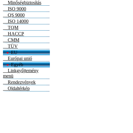
Minőségbiztosítás
ISO 9000
QS 9000
ISO 14000
TQM
HACCP
CMM
TÜV
EU
Európai unió
Egyéb
Linkgyűjtemény
menü
Rendezvények
Oldaltérkép