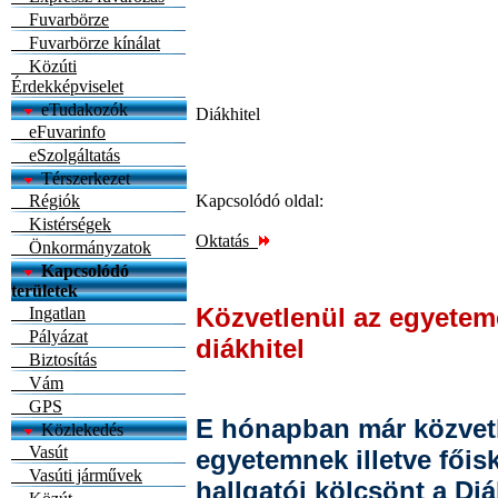
Fuvarbörze
Fuvarbörze kínálat
Közúti
Érdekképviselet
eTudakozók
Diákhitel
eFuvarinfo
eSzolgáltatás
Térszerkezet
Régiók
Kapcsolódó oldal:
Kistérségek
Oktatás
Önkormányzatok
Kapcsolódó
területek
Közvetlenül az egyete
Ingatlan
Pályázat
diákhitel
Biztosítás
Vám
GPS
E hónapban már közvet
Közlekedés
Vasút
egyetemnek illetve főisk
Vasúti járművek
hallgatói kölcsönt a Di