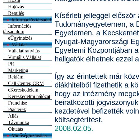
Közút
Hajózás
Repülés
Kísérleti jelleggel előszö
Információs társadal.
Tudományegyetemen, a D
Információs
Egyetemen, a Kecskeméti
társadalom
eÜgyintézés
Nyugat-Magyarországi E
Vállalat
Egyetemi Központjában a 
Vállalatirányítás
Virtuális Vállalat
hallgatók élhetnek ezzel 
PR
Marketing
Így az érintettek már közv
Reklám
Call Center, CRM
diákhitelből fizethetik a kö
eKereskedelem
hogy az intézmény megel
Kereskedelmi hálózat
beiratkozotti jogviszonyuk
Franchise
Piacterek
kezdetével befizették voln
Állás
költségtérítést.
Távmunka
2008.02.05.
Oktatás
Minőségbiztosítás