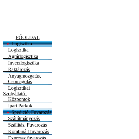
FŐOLDAL
Logisztika
Logisztika
Agrárlogisztika
Inverzlogisztika
Raktározás
Anyagmozgatás,
Csomagolás
Logisztikai
Szolgáltató
Központok
Ipari Parkok
Spedició, Fuvarozás
Szállítmányozás
Szállítás, Fuvarozás
Kombinált fuvarozás
Expressz fuvarozás