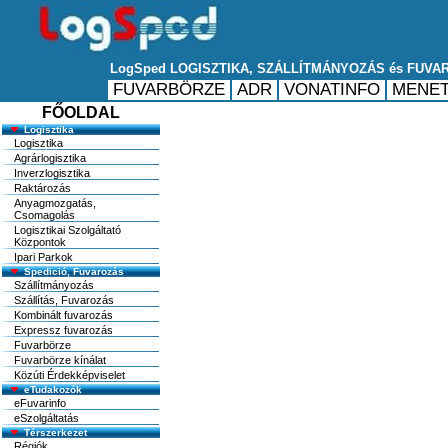
FŐOLDAL
Logisztika
Logisztika
Agrárlogisztika
Inverzlogisztika
Raktározás
Anyagmozgatás,
Csomagolás
Logisztikai Szolgáltató
Központok
Ipari Parkok
Spedició, Fuvarozás
Szállítmányozás
Szállítás, Fuvarozás
Kombinált fuvarozás
Expressz fuvarozás
Fuvarbörze
Fuvarbörze kínálat
Közúti Érdekképviselet
eTudakozók
eFuvarinfo
eSzolgáltatás
Térszerkezet
Régiók