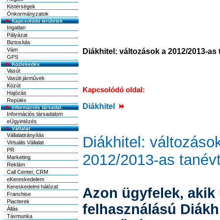
Kistérségek
Önkormányzatok
Kapcsolódó területek
Ingatlan
Pályázat
Biztosítás
Vám
Diákhitel: változások a 2012/2013-as 
GPS
Közlekedés
Vasút
Vasúti járművek
Közút
Kapcsolódó oldal:
Hajózás
Repülés
Diákhitel
Információs társadal.
Információs társadalom
eÜgyintézés
Vállalat
Vállalatirányítás
Diákhitel: változáso
Virtuális Vállalat
PR
2012/2013-as tanévt
Marketing
Reklám
Call Center, CRM
eKereskedelem
Kereskedelmi hálózat
Azon ügyfelek, akik
Franchise
Piacterek
felhasználású Diákhi
Állás
Távmunka