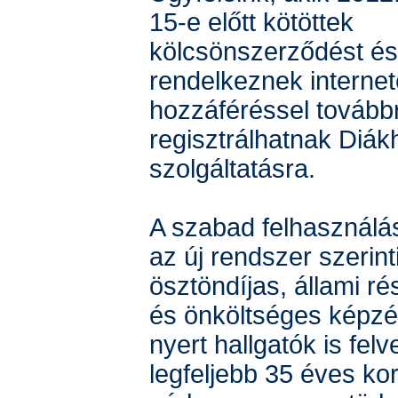
15-e előtt kötöttek
kölcsönszerződést é
rendelkeznek interne
hozzáféréssel továbbr
regisztrálhatnak Diákh
szolgáltatásra.
A szabad felhasználás
az új rendszer szerinti
ösztöndíjas, állami r
és önköltséges képzés
nyert hallgatók is felv
legfeljebb 35 éves kor