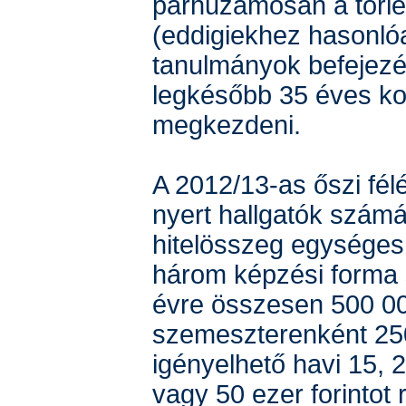
párhuzamosan a törles
(eddigiekhez hasonló
tanulmányok befejezé
legkésőbb 35 éves ko
megkezdeni.
A 2012/13-as őszi félév
nyert hallgatók számá
hitelösszeg egységes 
három képzési forma
évre összesen 500 00
szemeszterenként 25
igényelhető havi 15, 2
vagy 50 ezer forintot 