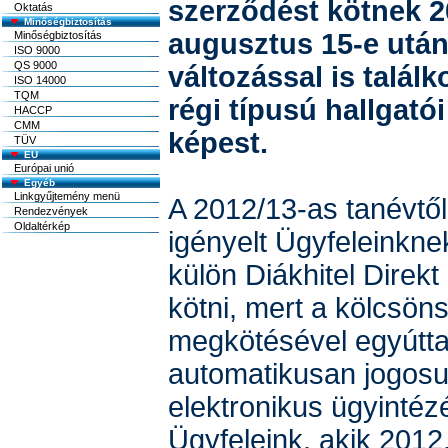
szerződést kötnek 2
Oktatás
Minőségbiztosítás
augusztus 15-e után
Minőségbiztosítás
ISO 9000
QS 9000
változással is talál
ISO 14000
TQM
régi típusú hallgatói
HACCP
CMM
képest.
TÜV
EU
Európai unió
Egyéb
Linkgyűjtemény menü
A 2012/13-as tanévtől 
Rendezvények
Oldaltérkép
igényelt Ügyfeleinkne
külön Diákhitel Direk
kötni, mert a kölcsön
megkötésével egyútta
automatikusan jogosul
elektronikus ügyintéz
Ügyfeleink, akik 2012