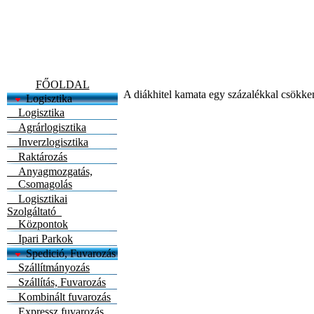
FŐOLDAL
A diákhitel kamata egy százalékkal csökke
Logisztika
Logisztika
Agrárlogisztika
Inverzlogisztika
Raktározás
Anyagmozgatás,
Csomagolás
Logisztikai
Szolgáltató
Központok
Ipari Parkok
Spedició, Fuvarozás
Szállítmányozás
Szállítás, Fuvarozás
Kombinált fuvarozás
Expressz fuvarozás