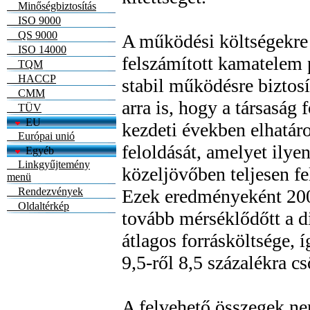
Minőségbiztosítás
ISO 9000
QS 9000
A működési költségekre
ISO 14000
felszámított kamatelem 
TQM
HACCP
stabil működésre biztos
CMM
arra is, hogy a társaság 
TÜV
EU
kezdeti években elhatáro
Európai unió
feloldását, amelyet ilye
Egyéb
Linkgyűjtemény
közeljövőben teljesen fel
menü
Rendezvények
Ezek eredményeként 20
Oldaltérkép
tovább mérséklődőtt a d
átlagos forrásköltsége, í
9,5-ről 8,5 százalékra c
A felvehető összegek ne