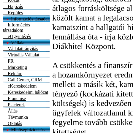
Közút
átlagos forrásköltsége a
Hajózás
Repülés
közölt kamat a legalacs
Információs társadal.
Információs
kamatszint a hallgatói h
társadalom
fennállása óta - írja kö
eÜgyintézés
Vállalat
Diákhitel Központ.
Vállalatirányítás
Virtuális Vállalat
PR
A csökkentés a finanszír
Marketing
a hozamkörnyezet ered
Reklám
Call Center, CRM
mellett a másik két, kam
eKereskedelem
tényező (kockázati kite
Kereskedelmi hálózat
Franchise
költségek) is kedvezően 
Piacterek
ügyfelek változatlanul ki
Állás
Távmunka
fegyelme tovább csökken
Oktatás
Minőségbiztosítás
kitettséget.