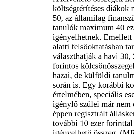
költségtérítéses diáko
50, az államilag finansz
tanulók maximum 40 eze
igényelhetnek. Emellett
alatti felsőoktatásban t
választhatják a havi 30, 
forintos kölcsönösszege
hazai, de külföldi tanul
során is. Egy korábbi k
értelmében, speciális es
igénylő szülei már nem 
éppen regisztrált állásk
további 10 ezer forinttal
igényelhető összeg. (M