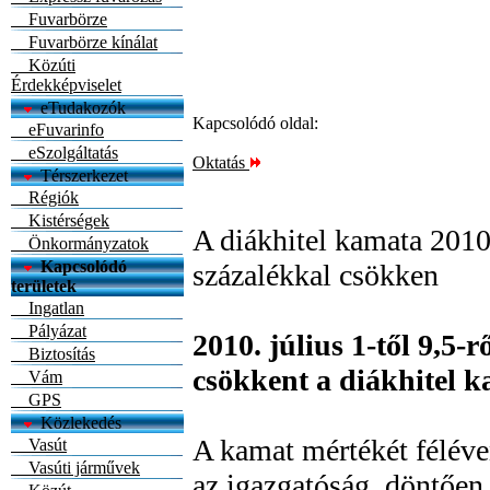
Fuvarbörze
Fuvarbörze kínálat
Közúti
Érdekképviselet
eTudakozók
Kapcsolódó oldal:
eFuvarinfo
eSzolgáltatás
Oktatás
Térszerkezet
Régiók
Kistérségek
A diákhitel kamata 2010.
Önkormányzatok
Kapcsolódó
százalékkal csökken
területek
Ingatlan
Pályázat
2010. július 1-től 9,5-r
Biztosítás
csökkent a diákhitel k
Vám
GPS
Közlekedés
A kamat mértékét féléve
Vasút
Vasúti járművek
az igazgatóság, döntően