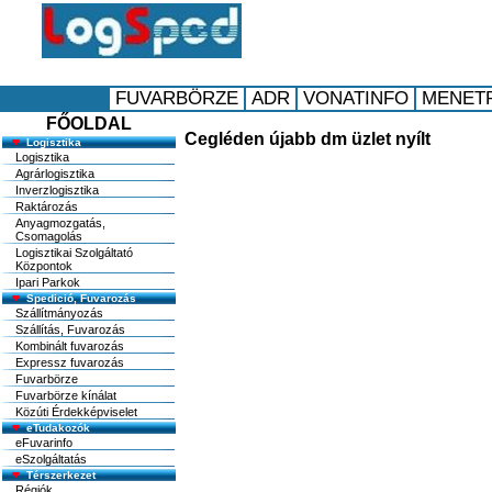
FŐOLDAL
Cegléden újabb dm üzlet nyílt
Logisztika
Logisztika
Agrárlogisztika
Inverzlogisztika
Raktározás
Anyagmozgatás,
Csomagolás
Logisztikai Szolgáltató
Központok
Ipari Parkok
Spedició, Fuvarozás
Szállítmányozás
Szállítás, Fuvarozás
Kombinált fuvarozás
Expressz fuvarozás
Fuvarbörze
Fuvarbörze kínálat
Közúti Érdekképviselet
eTudakozók
eFuvarinfo
eSzolgáltatás
Térszerkezet
Régiók