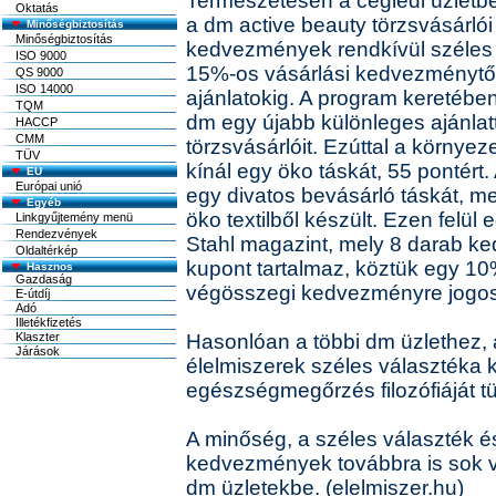
Természetesen a ceglédi üzletben
Oktatás
a dm active beauty törzsvásárló
Minőségbiztosítás
Minőségbiztosítás
kedvezmények rendkívül széles s
ISO 9000
15%-os vásárlási kedvezménytől
QS 9000
ISO 14000
ajánlatokig. A program keretéb
TQM
dm egy újabb különleges ajánlatt
HACCP
CMM
törzsvásárlóit. Ezúttal a környe
TÜV
kínál egy öko táskát, 55 pontért
EU
Európai unió
egy divatos bevásárló táskát, me
Egyéb
öko textilből készült. Ezen felül e
Linkgyűjtemény menü
Rendezvények
Stahl magazint, mely 8 darab k
Oldaltérkép
kupont tartalmaz, köztük egy 10
végösszegi kedvezményre jogosí
Hasonlóan a többi dm üzlethez, 
élelmiszerek széles választéka 
egészségmegőrzés filozófiáját tü
A minőség, a széles választék é
kedvezmények továbbra is sok v
dm üzletekbe. (elelmiszer.hu)