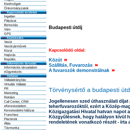
Kistérségek
Önkormányzatok
Kapcsolódó területek
Ingatlan
Pályázat
Biztosítás
Budapesti útdíj
Vám
GPS
Közlekedés
Vasút
Vasúti járművek
Kapcsolódó oldal:
Közút
Hajózás
Repülés
Közút
Információs társadal.
Szállítás, Fuvarozás
Információs társadalom
A fuvarozók demonstrálnak
eÜgyintézés
Vállalat
Vállalatirányítás
Virtuális Vállalat
Törvénysértő a budapesti útd
PR
Marketing
Reklám
Jogellenesen szed úthasználati díjat 
Call Center, CRM
teherfuvarozóktól, ezért a Közép-ma
eKereskedelem
Kereskedelmi hálózat
Közigazgatási Hivatal hatvan napot a
Franchise
Közgyűlésnek, hogy hatályon kívül h
Piacterek
rendeletének vonatkozó részét - írta
Állás
Távmunka