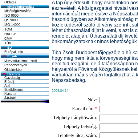
A lap úgy értesült, hogy csütörtökön po
Oktatás
Minőségbiztosítás
észrevételt. A közigazgatási hivatal vez
Minőségbiztosítás
információját megerősítve a Népszaba
ISO 9000
hasonló ügyben az Alkotmánybíróság má
QS 9000
közlekedésről szóló törvény szerint cs
ISO 14000
TQM
lehet úthasználati díjat kivetni, s azt is
HACCP
rendelet alapján. Úthasználati díj kivet
CMM
önkormányzatoknak nincs lehetőségük -
TÜV
EU
Európai unió
Tiba Zsolt, Budapest főjegyzője a hír 
Egyéb
hogy még nem látta a törvényességi ész
Linkgyűjtemény menü
nem tud reagálni, de általánosságban m
Rendezvények
helyzetről a Fővárosi Közgyűlésnek kell
Oldaltérkép
várhatóan május végén foglalkozhat a k
Népszabadság.
2008.04.14.
Név:
E-mail cím:
*
Telphely irányítószám:
Telphely helység:
Telphely útca, szám: