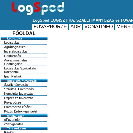
FŐOLDAL
Logisztika
Logisztika
Agrárlogisztika
Inverzlogisztika
Raktározás
Anyagmozgatás,
Csomagolás
Logisztikai Szolgáltató
Központok
Ipari Parkok
Spedició, Fuvarozás
Szállítmányozás
Szállítás, Fuvarozás
Kombinált fuvarozás
Expressz fuvarozás
Fuvarbörze
Fuvarbörze kínálat
Közúti Érdekképviselet
eTudakozók
eFuvarinfo
eSzolgáltatás
Térszerkezet
Régiók