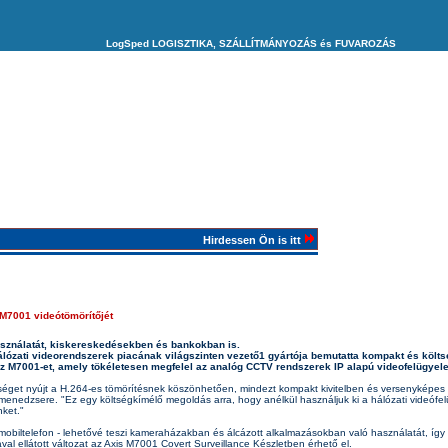
LogSped LOGISZTIKA, SZÁLLÍTMÁNYOZÁS és FUVAROZÁS
Hirdessen Ön is itt
M7001 videótömörítőjét
asználatát, kiskereskedésekben és bankokban is.
lózati videorendszerek piacának világszinten vezető1 gyártója bemutatta kompakt és költ
az M7001-et, amely tökéletesen megfelel az analóg CCTV rendszerek IP alapú videofelügyele
éget nyújt a H.264-es tömörítésnek köszönhetően, mindezt kompakt kivitelben és versenyképes á
nedzsere. "Ez egy költségkímélő megoldás arra, hogy anélkül használjuk ki a hálózati videófelü
ket."
 mobiltelefon - lehetővé teszi kameraházakban és álcázott alkalmazásokban való használatát, í
erával ellátott változat az Axis M7001 Covert Surveillance Készletben érhető el.