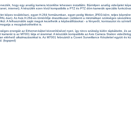
vezték, hogy egy analóg kamera közelébe lehessen installálni. Bármilyen analóg videójelet képes
tranet, internet). A készülék ezen kívül kompatibilis a PTZ és PTZ dóm kamerák speciális funkcióva
elet képes továbbítani, egyet H.264 formátumban, egyet pedig Motion JPEG-ként, teljes képmér
L-ban). Az Axis H.264-es tömörítője drasztikusan csökkenti a minimálisan szükséges sávszéles
ül. A felhasználók saját maguk kezelhetik a képbeállításokat - a fényerőt, kontrasztot és színtel
támogatja a mozgásérzékelést is.
es energiát az Ethernet-kábel közvetítésével nyeri, így nincs szükség külön tápkábelre, és az i
t kamerát is az M7001 látja el árammal. A készülék kompatibilis az Axis Camera Station videófelügye
 elérhető alkalmazásokkal is. Az M7001 februártól a Covert Surveillance Készlettel együtt és kü
l. (logsped)