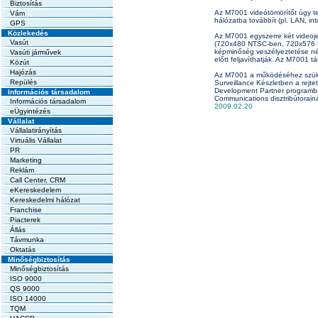
Biztosítás
Az M7001 videótömörítőt úgy ter
Vám
hálózatba továbbít (pl. LAN, in
GPS
Közlekedés
Az M7001 egyszerre két videoj
Vasút
(720x480 NTSC-ben, 720x576 PA
képminőség veszélyeztetése nélk
Vasúti járművek
előtt feljavíthatják. Az M7001 
Közút
Hajózás
Az M7001 a működéséhez szükség
Repülés
Surveillance Készletben a rejtet
Development Partner programban
Információs társadalom
Communications disztribútorainá
Információs társadalom
2009.02.20
eÜgyintézés
Vállalat
Vállalatirányítás
Virtuális Vállalat
PR
Marketing
Reklám
Call Center, CRM
eKereskedelem
Kereskedelmi hálózat
Franchise
Piacterek
Állás
Távmunka
Oktatás
Minőségbiztosítás
Minőségbiztosítás
ISO 9000
QS 9000
ISO 14000
TQM