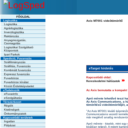
FŐOLDAL
Logisztika
Axis M7001 videótömörítő
Logisztika
Agrárlogisztika
Inverzlogisztika
Raktározás
Anyagmozgatás,
Csomagolás
Logisztikai Szolgáltató
Központok
Ipari Parkok
Spedició, Fuvarozás
Szállítmányozás
Szállítás, Fuvarozás
eTarget hirdetés
Kombinált fuvarozás
Expressz fuvarozás
Kapcsolódó oldal:
Fuvarbörze
Kereskedelmi hálózatok
Fuvarbörze kínálat
Közúti Érdekképviselet
eTudakozók
Az Axis bemutatta a kompakt 
eFuvarinfo
eSzolgáltatás
Apró mérete lehetővé teszi h
Az Axis Communications, a há
Térszerkezet
tömörítésű videótömörítőjét, 
Régiók
Kistérségek
"Az Axis M7001 kiváló képminős
Önkormányzatok
Communications vezető termékme
már meglévő analóg rendszerün
Kapcsolódó területek
Ingatlan
Apró mérete - kisebb, mint egy
Pályázat
kiválóan teljesít. A rejtett kam