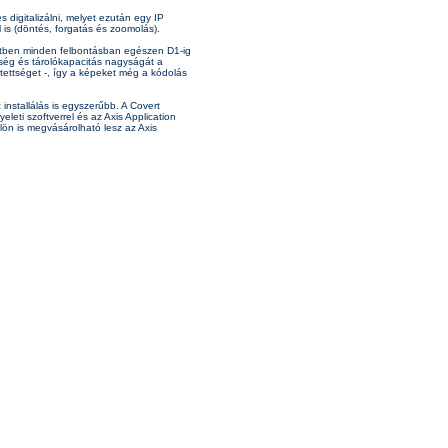
 digitalizálni, melyet ezután egy IP
l is (döntés, forgatás és zoomolás).
etben minden felbontásban egészen D1-ig
ség és tárolókapacitás nagyságát a
ítettséget -, így a képeket még a kódolás
nstallálás is egyszerűbb. A Covert
leti szoftverrel és az Axis Application
lön is megvásárolható lesz az Axis