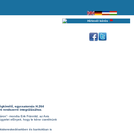
Hírlevél kérés
ségkímélő, egycsatornás H.264
ti rendszerré integrálásához.
ron"- mondta Erik Frännlid, az Axis
gyelet előnyeit, hogy le kéne cserélnünk
gy kiskereskedésekben és bankokban is