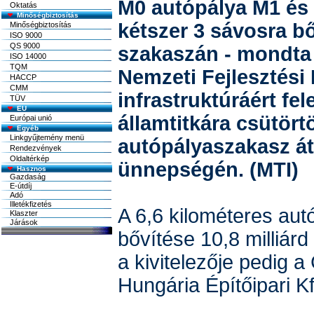
M0 autópálya M1 és 
Oktatás
Minőségbiztosítás
kétszer 3 sávosra bő
Minőségbiztosítás
ISO 9000
QS 9000
szakaszán - mondta 
ISO 14000
TQM
Nemzeti Fejlesztési
HACCP
CMM
infrastruktúráért fel
TÜV
EU
államtitkára csütört
Európai unió
Egyéb
Linkgyűjtemény menü
autópályaszakasz á
Rendezvények
Oldaltérkép
ünnepségén. (MTI)
A 6,6 kilométeres au
bővítése 10,8 milliárd 
a kivitelezője pedig a
Hungária Építőipari Kft