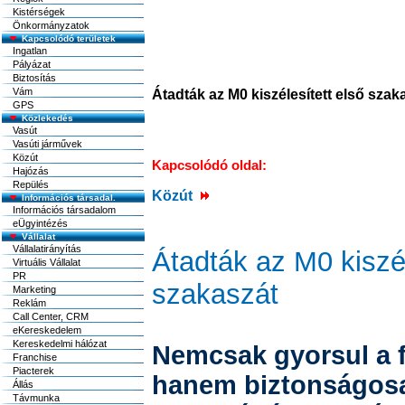
Kistérségek
Önkormányzatok
Kapcsolódó területek
Ingatlan
Pályázat
Biztosítás
Vám
Átadták az M0 kiszélesített első szak
GPS
Közlekedés
Vasút
Vasúti járművek
Közút
Kapcsolódó oldal:
Hajózás
Repülés
Közút
Információs társadal.
Információs társadalom
eÜgyintézés
Vállalat
Vállalatirányítás
Átadták az M0 kiszél
Virtuális Vállalat
PR
szakaszát
Marketing
Reklám
Call Center, CRM
eKereskedelem
Kereskedelmi hálózat
Nemcsak gyorsul a 
Franchise
Piacterek
hanem biztonságosa
Állás
Távmunka