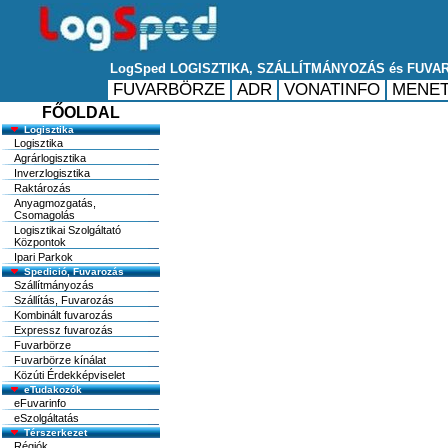
FŐOLDAL
Logisztika
Logisztika
Agrárlogisztika
Inverzlogisztika
Raktározás
Anyagmozgatás,
Csomagolás
Logisztikai Szolgáltató
Központok
Ipari Parkok
Spedició, Fuvarozás
Szállítmányozás
Szállítás, Fuvarozás
Kombinált fuvarozás
Expressz fuvarozás
Fuvarbörze
Fuvarbörze kínálat
Közúti Érdekképviselet
eTudakozók
eFuvarinfo
eSzolgáltatás
Térszerkezet
Régiók