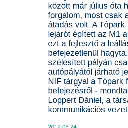
között már július óta 
forgalom, most csak 
átadás volt. A Tópark 
lejárót épített az M1 
ezt a fejlesztő a leáll
befejezetlenül hagyta
szélesített pályán cs
autópályától járható j
NIF tárgyal a Tópark f
befejezésről - mondt
Loppert Dániel, a tár
kommunikációs vezető
2012.08.24.