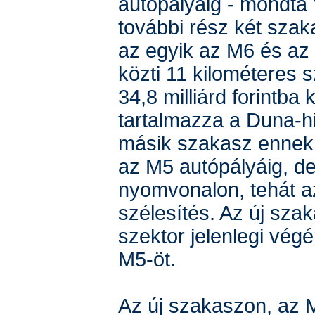
autópályáig - mondta 
további rész két szak
az egyik az M6 és az
közti 11 kilométeres 
34,8 milliárd forintba 
tartalmazza a Duna-hi
másik szakasz ennek 
az M5 autópályáig, de
nyomvonalon, tehát 
szélesítés. Az új sza
szektor jelenlegi végén
M5-öt.
Az új szakaszon, az 