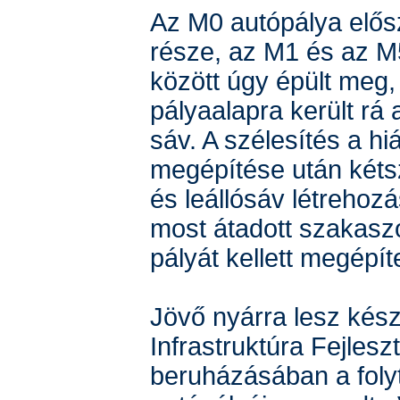
Az M0 autópálya elősz
része, az M1 és az M
között úgy épült meg
pályaalapra került rá 
sáv. A szélesítés a hi
megépítése után kéts
és leállósáv létrehozás
most átadott szakasz
pályát kellett megépít
Jövő nyárra lesz kés
Infrastruktúra Fejleszt
beruházásában a foly