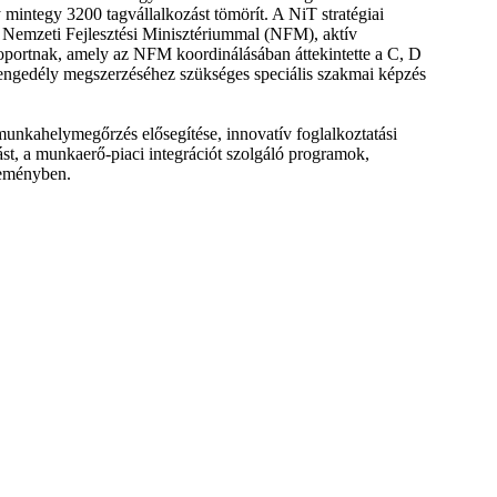
 mintegy 3200 tagvállalkozást tömörít. A NiT stratégiai
a Nemzeti Fejlesztési Minisztériummal (NFM), aktív
oportnak, amely az NFM koordinálásában áttekintette a C, D
 engedély megszerzéséhez szükséges speciális szakmai képzés
munkahelymegőrzés elősegítése, innovatív foglalkoztatási
ást, a munkaerő-piaci integrációt szolgáló programok,
zleményben.