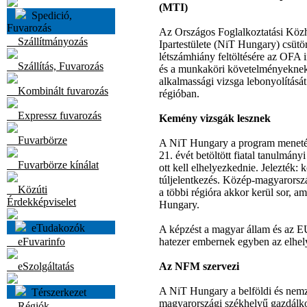
(MTI)
Spedició,
Fuvarozás
Az Országos Foglalkoztatási Köz
Szállítmányozás
Ipartestülete (NiT Hungary) csütö
létszámhiány feltöltésére az OFA 
Szállítás, Fuvarozás
és a munkaköri követelményeknek v
alkalmassági vizsga lebonyolításá
Kombinált fuvarozás
régióban.
Expressz fuvarozás
Kemény vizsgák lesznek
Fuvarbörze
A NiT Hungary a program menetérő
21. évét betöltött fiatal tanulmán
Fuvarbörze kínálat
ott kell elhelyezkednie. Jelezték:
túljelentkezés. Közép-magyarország
Közúti
a többi régióra akkor kerül sor, a
Érdekképviselet
Hungary.
eTudakozók
A képzést a magyar állam és az EU 
eFuvarinfo
hatezer embernek egyben az elhelye
eSzolgáltatás
Az NFM szervezi
A NiT Hungary a belföldi és nemze
Térszerkezet
magyarországi székhelyű gazdálko
Régiók