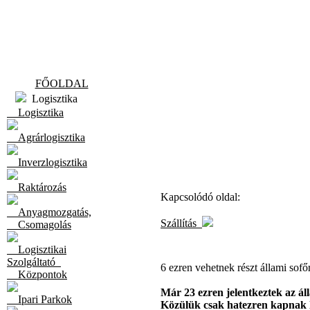
FŐOLDAL
Logisztika
Logisztika
Agrárlogisztika
Inverzlogisztika
Raktározás
Kapcsolódó oldal:
Anyagmozgatás,
Szállítás
Csomagolás
Logisztikai
Szolgáltató
6 ezren vehetnek részt állami sof
Központok
Már 23 ezren jelentkeztek az ál
Ipari Parkok
Közülük csak hatezren kapnak le