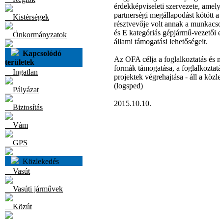
érdekképviseleti szervezete, amely
partnerségi megállapodást kötött 
Kistérségek
résztvevője volt annak a munkacs
és E kategóriás gépjármű-vezetői
Önkormányzatok
állami támogatási lehetőségeit.
Kapcsolódó
Az OFA célja a foglalkoztatás és 
területek
formák támogatása, a foglalkoztat
Ingatlan
projektek végrehajtása - áll a kö
(logsped)
Pályázat
2015.10.10.
Biztosítás
Vám
GPS
Közlekedés
Vasút
Vasúti járművek
Közút