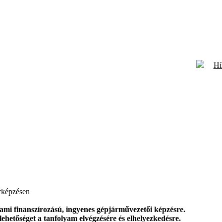
Hí
őrképzésen
lami finanszírozású, ingyenes gépjárművezetői képzésre.
hetőséget a tanfolyam elvégzésére és elhelyezkedésre.