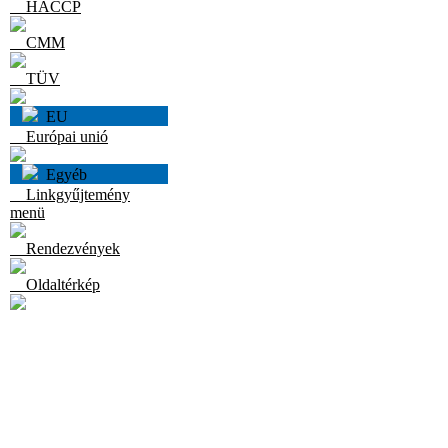
HACCP
CMM
TÜV
EU
Európai unió
Egyéb
Linkgyűjtemény
menü
Rendezvények
Oldaltérkép