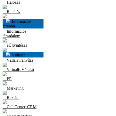
Hajózás
Repülés
Információs
társadal.
Információs
társadalom
eÜgyintézés
Vállalat
Vállalatirányítás
Virtuális Vállalat
PR
Marketing
Reklám
Call Center, CRM