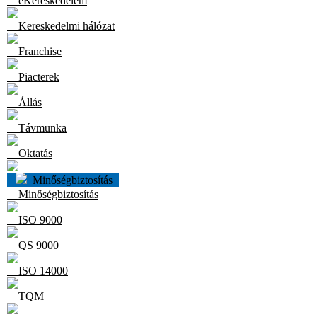
eKereskedelem
Kereskedelmi hálózat
Franchise
Piacterek
Állás
Távmunka
Oktatás
Minőségbiztosítás
Minőségbiztosítás
ISO 9000
QS 9000
ISO 14000
TQM