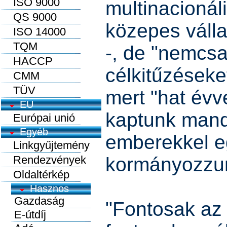
ISO 9000
multinacionáli
QS 9000
közepes váll
ISO 14000
TQM
-, de "nemcs
HACCP
célkitűzéseket
CMM
TÜV
mert "hat évve
EU
kaptunk mand
Európai unió
Egyéb
emberekkel e
Linkgyűjtemény
Rendezvények
kormányozzu
Oldaltérkép
"Fontosak az