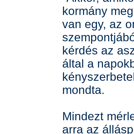
kormány megg
van egy, az o
szempontjábó
kérdés az asz
által a napokb
kényszerbetel
mondta.
Mindezt mérle
arra az állás