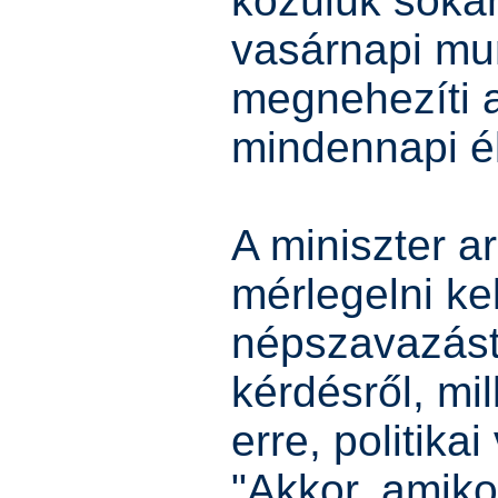
közülük soka
vasárnapi mu
megnehezíti 
mindennapi él
A miniszter arr
mérlegelni ke
népszavazást 
kérdésről, mil
erre, politikai
"Akkor, amiko