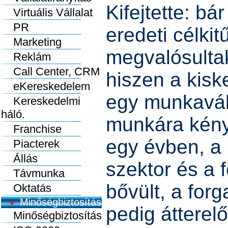
Kifejtette: b
Virtuális Vállalat
PR
eredeti célkit
Marketing
megvalósultak
Reklám
Call Center, CRM
hiszen a kis
eKereskedelem
egy munkaváll
Kereskedelmi
háló.
munkára kénys
Franchise
egy évben, a
Piacterek
Állás
szektor és a 
Távmunka
bővült, a for
Oktatás
Minőségbiztosítás
pedig átterelő
Minőségbiztosítás