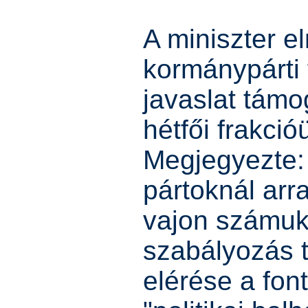
A miniszter e
kormánypárti 
javaslat támo
hétfői frakció
Megjegyezte: 
pártoknál arr
vajon számuk
szabályozás t
elérése a fon