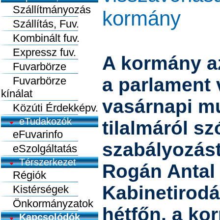
Szállítmányozás
kormány
Szállítás, Fuv.
Kombinált fuv.
Expressz fuv.
A kormány az
Fuvarbörze
a parlament 
Fuvarbörze
kínálat
vasárnapi m
Közúti Érdekképv.
eTudakozók
tilalmáról sz
eFuvarinfo
szabályozást 
eSzolgáltatás
Térszerkezet
Rogán Antal 
Régiók
Kabinetirodá
Kistérségek
Önkormányzatok
hétfőn, a ko
Kapcsolódók