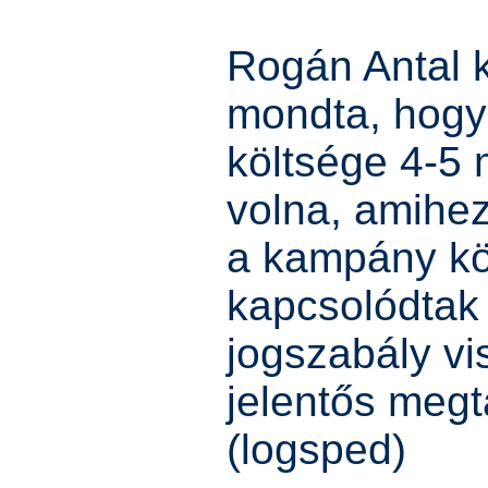
Rogán Antal 
mondta, hogy
költsége 4-5 mi
volna, amihez 
a kampány kö
kapcsolódtak 
jogszabály v
jelentős megta
(logsped)