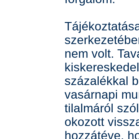
Tájékoztatása
szerkezetébe
nem volt. Tav
kiskereskedel
százalékkal b
vasárnapi m
tilalmáról sz
okozott vissz
hozzátéve, ho