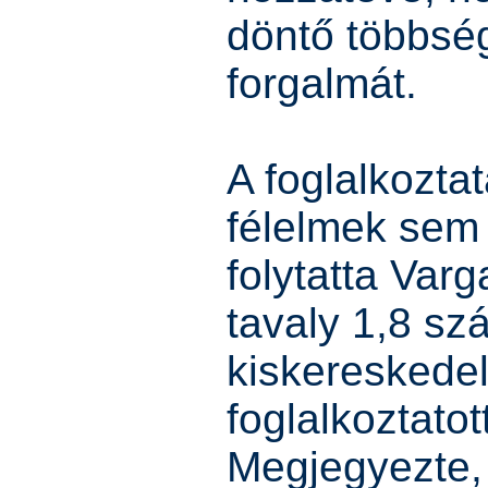
döntő többsé
forgalmát.
A foglalkozta
félelmek sem 
folytatta Varg
tavaly 1,8 szá
kiskeresked
foglalkoztato
Megjegyezte,