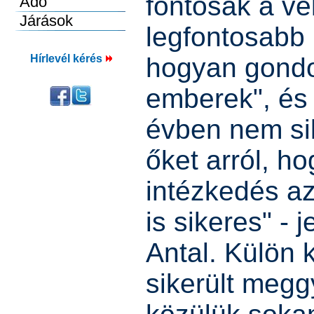
fontosak a v
legfontosabb
Hírlevél kérés
hogyan gondo
emberek", és 
évben nem si
őket arról, h
intézkedés a
is sikeres" - 
Antal. Külön 
sikerült megg