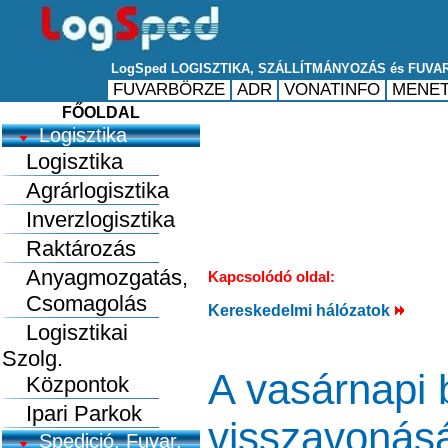
FŐOLDAL
Logisztika
Logisztika
Agrárlogisztika
Inverzlogisztika
Raktározás
Anyagmozgatás,
Kapcsolódó oldal:
Csomagolás
Kereskedelmi hálózatok
Logisztikai
Szolg.
A vasárnapi 
Központok
Ipari Parkok
visszavonásá
Spedició, Fuvar.