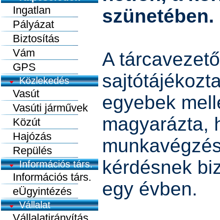
Ingatlan
szünetében. 
Pályázat
Biztosítás
Vám
A tárcavezető
GPS
sajtótájékozt
Közlekedés
Vasút
egyebek melle
Vasúti járművek
magyarázta, 
Közút
Hajózás
munkavégzés 
Repülés
kérdésnek biz
Információs társ.
Információs társ.
egy évben.
eÜgyintézés
Vállalat
Vállalatirányítás