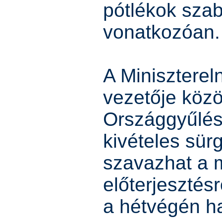
pótlékok sza
vonatkozóan.
A Miniszterel
vezetője közö
Országgyűlés
kivételes sür
szavazhat a m
előterjesztésr
a hétvégén ha