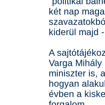
"politikai bal
két nap maga
szavazatokbó
kiderül majd -
A sajtótájékoz
Varga Mihály
miniszter is, 
hogyan alakul
évben a kisk
forgalom.