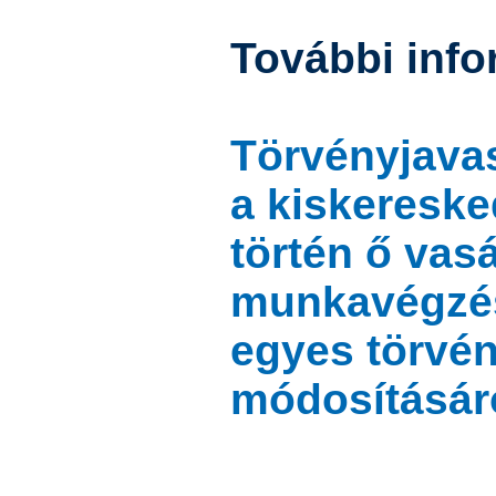
További info
Törvényjavas
a kiskereske
történ ő vas
munkavégzé
egyes törvé
módosításár