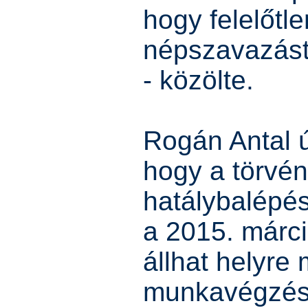
hogy felelőtl
népszavazást
- közölte.
Rogán Antal ú
hogy a törvén
hatálybalépé
a 2015. márci
állhat helyre
munkavégzésr