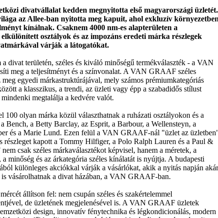
i divatvállalat kedden megnyitotta első magyarországi üzletét.
j világa az Allee-ban nyitotta meg kapuit, ahol exkluzív környezetbe
 élményt kínálnak. Csaknem 4000 nm-es alapterületen a
elkülönített osztályok és az impozáns eredeti márka részlegek
vatmárkával várják a látogatókat.
 a divat területén, széles és kiváló minőségű termékválaszték - a VAN
íti meg a teljesítményt és a színvonalat. A VAN GRAAF széles
z meg egyedi márkastruktúrájával, mely számos prémiumkategóriás
özött a klasszikus, a trendi, az üzleti vagy épp a szabadidős stílust
 mindenki megtalálja a kedvére valót.
el 100 olyan márka közül választhatnak a ruházati osztályokon és a
 a Bench, a Betty Barclay, az Esprit, a Barbour, a Wellensteyn, a
er és a Marie Lund. Ezen felül a VAN GRAAF-nál "üzlet az üzletben
s részleget kapott a Tommy Hilfiger, a Polo Ralph Lauren és a Paul &
m csak széles márkaválasztékot képvisel, hanem a méretek, a
 a minőség és az árkategória széles kínálatát is nyújtja. A budapesti
ából különleges akciókkal várják a vásárlókat, akik a nyitás napján aká
is vásárolhatnak a divat házában, a VAN GRAAF-ban.
j mércét állítson fel: nem csupán széles és szakértelemmel
mentjével, de üzletének megjelenésével is. A VAN GRAAF üzletek
emzetközi design, innovatív fénytechnika és légkondicionálás, modern