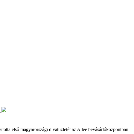
t
ta első magyarországi divatüzletét az Allee bevásárlóközpontban