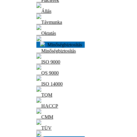
Piacterek
Állás
Távmunka
Oktatás
Minőségbiztosítás
Minőségbiztosítás
ISO 9000
QS 9000
ISO 14000
TQM
HACCP
CMM
TÜV