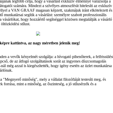
égiájának legfőbb célja, hogy a vásárlást exkluzív élménnyé varázsolja a
atói számára. Mindezt a szívélyes atmoszférát hitelesíti az exkluzív
mellyel a VAN GRAAF magasan képzett, szakmájuk iránt elkötelezett és
tő munkatársai segítik a vásárlást: személyre szabott professzionális
a vásárlókat, hogy hozzáértő segítséggel közösen megtalálják a vásárló
ltözködési stílust.
képre kattintva, az nagy méretben jelenik meg!
den a vevők kényelmét szolgálja: a hívogató pihenőterek, a felfrissülés
épcső, de az átfogó szolgáltatások sorát az ingyenes díszcsomagolás
l még azzal is kiegészítették, hogy igény esetén az üzlet munkatársa
sárlónak.
egnyerő minőség", mely a vállalat filozófiáját testesíti meg, és
k forrása, mint a minőség, az őszinteség, a jó stílusérzék és a