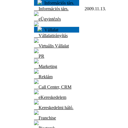
Információs társ.
Információs társ.
2009.11.13.
eÜgyintézés
Vállalat
Vállalatirányítás
Virtuális Vállalat
PR
Marketing
Reklám
Call Center, CRM
eKereskedelem
Kereskedelmi háló.
Franchise