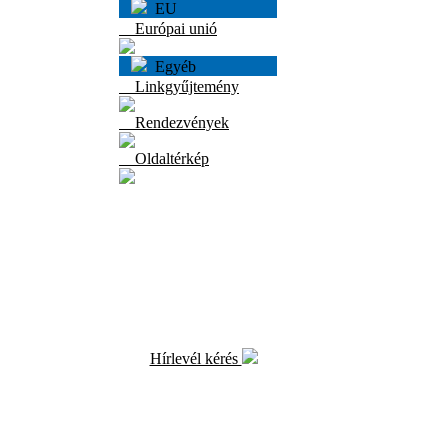
EU
Európai unió
Egyéb
Linkgyűjtemény
Rendezvények
Oldaltérkép
Hírlevél kérés