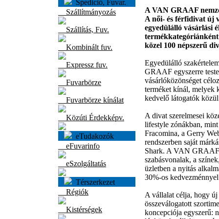
Spedició, Fuvar.
A VAN GRAAF nemzetköz
Szállítmányozás
A női- és férfidivat ú
egyedülálló vásárlási
Szállítás, Fuv.
termékkategóriánként 
közel 100 népszerű di
Kombinált fuv.
Egyedülálló szakértelem
Expressz fuv.
GRAAF egyszerre testes
vásárlóközönséget célo
Fuvarbörze
terméket kínál, melyek k
kedvelő látogatók közül
Fuvarbörze kínálat
A divat szerelmesei köz
Közúti Érdekképv.
lifestyle zónákban, mint
Fracomina, a Gerry Web
eTudakozók
rendszerben saját márká
eFuvarinfo
Shark. A VAN GRAAF ne
szabásvonalak, a színek,
eSzolgáltatás
üzletben a nyitás alkalm
30%-os kedvezménnyel 
Térszerkezet
Régiók
A vállalat célja, hogy ú
összeválogatott szorti
Kistérségek
koncepciója egyszerű: n