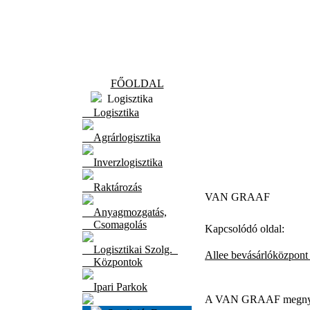
FŐOLDAL
Logisztika
Logisztika
Agrárlogisztika
Inverzlogisztika
Raktározás
VAN GRAAF
Anyagmozgatás,
Csomagolás
Kapcsolódó oldal:
Logisztikai Szolg.
Allee bevásárlóközpon
Központok
Ipari Parkok
A VAN GRAAF megnyitot