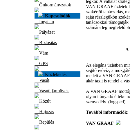
légkör. A vállalat strat
Önkormányzatok
VAN GRAAF üzletek látog
szakértői tanácsadás, 
Kapcsolódók
saját részlegükön szakér
Ingatlan
tanácsokkal támogatják 
számára legmegfelelőbb ö
Pályázat
Biztosítás
A 
Vám
GPS
Az elegáns üzletben min
segítő ivóvíz, a mozgól
Közlekedés
mellett a VAN GRAAF-ná
Vasút
akár taxit is rendel a vá
Vasúti járművek
A VAN GRAAF mottója "M
olyan irányadó értékeine
Közút
szenvedély. (logsped)
Hajózás
További információk:
Repülés
VAN GRAAF