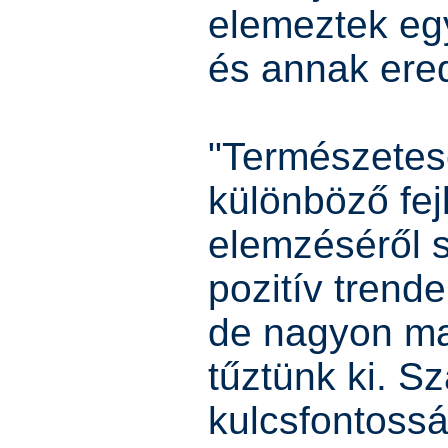
elemeztek eg
és annak ere
"Természetes
különböző fej
elemzéséről 
pozitív trend
de nagyon ma
tűztünk ki. 
kulcsfontossá