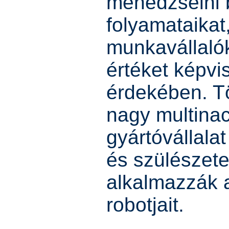
menedzselni b
folyamataikat
munkavállaló
értéket képvi
érdekében. T
nagy multinac
gyártóvállala
és szülészete
alkalmazzák 
robotjait.