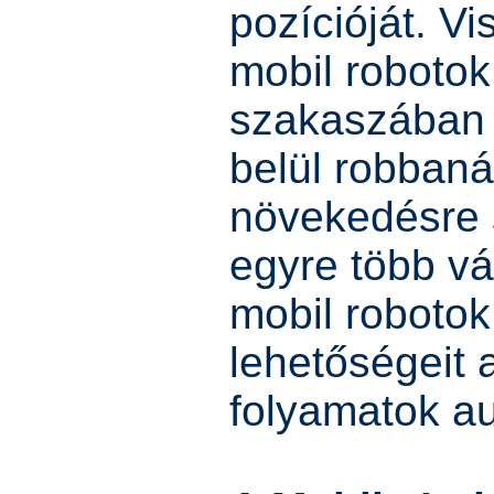
pozícióját. Vi
mobil robotok
szakaszában 
belül robban
növekedésre 
egyre több vál
mobil roboto
lehetőségeit a
folyamatok au