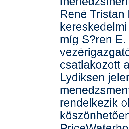
menedzsmentet
René Tristan
kereskedelmi 
míg S?ren E.
vezérigazgató
csatlakozott a
Lydiksen jele
menedzsment 
rendelkezik o
köszönhetően
PriceWaterho