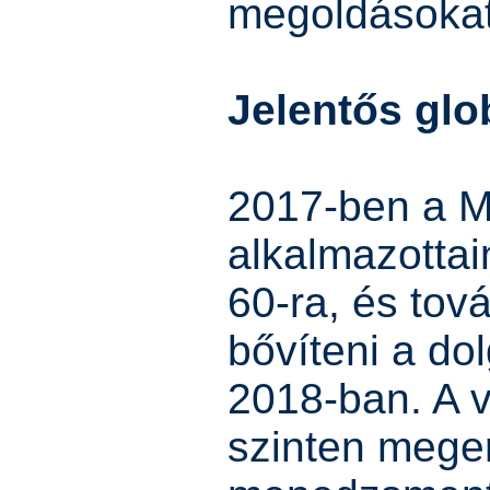
megoldásokat
Jelentős glo
2017-ben a M
alkalmazottai
60-ra, és tová
bővíteni a do
2018-ban. A v
szinten meger