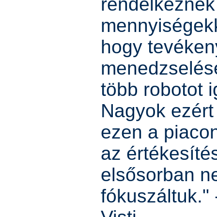
rendelkeznek
mennyiségekke
hogy tevéken
menedzselésé
több robotot 
Nagyok ezért 
ezen a piaco
az értékesíté
elsősorban n
fókuszáltuk.