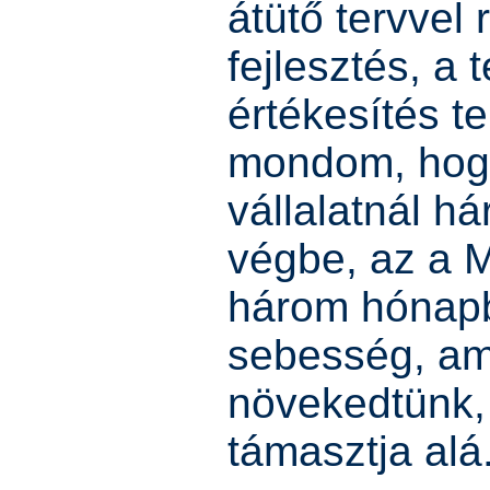
átütő tervvel
fejlesztés, a 
értékesítés te
mondom, hog
vállalatnál h
végbe, az a 
három hónapba
sebesség, am
növekedtünk,
támasztja alá.