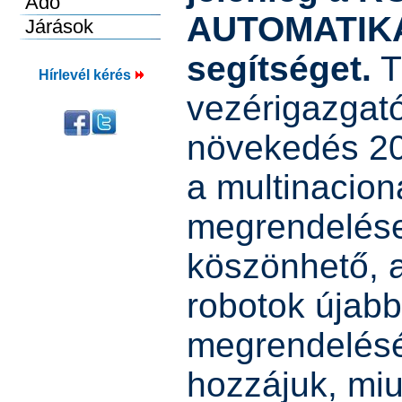
AUTOMATIKA 
segítséget.
T
Hírlevél kérés
vezérigazgató
növekedés 20
a multinacion
megrendelése
köszönhető, 
robotok újabb
megrendelésév
hozzájuk, miu