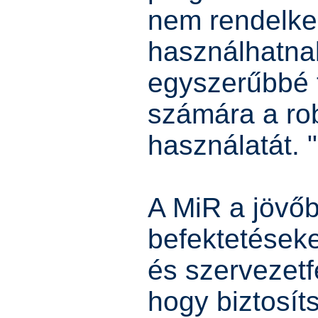
nem rendelke
használhatna
egyszerűbbé t
számára a ro
használatát. "
A MiR a jövőb
befektetéseke
és szervezetf
hogy biztosít