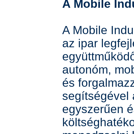
A Mobile Indu
A Mobile Indu
az ipar legfej
együttműködő
autonóm, mobil
és forgalmaz
segítségével 
egyszerűen é
költséghaték