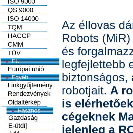
ISO 9000
QS 9000
ISO 14000
Az éllovas dá
TQM
Robots (MiR) 
HACCP
CMM
és forgalmazz
TÜV
EU
legfejlettebb
Európai unió
biztonságos,
Egyéb
Linkgyűjtemény
robotjait.
A r
Rendezvények
is elérhetőe
Oldaltérkép
cégeknek M
jelenleg a R