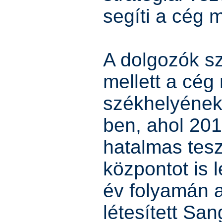
segíti a cég 
A dolgozók s
mellett a cé
székhelyének
ben, ahol 20
hatalmas tesz
központot is l
év folyamán a
létesített Sa