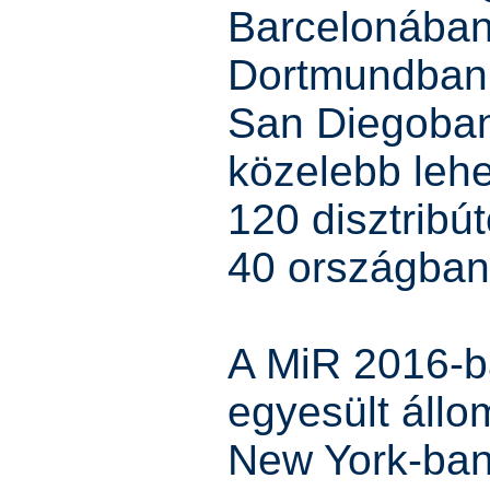
Barcelonában
Dortmundban
San Diegoban 
közelebb leh
120 disztribú
40 országban
A MiR 2016-b
egyesült állom
New York-ban