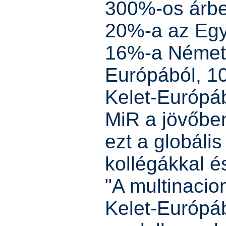
300%-os árbe
20%-a az Egy
16%-a Németo
Európából, 1
Kelet-Európáb
MiR a jövőben
ezt a globális
kollégákkal és
"A multinacio
Kelet-Európá