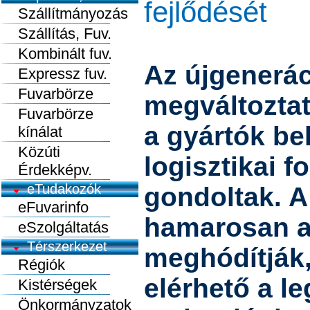
fejlődését
Szállítmányozás
Szállítás, Fuv.
Kombinált fuv.
Az újgenerác
Expressz fuv.
Fuvarbörze
megváltoztat
Fuvarbörze
a gyártók bel
kínálat
Közúti
logisztikai f
Érdekképv.
eTudakozók
gondoltak. A
eFuvarinfo
hamarosan a 
eSzolgáltatás
Térszerkezet
meghódítják,
Régiók
elérhető a l
Kistérségek
Önkormányzatok