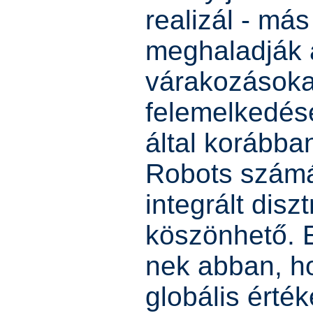
realizál - más
meghaladják 
várakozásoka
felemelkedés
által korábba
Robots számár
integrált disz
köszönhető. E
nek abban, ho
globális érték