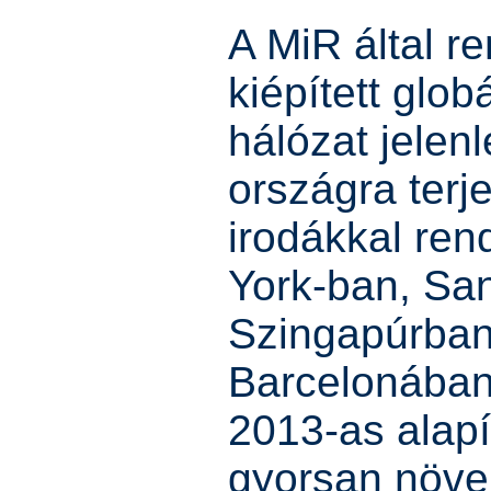
A MiR által r
kiépített globá
hálózat jelen
országra terje
irodákkal re
York-ban, Sa
Szingapúrban
Barcelonában
2013-as alapí
gyorsan növe