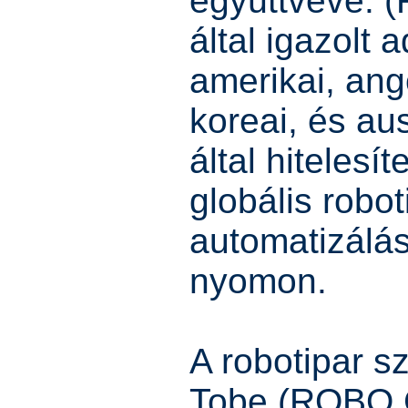
együttvéve. 
által igazolt 
amerikai, ang
koreai, és au
által hitelesí
globális robot
automatizálás
nyomon.
A robotipar s
Tobe (ROBO G