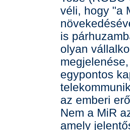
véli, hogy "a
növekedéséve
is párhuzamba
olyan vállalk
megjelenése,
egypontos kap
telekommunik
az emberi erő
Nem a MiR az
amely jelent