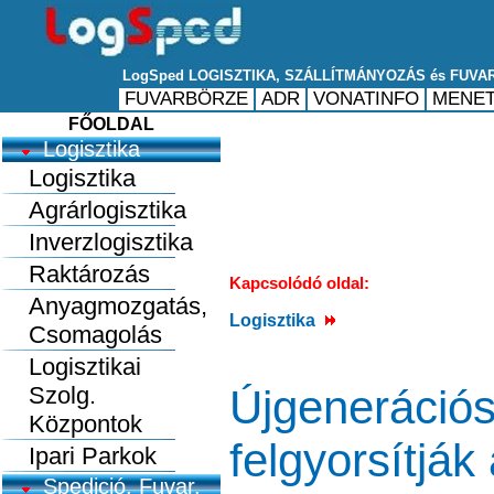
FŐOLDAL
Logisztika
Logisztika
Agrárlogisztika
Inverzlogisztika
Raktározás
Kapcsolódó oldal:
Anyagmozgatás,
Logisztika
Csomagolás
Logisztikai
Szolg.
Újgenerációs
Központok
felgyorsítják 
Ipari Parkok
Spedició, Fuvar.