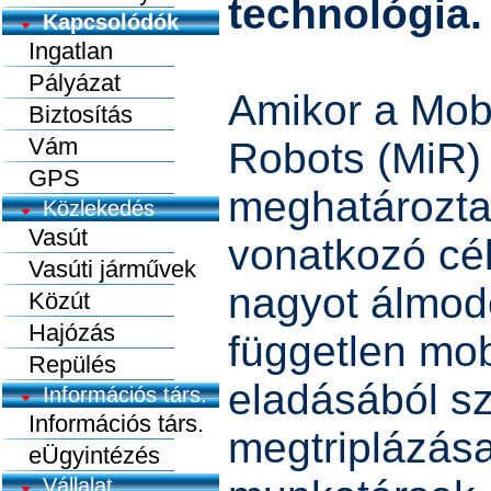
technológia.
Kapcsolódók
Ingatlan
Pályázat
Amikor a Mobi
Biztosítás
Vám
Robots (MiR)
GPS
meghatározta
Közlekedés
Vasút
vonatkozó cél
Vasúti járművek
nagyot álmodo
Közút
Hajózás
független mob
Repülés
eladásából s
Információs társ.
Információs társ.
megtriplázása 
eÜgyintézés
Vállalat