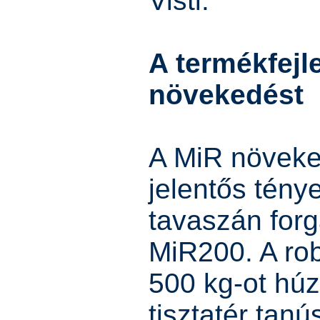
Visti.
A termékfejl
növekedést
A MiR növeke
jelentős tény
tavaszán for
MiR200. A rob
500 kg-ot húz
tisztatér tanú