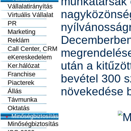
munkatársak 
Vállalatirányítás
nagyközönség
Virtuális Vállalat
PR
nyílvánosságr
Marketing
Decemberben,
Reklám
Call Center, CRM
megrendelése
eKereskedelem
után a kitűzöt
Ker.hálózat
Franchise
bevétel 300 
Piacterek
növekedése be
Állás
Távmunka
Oktatás
Minőségbiztosítás
Minőségbiztosítás