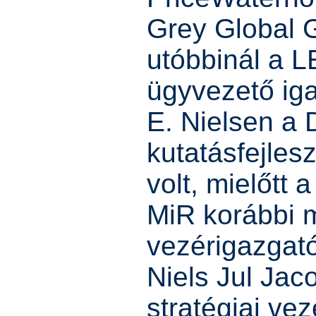
Grey Global 
utóbbinál a 
ügyvezető iga
E. Nielsen a 
kutatásfejlesz
volt, mielőtt 
MiR korábbi 
vezérigazgató
Niels Jul Jac
stratégiai ve