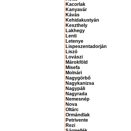
Kacorlak
Kanyavár
Kávás
Kehidakustyán
Keszthely
Lakhegy
Lenti
Letenye
Lispeszentadorján
Liszó
Lovászi
Márokföld
Misefa
Molnári
Nagygörbő
Nagykanizsa
Nagypáli
Nagyrada
Nemesnép
Nova
Oltárc
Ormándlak
Petrivente
Rezi
Sármellék