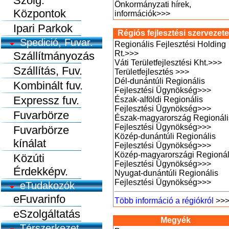
Szolg.
Önkormányzati hírek,
Központok
információk
>>>
Ipari Parkok
Régiós fejlesztési szervezet
Spedició, Fuvar.
Regionális Fejlesztési Holding
Rt.
>>>
Szállítmányozás
Váti Területfejlesztési Kht.
>>>
Szállítás, Fuv.
Területfejlesztés
>>>
Dél-dunántúli Regionális
Kombinált fuv.
Fejlesztési Ügynökség
>>>
Expressz fuv.
Észak-alföldi Regionális
Fejlesztési Ügynökség
>>>
Fuvarbörze
Észak-magyarország Regionáli
Fejlesztési Ügynökség
>>>
Fuvarbörze
Közép-dunántúli Regionális
kínálat
Fejlesztési Ügynökség
>>>
Közép-magyarországi Regionál
Közúti
Fejlesztési Ügynökség
>>>
Érdekképv.
Nyugat-dunántúli Regionális
Fejlesztési Ügynökség
>>>
eTudakozók
eFuvarinfo
Több információ a régiókról
>>
eSzolgáltatás
Megyék
Térszerkezet