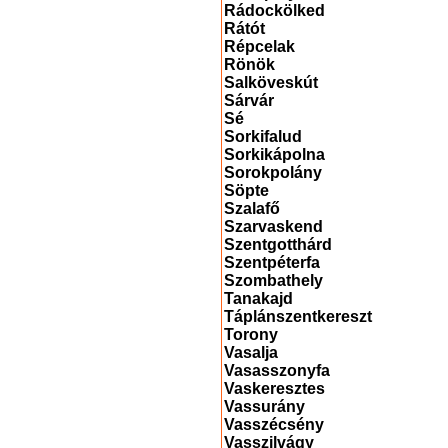
Rádockölked
Rátót
Répcelak
Rönök
Salköveskút
Sárvár
Sé
Sorkifalud
Sorkikápolna
Sorokpolány
Söpte
Szalafő
Szarvaskend
Szentgotthárd
Szentpéterfa
Szombathely
Tanakajd
Táplánszentkereszt
Torony
Vasalja
Vasasszonyfa
Vaskeresztes
Vassurány
Vasszécsény
Vasszilvágy