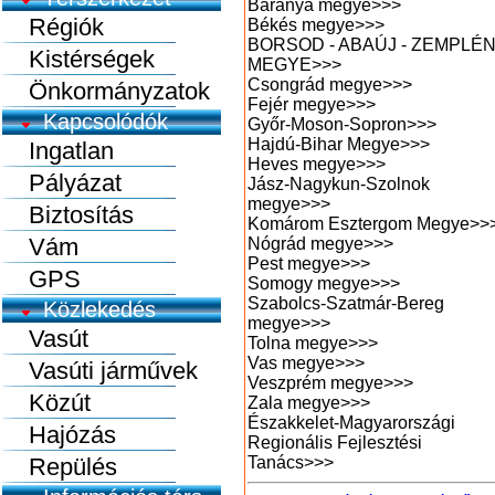
Baranya megye
>>>
Régiók
Békés megye
>>>
BORSOD - ABAÚJ - ZEMPLÉ
Kistérségek
MEGYE
>>>
Csongrád megye
>>>
Önkormányzatok
Fejér megye
>>>
Kapcsolódók
Győr-Moson-Sopron
>>>
Hajdú-Bihar Megye
>>>
Ingatlan
Heves megye
>>>
Pályázat
Jász-Nagykun-Szolnok
megye
>>>
Biztosítás
Komárom Esztergom Megye
>>
Vám
Nógrád megye
>>>
Pest megye
>>>
GPS
Somogy megye
>>>
Szabolcs-Szatmár-Bereg
Közlekedés
megye
>>>
Vasút
Tolna megye
>>>
Vas megye
>>>
Vasúti járművek
Veszprém megye
>>>
Közút
Zala megye
>>>
Északkelet-Magyarországi
Hajózás
Regionális Fejlesztési
Repülés
Tanács
>>>