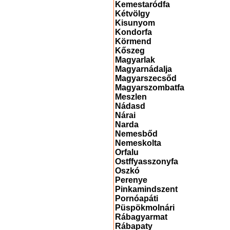
Kemestaródfa
Kétvölgy
Kisunyom
Kondorfa
Körmend
Kőszeg
Magyarlak
Magyarnádalja
Magyarszecsőd
Magyarszombatfa
Meszlen
Nádasd
Nárai
Narda
Nemesbőd
Nemeskolta
Orfalu
Ostffyasszonyfa
Oszkó
Perenye
Pinkamindszent
Pornóapáti
Püspökmolnári
Rábagyarmat
Rábapaty