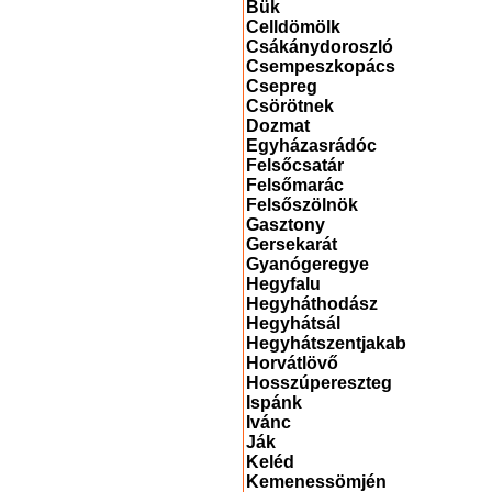
Bük
Celldömölk
Csákánydoroszló
Csempeszkopács
Csepreg
Csörötnek
Dozmat
Egyházasrádóc
Felsőcsatár
Felsőmarác
Felsőszölnök
Gasztony
Gersekarát
Gyanógeregye
Hegyfalu
Hegyháthodász
Hegyhátsál
Hegyhátszentjakab
Horvátlövő
Hosszúpereszteg
Ispánk
Ivánc
Ják
Keléd
Kemenessömjén