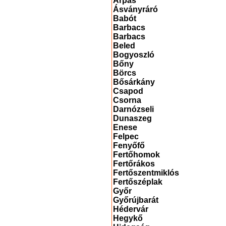
Árpás
Ásványráró
Babót
Barbacs
Barbacs
Beled
Bogyoszló
Bőny
Börcs
Bősárkány
Csapod
Csorna
Darnózseli
Dunaszeg
Enese
Felpec
Fenyőfő
Fertőhomok
Fertőrákos
Fertőszentmiklós
Fertőszéplak
Győr
Győrújbarát
Hédervár
Hegykő