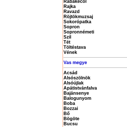
Rábakecöl
Rajka
Ravazd
Röjtökmuzsaj
Sokorópatka
Sopron
Sopronnémeti
Szil
Tét
Töltéstava
Vének
Vas megye
Acsád
Alsószölnök
Alsóújlak
Apátistvánfalva
Bajánsenye
Balogunyom
Boba
Bozzai
Bő
Bögöte
Bucsu