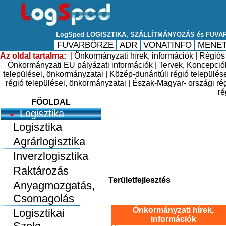
Az oldal tartalma:
|
Önkormányzati hírek, információk |
Régiós 
Önkormányzati EU pályázati információk |
Tervek, Koncepció
települései, önkormányzatai |
Közép-dunántúli régió település
régió települései, önkormányzatai |
Észak-Magyar- országi rég
ré
FŐOLDAL
Logisztika
Logisztika
Agrárlogisztika
Inverzlogisztika
Raktározás
Területfejlesztés
Anyagmozgatás,
Csomagolás
Önkormányzati hírek,
Logisztikai
információk