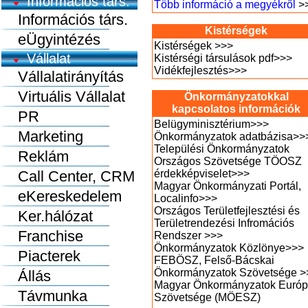
Információs társ.
Több információ a megyékről
>
Információs társ.
Kistérségek
eÜgyintézés
Kistérségek
>>>
Vállalat
Kistérségi társulások pdf
>>>
Vidékfejlesztés
>>>
Vállalatirányítás
Virtuális Vállalat
Önkormányzatokkal
kapcsolatos információk
PR
Belügyminisztérium
>>>
Marketing
Önkormányzatok adatbázisa
>>
Települési Önkormányzatok
Reklám
Országos Szövetsége TÖOSZ
Call Center, CRM
érdekképviselet
>>>
Magyar Önkormányzati Portál,
eKereskedelem
Localinfo
>>>
Országos Területfejlesztési és
Ker.hálózat
Területrendezési Infromációs
Franchise
Rendszer
>>>
Önkormányzatok Közlönye
>>>
Piacterek
FEBÖSZ, Felső-Bácskai
Önkormányzatok Szövetsége
>
Állás
Magyar Önkormányzatok Európ
Távmunka
Szövetsége (MÖESZ)