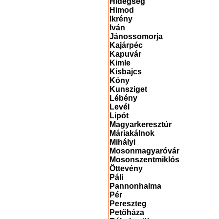
Hidegség
Himod
Ikrény
Iván
Jánossomorja
Kajárpéc
Kapuvár
Kimle
Kisbajcs
Kóny
Kunsziget
Lébény
Levél
Lipót
Magyarkeresztúr
Máriakálnok
Mihályi
Mosonmagyaróvár
Mosonszentmiklós
Öttevény
Páli
Pannonhalma
Pér
Pereszteg
Petőháza