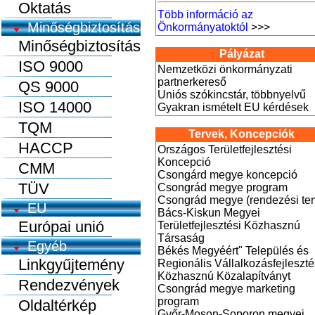
Oktatás
Több információ az
Minőségbiztosítás
Önkormányatoktól
>>>
Minőségbiztosítás
Pályázat
ISO 9000
Nemzetközi önkormányzati
partnerkereső
QS 9000
Uniós szókincstár, többnyelvű
ISO 14000
Gyakran ismételt EU kérdések
TQM
Tervek, Koncepciók
HACCP
Országos Területfejlesztési
Koncepció
CMM
Csongárd megye koncepció
TÜV
Csongrád megye program
Csongrád megye (rendezési ter
EU
Bács-Kiskun Megyei
Európai unió
Területfejlesztési Közhasznú
Társaság
Egyéb
Békés Megyéért" Település és
Linkgyűjtemény
Regionális Vállalkozásfejleszté
Közhasznú Közalapítványt
Rendezvények
Csongrád megye marketing
program
Oldaltérkép
Győr-Moson-Soporon megyei