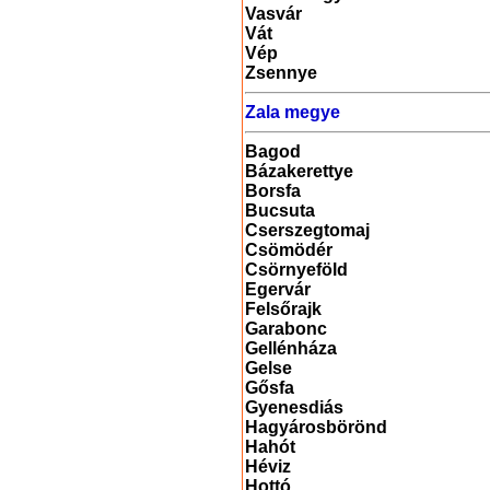
Vasvár
Vát
Vép
Zsennye
Zala megye
Bagod
Bázakerettye
Borsfa
Bucsuta
Cserszegtomaj
Csömödér
Csörnyeföld
Egervár
Felsőrajk
Garabonc
Gellénháza
Gelse
Gősfa
Gyenesdiás
Hagyárosbörönd
Hahót
Héviz
Hottó