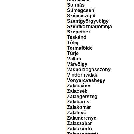
Sormás
Sümegcsehi
Szécsisziget
Szentgyörgyvölgy
Szentkozmadombja
Szepetnek
Teskánd
Tófej
Tormafölde
Türje
Vállus
Várvölgy
Vasboldogasszony
Vindornyalak
Vonyarcvashegy
Zalacsány
Zalacséb
Zalaegerszeg
Zalakaros
Zalakomár
Zalalövő
Zalamerenye
Zalaszabar
Zalaszántó