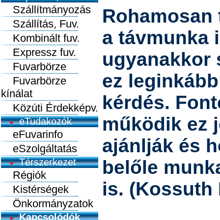
Szállítmányozás
Rohamosan t
Szállítás, Fuv.
a távmunka 
Kombinált fuv.
Expressz fuv.
ugyanakkor s
Fuvarbörze
ez leginkább
Fuvarbörze
kínálat
kérdés. Font
Közúti Érdekképv.
működik ez j
eTudakozók
eFuvarinfo
ajánlják és 
eSzolgáltatás
Térszerkezet
belőle munk
Régiók
is. (Kossuth
Kistérségek
Önkormányzatok
Kapcsolódók