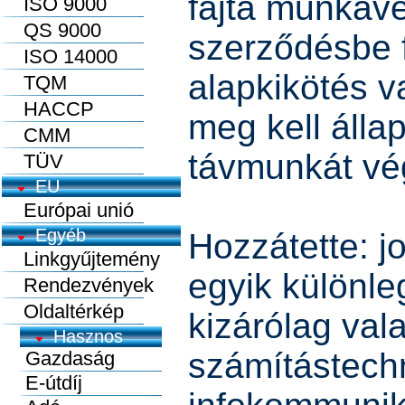
fajta munkavé
ISO 9000
QS 9000
szerződésbe f
ISO 14000
alapkikötés v
TQM
HACCP
meg kell álla
CMM
távmunkát vé
TÜV
EU
Európai unió
Egyéb
Hozzátette: j
Linkgyűjtemény
egyik különl
Rendezvények
Oldaltérkép
kizárólag val
számítástech