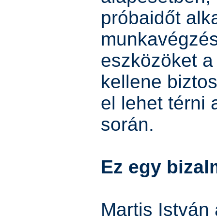
próbaidőt alk
munkavégzés
eszközöket a
kellene biztosí
el lehet térn
során.
Ez egy bizal
Martis István