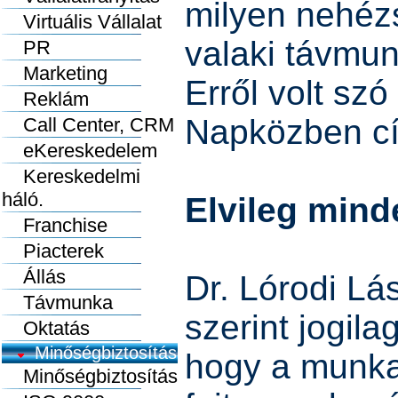
milyen nehéz
Virtuális Vállalat
valaki távmu
PR
Marketing
Erről volt sz
Reklám
Napközben c
Call Center, CRM
eKereskedelem
Kereskedelmi
háló.
Elvileg minde
Franchise
Piacterek
Állás
Dr. Lórodi L
Távmunka
szerint jogila
Oktatás
Minőségbiztosítás
hogy a munkav
Minőségbiztosítás