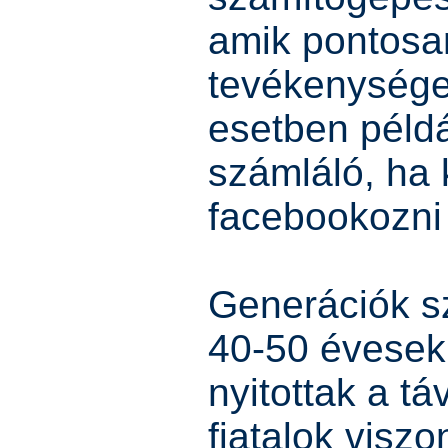
amik pontosa
tevékenysége
esetben példá
számláló, ha 
facebookozni 
Generációk sz
40-50 évesek
nyitottak a t
fiatalok viszo