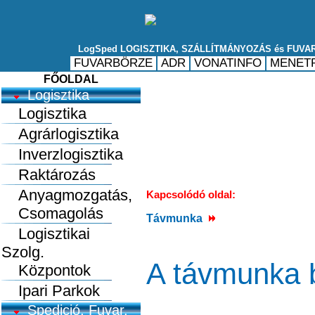
FŐOLDAL
Logisztika
Logisztika
Agrárlogisztika
Inverzlogisztika
Raktározás
Anyagmozgatás,
Kapcsolódó oldal:
Csomagolás
Távmunka
Logisztikai
Szolg.
A távmunka b
Központok
Ipari Parkok
Spedició, Fuvar.