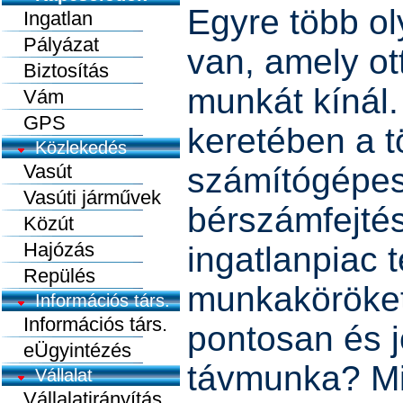
Egyre több ol
Ingatlan
Pályázat
van, amely o
Biztosítás
munkát kínál
Vám
GPS
keretében a t
Közlekedés
Vasút
számítógépes
Vasúti járművek
bérszámfejtés
Közút
Hajózás
ingatlanpiac t
Repülés
munkaköröket.
Információs társ.
Információs társ.
pontosan és j
eÜgyintézés
távmunka? Mi
Vállalat
Vállalatirányítás