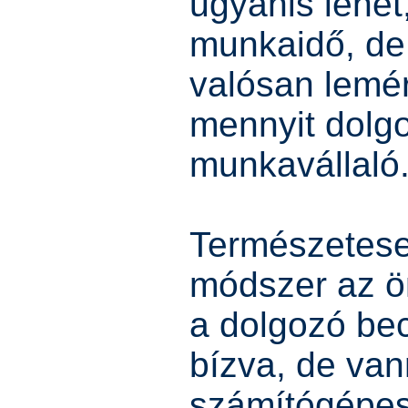
ugyanis lehet
munkaidő, de
valósan lemér
mennyit dolgoz
munkavállaló
Természetese
módszer az ö
a dolgozó be
bízva, de va
számítógépes