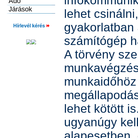
infokommunik
lehet csinálni
gyakorlatban 
Hírlevél kérés
számítógép ha
A törvény szer
munkavégzés 
munkaidőhöz 
megállapodás
lehet kötött 
ugyanúgy kell
alapesetben, e