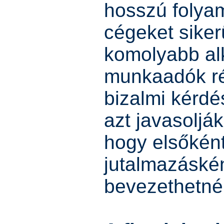
hosszú folyam
cégeket siker
komolyabb al
munkaadók ré
bizalmi kérd
azt javasolják
hogy elsőként
jutalmazáskén
bevezethetné