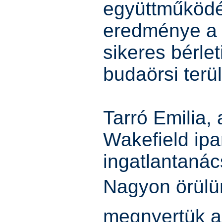
együttműködé
eredménye a 
sikeres bérlet
budaörsi terü
Tarró Emilia
Wakefield ipa
ingatlantanác
Nagyon örülü
megnyertük a