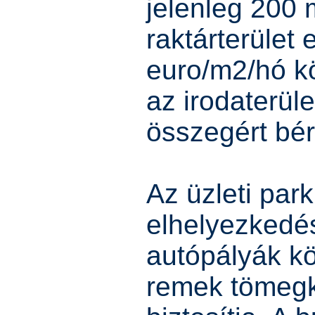
jelenleg 200 m
raktárterület 
euro/m2/hó kö
az irodaterül
összegért bér
Az üzleti park
elhelyezkedé
autópályák kö
remek tömeg