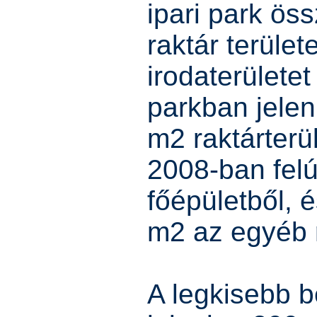
ipari park ö
raktár terüle
irodaterülete
parkban jelen
m2 raktárterü
2008-ban felú
főépületből, 
m2 az egyéb r
A legkisebb b