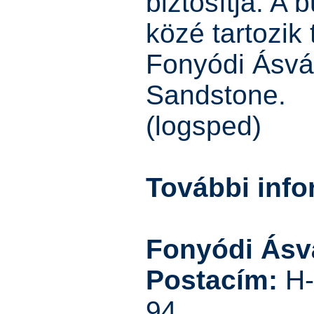
biztosítja. A 
közé tartozik
Fonyódi Ásvá
Sandstone.
(logsped)
További info
Fonyódi Ásvá
Postacím:
H-
94