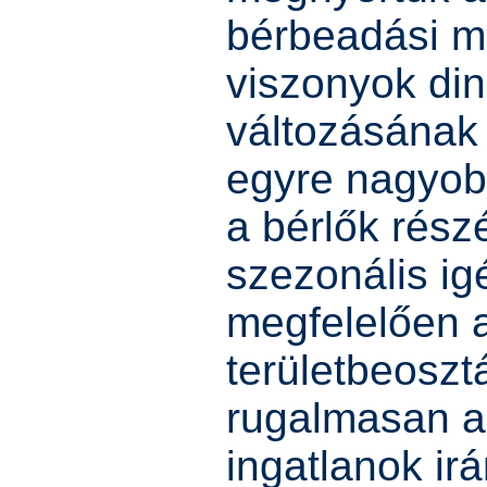
bérbeadási me
viszonyok di
változásának
egyre nagyob
a bérlők rész
szezonális i
megfelelően 
területbeoszt
rugalmasan al
ingatlanok ir