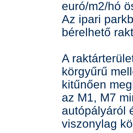
euró/m2/hó ös
Az ipari park
bérelhető rakt
A raktárterül
körgyűrű melle
kitűnően meg
az M1, M7 mi
autópályáról 
viszonylag kö