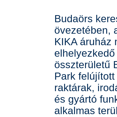
Budaörs kere
övezetében, 
KIKA áruház 
elhelyezkedő
összterületű
Park felújítot
raktárak, iro
és gyártó fun
alkalmas terü