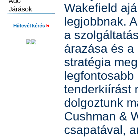
Wakefield ajá
legjobbnak. A
Hírlevél kérés
a szolgáltatá
árazása és a
stratégia meg
legfontosabb 
tenderkiírást
dolgoztunk m
Cushman & Wa
csapatával, 