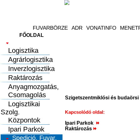
FŐOLDAL
Logisztika
Logisztika
Agrárlogisztika
Inverzlogisztika
Raktározás
Anyagmozgatás,
Csomagolás
Szigetszentmiklósi és budaörsi
Logisztikai
Szolg.
Kapcsolódó oldal:
Központok
Ipari Parkok
Ipari Parkok
Raktározás
Spedició, Fuvar.