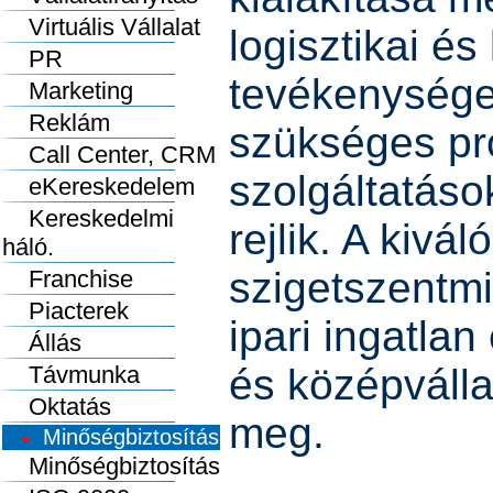
Virtuális Vállalat
logisztikai és
PR
tevékenység
Marketing
Reklám
szükséges pr
Call Center, CRM
szolgáltatáso
eKereskedelem
Kereskedelmi
rejlik. A kivá
háló.
szigetszentmi
Franchise
Piacterek
ipari ingatlan
Állás
Távmunka
és középváll
Oktatás
meg.
Minőségbiztosítás
Minőségbiztosítás