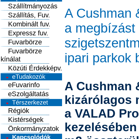
Szállítmányozás
A Cushman &
Szállítás, Fuv.
Kombinált fuv.
a megbízást
Expressz fuv.
szigetszentm
Fuvarbörze
Fuvarbörze
ipari parkok
kínálat
Közúti Érdekképv.
eTudakozók
A Cushman &
eFuvarinfo
eSzolgáltatás
kizárólagos 
Térszerkezet
Régiók
a VALAD Pro
Kistérségek
kezelésében 
Önkormányzatok
Kapcsolódók