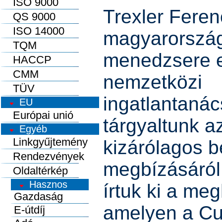
ISO 9000
Trexler Fere
QS 9000
ISO 14000
magyarországi
TQM
menedzsere e
HACCP
CMM
nemzetközi
TÜV
ingatlantaná
EU
Európai unió
tárgyaltunk az
Egyéb
Linkgyűjtemény
kizárólagos 
Rendezvények
megbízásáról
Oldaltérkép
írtuk ki a me
amelyen a C