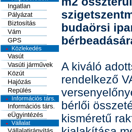
m2 összterül
Ingatlan
szigetszentm
Pályázat
Biztosítás
budaörsi ipa
Vám
bérbeadásár
GPS
Közlekedés
Vasút
A kiváló adot
Vasúti járművek
Közút
rendelkező V
Hajózás
versenyelőny
Repülés
Információs társ.
bérlői összetét
Információs társ.
eÜgyintézés
kisméretű rak
Vállalat
kialakítása me
Vállalatirányítás