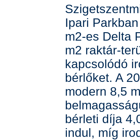
Szigetszentm
Ipari Parkban
m2-es Delta 
m2 raktár-ter
kapcsolódó ir
bérlőket. A 2
modern 8,5 m
belmagasságú
bérleti díja 4
indul, míg iro