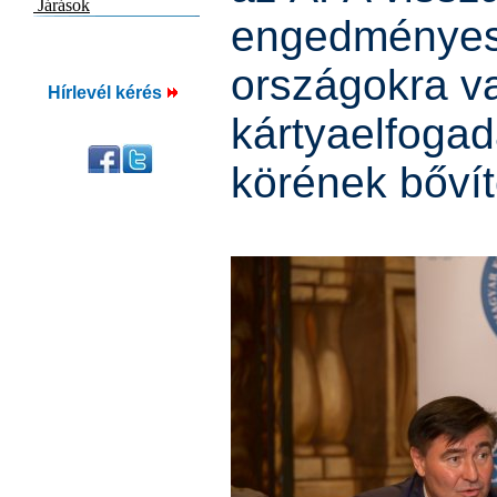
engedményes 
országokra va
Hírlevél kérés
kártyaelfogad
körének bőví