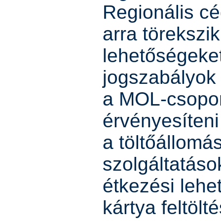
Regionális c
arra törekszi
lehetőségeket
jogszabályok 
a MOL-csopor
érvényesíteni
a töltőállomá
szolgáltatáso
étkezési lehe
kártya feltölt