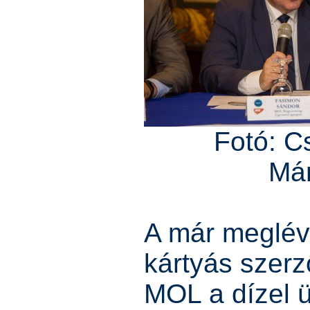
Fotó: C
Má
A már meglé
kártyás szer
MOL a dízel 