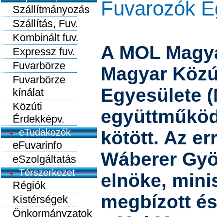
Fuvarozók E
Szállítmányozás
Szállítás, Fuv.
Kombinált fuv.
A MOL Magya
Expressz fuv.
Fuvarbörze
Magyar Közú
Fuvarbörze
Egyesülete (
kínálat
Közúti
együttműköd
Érdekképv.
eTudakozók
kötött. Az e
eFuvarinfo
Wáberer Gyö
eSzolgáltatás
Térszerkezet
elnöke, mini
Régiók
megbízott é
Kistérségek
Önkormányzatok