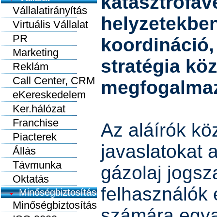
katasztrófav
Vállalatirányítás
helyzetekben
Virtuális Vállalat
PR
koordináció,
Marketing
stratégia kö
Reklám
Call Center, CRM
megfogalmazá
eKereskedelem
Ker.hálózat
Franchise
Az aláírók kö
Piacterek
javaslatokat 
Állás
Távmunka
gázolaj jogsz
Oktatás
felhasználók 
Minőségbiztosítás
Minőségbiztosítás
számára egya