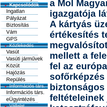
a Mol Magya
Kapcsolódók
Ingatlan
igazgatója lá
Pályázat
A kártyás ü
Biztosítás
Vám
értékesítés t
GPS
megvalósíto
Közlekedés
Vasút
mellett a fe
Vasúti járművek
fel az európa
Közút
Hajózás
sofőrképzés
Repülés
biztonságos
Információs társ.
Információs társ.
feltételeinek 
eÜgyintézés
Vállalat