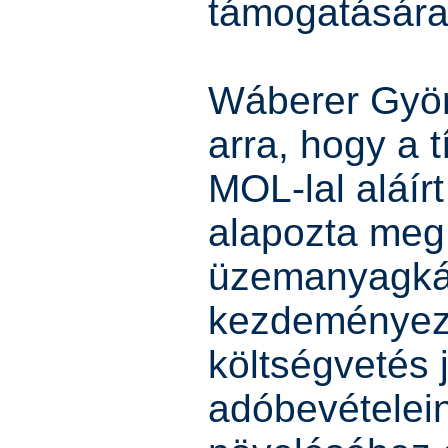
támogatására 
Wáberer Györ
arra, hogy a t
MOL-lal aláír
alapozta me
üzemanyagkár
kezdeményezé
költségvetés 
adóbevételein