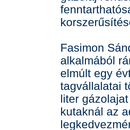
fenntarthatós
korszerűsítés
Fasimon Sánd
alkalmából rá
elmúlt egy év
tagvállalatai 
liter gázolaja
kutaknál az 
legkedvezmé