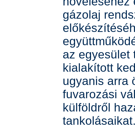
növeléséhez 
gázolaj rend
előkészítésé
együttműköd
az egyesület 
kialakított 
ugyanis arra 
fuvarozási vá
külföldről ha
tankolásaikat