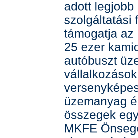
adott legjobb 
szolgáltatási 
támogatja az 
25 ezer kami
autóbuszt üz
vállalkozások
versenyképes
üzemanyag ért
összegek egy
MKFE Önsegé