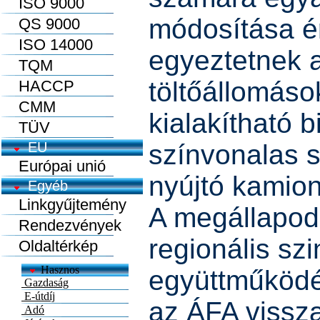
ISO 9000
módosítása é
QS 9000
ISO 14000
egyeztetnek
TQM
töltőállomáso
HACCP
CMM
kialakítható 
TÜV
EU
színvonalas s
Európai unió
nyújtó kamio
Egyéb
Linkgyűjtemény
A megállapod
Rendezvények
regionális szin
Oldaltérkép
együttműködés
az ÁFA vissza