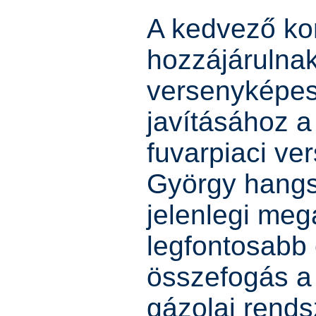
A kedvező ko
hozzájárulna
versenyképe
javításához 
fuvarpiaci v
György hangs
jelenlegi meg
legfontosabb
összefogás a
gázolaj rends