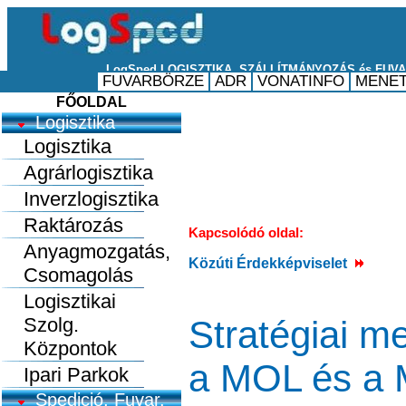
FŐOLDAL
Logisztika
Logisztika
Agrárlogisztika
Inverzlogisztika
Raktározás
Kapcsolódó oldal:
Anyagmozgatás,
Közúti Érdekképviselet
Csomagolás
Logisztikai
Szolg.
Stratégiai m
Központok
a MOL és a 
Ipari Parkok
Spedició, Fuvar.